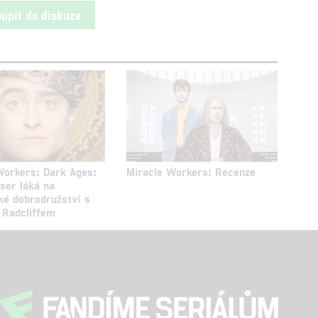
oupit do diskuze
Workers: Dark Ages:
Miracle Workers: Recenze
ser láká na
ké dobrodružství s
 Radcliffem