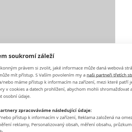
m soukromí záleží
ákonným právem si zvolit, jaké informace může daná webová strá
může mít přístup. S Vaším povolením my a
naši partneři třetích s
/nebo máme přístup k informacím na zařízení, mezi které patří 
tory v cookies a datech prohlížení, abychom mohli shromažďovat 
t osobní údaje.
partnery zpracováváme následující údaje:
/nebo přístup k informacím v zařízení, Reklama založená na ome
měření reklamy, Personalizovaný obsah, měření obsahu, průzkum
eb