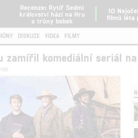
Recenze: Rytíř Sedmi
10 Nejoče
království hází na Hru
filmů léta
o trůny bobek
TRŮNY
DISKUZE
VIDEA
FILMY
u zamířil komediální seriál n
7:00
R