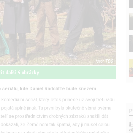
TBS
it další 4 obrázky
 seriálu, kde Daniel Radcliffe bude knězem.
 komediální seriál, který letos přinese už svoji třetí řadu.
 pojatá úplně jinak. Ta první byla skutečně věrná svému
P
teří se prostřednictvím drobných zázraků snažili dát
okázali, že Země není tak špatná, aby ji musel celou
třední herci si zahráli obyvatele středověkého městečka,