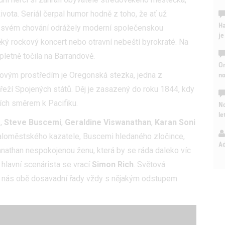
vota. Seriál čerpal humor hodně z toho, že ať už
Ha
 ve svém chování odrážely moderní společenskou
je
ký rockový koncert nebo otravní nebeští byrokraté. Na
pletně točila na Barrandově.
On
n
 Novým prostředím je Oregonská stezka, jedna z
řeží Spojených států. Děj je zasazený do roku 1844, kdy
ích směrem k Pacifiku.
No
le
e
,
Steve Buscemi
,
Geraldine Viswanathan
,
Karan Soni
maloměstského kazatele, Buscemi hledaného zločince,
A
nathan nespokojenou ženu, která by se ráda daleko víc
 hlavní scenárista se vrací
Simon Rich
. Světová
u nás obě dosavadní řady vždy s nějakým odstupem