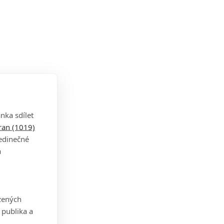
nka sdílet
tran (1019)
jedinečné
a
zených
 publika a