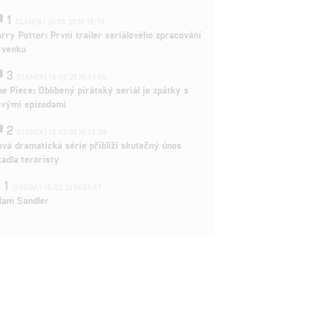
1
ČLÁNEK | 26.03.2026 15:15
rry Potter: První trailer seriálového zpracování
 venku
3
ČLÁNEK | 15.03.2026 14:56
e Piece: Oblíbený pirátský seriál je zpátky s
ovými epizodami
2
ČLÁNEK | 15.03.2026 13:24
vá dramatická série přiblíží skutečný únos
tadla teroristy
1
OSOBA | 15.02.2026 21:37
dam Sandler