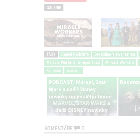
GALERIE
TAGY
Daniel Radcliffe
Geraldine Viswanathan
Miracle Workers: Oregon Trail
Mircale Workers
komedie
western
PODCAST: Marvel, Star
Recenze
Wars a další Disney
novinky uplynulého týdne
KOMENTÁŘE
0