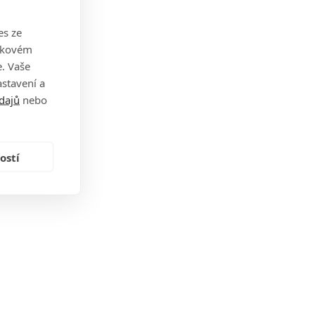
es ze
takovém
. Vaše
stavení a
dajů
nebo
ostí