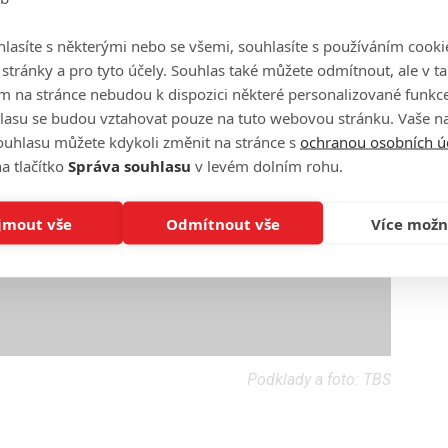
lasíte s některými nebo se všemi, souhlasíte s používáním cooki
o stránky a pro tyto účely. Souhlas také můžete odmítnout, ale v 
m na stránce nebudou k dispozici některé personalizované funkce
lasu se budou vztahovat pouze na tuto webovou stránku. Vaše na
ouhlasu můžete kdykoli změnit na stránce s
ochranou osobních ú
a tlačítko
Správa souhlasu
v levém dolním rohu.
jmout vše
Odmítnout vše
Více možn
Podklady a foto: TBS