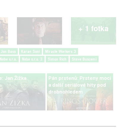
+ 1 fotka
Jon Bass
Karan Soni
Miracle Workers 3
Nebe s.r.o.
Nebe s.r.o. 3
Simon Rich
Steve Buscemi
: Jan Žižka
Pán prstenů: Prsteny moci
a další seriálové hity pod
drobnohledem