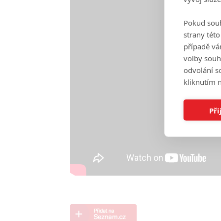
Pokud souh
strany tét
případě vá
volby souh
odvolání s
kliknutím n
Při