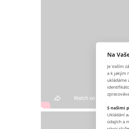
Na Vaše
Je Vaším z
a k jakým 
ukládáme a
identifiká
zpracováva
S našimi 
Ukládání a
údajích a 
vývoj služ