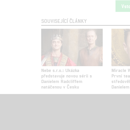
Vst
SOUVISEJÍCÍ ČLÁNKY
Nebe s.r.o.: Ukázka
Miracle 
představuje novou sérii s
První tea
Danielem Radcliffem
středově
natáčenou v Česku
Danielem