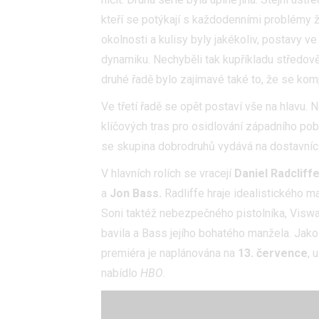
kteří se potýkají s každodenními problémy ži
okolnosti a kulisy byly jakékoliv, postavy
dynamiku. Nechyběli tak kupříkladu středově
druhé řadě bylo zajímavé také to, že se kom
Ve třetí řadě se opět postaví vše na hlavu.
klíčových tras pro osidlování západního pob
se skupina dobrodruhů vydává na dostavníc
V hlavních rolích se vracejí
Daniel Radcliff
a
Jon Bass.
Radliffe hraje idealistického 
Soni taktéž nebezpečného pistolníka, Viswa
bavila a Bass jejího bohatého manžela. Jako
premiéra je naplánována na
13. července
, 
nabídlo
HBO
.