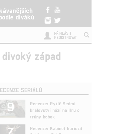
kávanějších
 podle diváků
PŘIHLÁSIT
REGISTROVAT
a divoký západ
ECENZE SERIÁLŮ
9
Recenze: Rytíř Sedmi
království hází na Hru o
trůny bobek
7
Recenze: Kabinet kuriozit