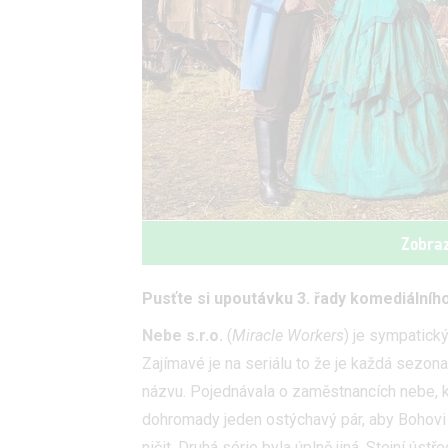
Zobraz
Pusťte si upoutávku 3. řady komediálního
Nebe s.r.o.
(
Miracle Workers
) je sympatický
Zajímavé je na seriálu to že je každá sezona
názvu. Pojednávala o zaměstnancích nebe, k
dohromady jeden ostýchavý pár, aby Bohovi d
ničit. Druhá série byla úplně jiná. Stejní ús