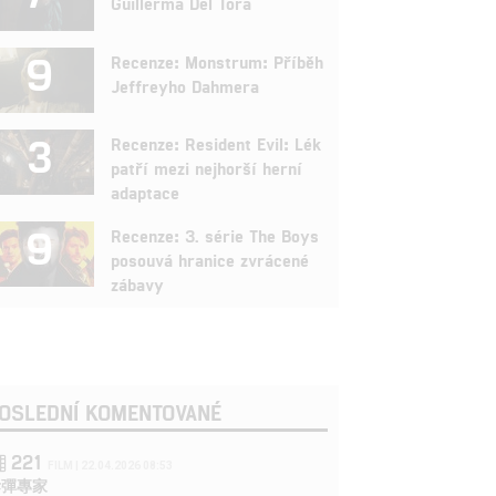
Guillerma Del Tora
9
Recenze: Monstrum: Příběh
Jeffreyho Dahmera
3
Recenze: Resident Evil: Lék
patří mezi nejhorší herní
adaptace
9
Recenze: 3. série The Boys
posouvá hranice zvrácené
zábavy
OSLEDNÍ KOMENTOVANÉ
221
FILM | 22.04.2026 08:53
拆彈專家