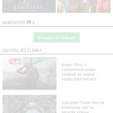
KOMENTÁŘE
0
Vstoupit do diskuze
SOUVISEJÍCÍ ČLÁNKY
Sniper Elite: V
rozbombardovaném
Londýně se rozjede
souboj odstřelovačů
Operation Finale: Hon na
Eichmanna sází na
herecké výkony