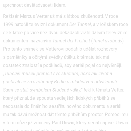
uprchnout devětadvaceti lidem.
Režisér Marcus Vetter už má s látkou zkušenosti. V roce
1999 natočil televizní dokument
Der Tunnel
, a v loňském roce
se k látce po více než dvou dekádách vrátil dalším televizním
dokumentem nazvaným
Tunnel der Freiheit
(
Tunel svobody
).
Pro tento snímek se Vetterovi podařilo udělat rozhovory
s pamětníky a očitými svědky útěku, k tématu tak má
dostatek znalostí a podkladů, aby seriál pojal co nejvěrněji.
„Tuneláři museli přerušit své studium, riskovali život a
postavili se za svobodný Berlín s mladistvou odvážností.
Sami se stali symbolem Studené války,“
řekl k tématu Vetter,
který přiznal, že spousta vedlejších lidských příběhů se
nedostala do finálního sestřihu nového dokumentu a seriál
mu tak dává možnost dát těmto příběhům prostor. Pomoci mu
v tom může již zmíněný Paul Unwin, který seriál napíše. Unwin
bude při psaní scénáře údajně vycházet především