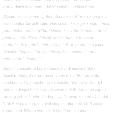
z původních dokumentů drážďanského archivu Stasi.
„Myslíme si, že známe příběh Berlínské zdi,“
řekla k projektu
producentka
Anita Elsani
.
„Náš seriál ukáže, jak kopání tunelu
pod městem může být buď klíčem ke svobodě nebo smrtící
pastí. Je to thriller o důležité lidské touze – touze po
svobodě. Je to příběh německých lidí. Je to příběh o jejich
úžasném boji s historií, o nebezpečích nacionalizmu a
netolerantní ideologii.“
Jedním z iniciátorů kopání tunelu byl dvaadvacetiletý
Joachim Rudoplh, kterému se v září roku 1961 podařilo
uprchnout z Východního do Západního Německa. Zde byl
osloven dvojicí Italů, kteří plánovali z NDR dostat na západ
rodinu jejich známého. Rudolph využil svou znalost východní
části Berlína a zorganizoval skupinu studentů, kteří začali
kopat tunel. Během dvou až tří týdnů se skupina