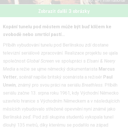
SPI International
Zobrazit další 3 obrázky
Kopání tunelu pod městem může být buď klíčem ke
svobodě nebo smrtící pastí...
Příběh vybudování tunelu pod Berlínskou zdí dostane
televizní seriálové zpracování. Realizace projektu se ujala
společnost
Global Screen
ve spolupráci s
Elsani & Neery
Media
a režie se ujme německý dokumentarista
Marcus
Vetter
, scénář napíše britský scenárista a režisér
Paul
Unwin
, známý pro svou práci na seriálu
Breathless
. Příběh
seriálu začne 13. srpna roku 1961, kdy Východní Německo
uzavřelo hranice s Východním Německem a v následujících
měsících vybudovalo střežené opevnění nyní známé jako
Berlínská zeď. Pod zdí skupina studentů vykopala tunel
dlouhý 135 metrů, díky kterému se podařilo na západ