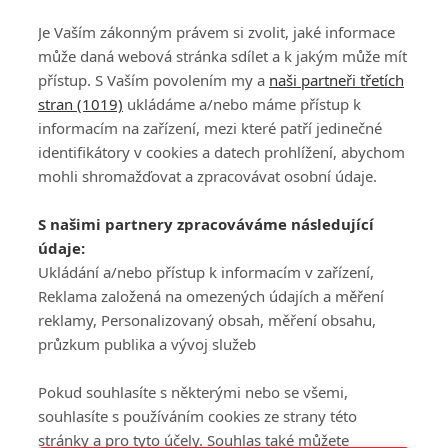
Je Vaším zákonným právem si zvolit, jaké informace
může daná webová stránka sdílet a k jakým může mít
přístup. S Vaším povolením my a
naši partneři třetích
stran (1019)
ukládáme a/nebo máme přístup k
informacím na zařízení, mezi které patří jedinečné
DISKUZE
PŘIHLÁSIT
identifikátory v cookies a datech prohlížení, abychom
REGISTROVAT
mohli shromažďovat a zpracovávat osobní údaje.
Šéfredaktorkou webu je
Petr Slavík
, e-mail
serialy@fandimefilmu.cz
S našimi partnery zpracováváme následující
údaje:
Máte-li zájem o inzerci na našem webu napište nám na e-mail
studio@koncal.com
Ukládání a/nebo přístup k informacím v zařízení,
Reklama založená na omezených údajích a měření
Ochrana osobních údajů
|
Zásady používání cookies
|
Pravidla webu
|
reklamy, Personalizovaný obsah, měření obsahu,
Upravit nastavení soukromí
průzkum publika a vývoj služeb
Pokud souhlasíte s některými nebo se všemi,
souhlasíte s používáním cookies ze strany této
stránky a pro tyto účely. Souhlas také můžete