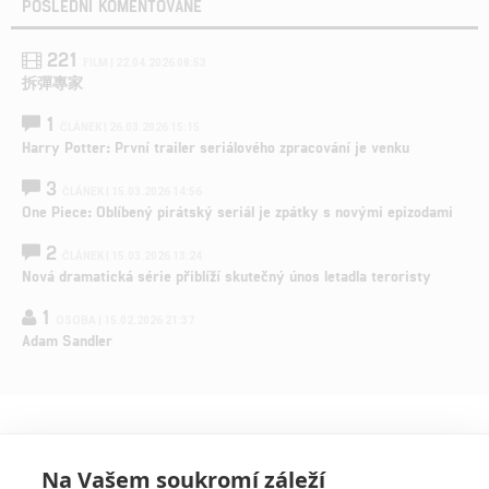
POSLEDNÍ KOMENTOVANÉ
221
FILM | 22.04.2026 08:53
拆彈專家
1
ČLÁNEK | 26.03.2026 15:15
Harry Potter: První trailer seriálového zpracování je venku
3
ČLÁNEK | 15.03.2026 14:56
One Piece: Oblíbený pirátský seriál je zpátky s novými epizodami
2
ČLÁNEK | 15.03.2026 13:24
Nová dramatická série přiblíží skutečný únos letadla teroristy
1
OSOBA | 15.02.2026 21:37
Adam Sandler
Na Vašem soukromí záleží