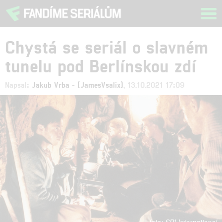
Tog
navi
Chystá se seriál o slavném
tunelu pod Berlínskou zdí
Napsal:
Jakub Vrba - (JamesVsalix)
, 13.10.2021 17:09