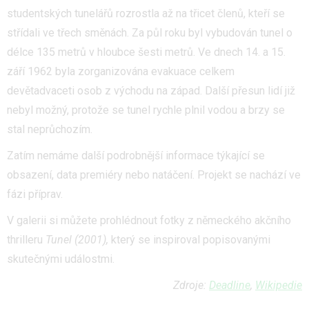
studentských tunelářů rozrostla až na třicet členů, kteří se
střídali ve třech směnách. Za půl roku byl vybudován tunel o
délce 135 metrů v hloubce šesti metrů. Ve dnech 14. a 15.
září 1962 byla zorganizována evakuace celkem
devětadvaceti osob z východu na západ. Další přesun lidí již
nebyl možný, protože se tunel rychle plnil vodou a brzy se
stal neprůchozím.
Zatím nemáme další podrobnější informace týkající se
obsazení, data premiéry nebo natáčení. Projekt se nachází ve
fázi příprav.
V galerii si můžete prohlédnout fotky z německého akčního
thrilleru
Tunel (2001),
který se inspiroval popisovanými
skutečnými událostmi.
Zdroje:
Deadline
,
Wikipedie