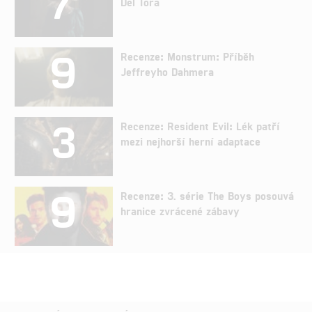
7
Del Tora
9
Recenze: Monstrum: Příběh
Jeffreyho Dahmera
3
Recenze: Resident Evil: Lék patří
mezi nejhorší herní adaptace
9
Recenze: 3. série The Boys posouvá
hranice zvrácené zábavy