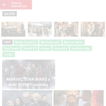
GALERIE
TAGY
Berlin Tunnel 21
Berlínská zeď
Marcus Vetter
Paul Unwin
Tunnel 29
drama
historický
studená válka
thriller