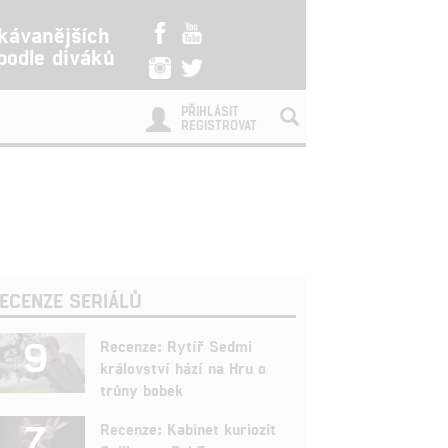
kávanějších
 podle diváků
PŘIHLÁSIT
REGISTROVAT
ECENZE SERIÁLŮ
9
Recenze: Rytíř Sedmi
království hází na Hru o
trůny bobek
7
Recenze: Kabinet kuriozit