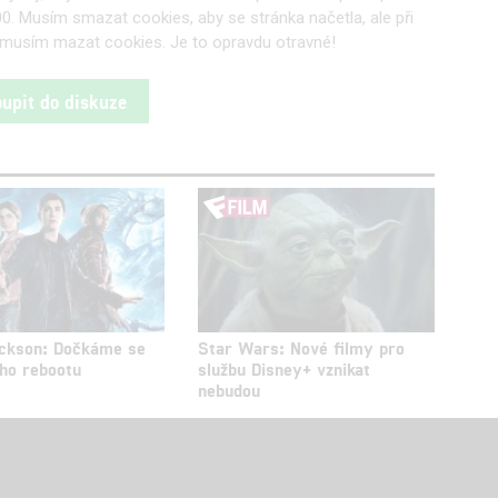
. Musím smazat cookies, aby se stránka načetla, ale při
a musím mazat cookies. Je to opravdu otravné!
oupit do diskuze
ckson: Dočkáme se
Star Wars: Nové filmy pro
ého rebootu
službu Disney+ vznikat
nebudou