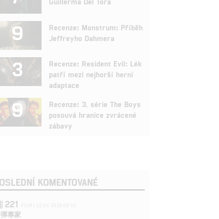
Guillerma Del Tora
9
Recenze: Monstrum: Příběh
Jeffreyho Dahmera
3
Recenze: Resident Evil: Lék
patří mezi nejhorší herní
adaptace
9
Recenze: 3. série The Boys
posouvá hranice zvrácené
zábavy
OSLEDNÍ KOMENTOVANÉ
221
FILM | 22.04.2026 08:53
拆彈專家