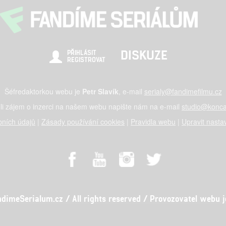
DISKUZE
PŘIHLÁSIT
REGISTROVAT
Šéfredaktorkou webu je
Petr Slavík
, e-mail
serialy@fandimefilmu.cz
li zájem o inzerci na našem webu napište nám na e-mail
studio@konca
ních údajů
|
Zásady používání cookies
|
Pravidla webu
|
Upravit nasta
meSerialum.cz / All rights reserved / Provozovatel webu je 