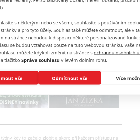
d nově zamýšlený seriál dopadne lépe.
eb
Foto je ilustrační, Indiana Jones
lasíte s některými nebo se všemi, souhlasíte s používáním cooki
o stránky a pro tyto účely. Souhlas také můžete odmítnout, ale v 
Zdroj:
Variety
m na stránce nebudou k dispozici některé personalizované funkce
lasu se budou vztahovat pouze na tuto webovou stránku. Vaše na
ouhlasu můžete kdykoli změnit na stránce s
ochranou osobních ú
a tlačítko
Správa souhlasu
v levém dolním rohu.
 Jones seriál
Lucasfilm
dobrodružný
: Marvel, Star
Recenze: Jan Žižka
jmout vše
Odmítnout vše
Více možn
alší Disney
 uplynulého týdne
 týdny, kdy to začalo zlobit a skoro při každém přístupu na