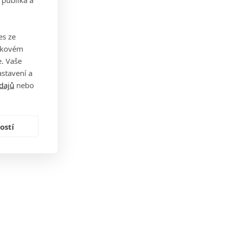
es ze
takovém
. Vaše
stavení a
dajů
nebo
ostí