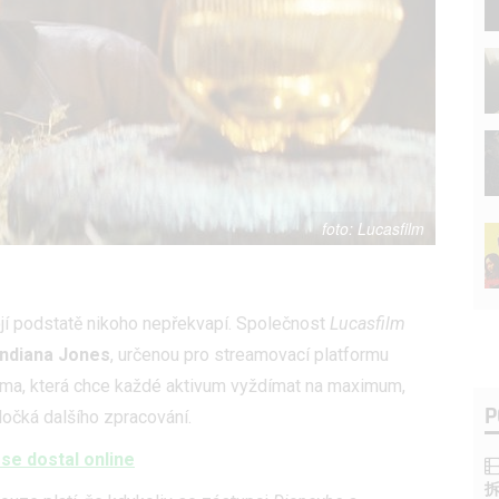
Lucasfilm
ojí podstatě nikoho nepřekvapí. Společnost
Lucasfilm
Indiana Jones
, určenou pro streamovací platformu
rma, která chce každé aktivum vyždímat na maximum,
P
dočká dalšího zpracování.
 se dostal online