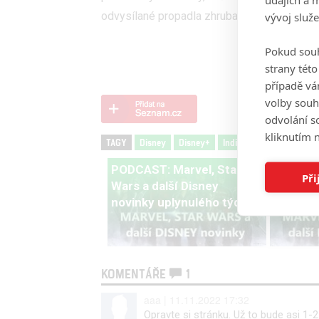
odvysílané propadla zhruba o 80%. Tak sna
vývoj služ
Pokud souh
strany tét
případě vá
volby souh
odvolání s
kliknutím n
TAGY
Disney
Disney+
Indiana Jones
Indiana
PODCAST: Marvel, Star
PODCAST
Při
Wars a další Disney
Wars a d
novinky uplynulého týdne
novinky
KOMENTÁŘE
1
aaa | 11.11.2022 17:32
Opravte si stránku. Už to bude asi 1-2