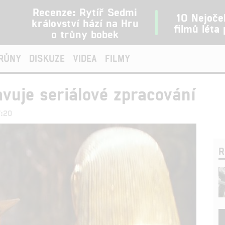
Recenze: Rytíř Sedmi
10 Nejoče
království hází na Hru
filmů léta
o trůny bobek
TRŮNY
DISKUZE
VIDEA
FILMY
avuje seriálové zpracování
7:20
R