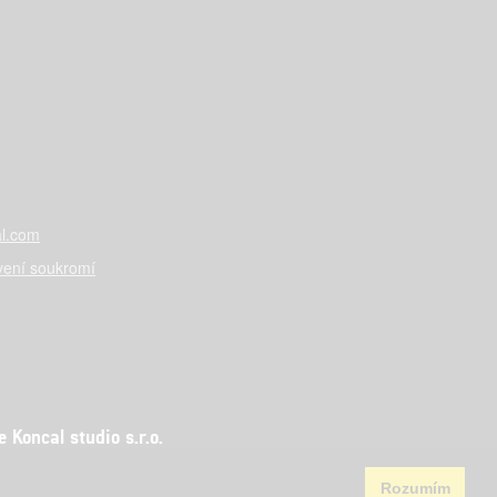
l.com
vení soukromí
Koncal studio s.r.o.
Rozumím