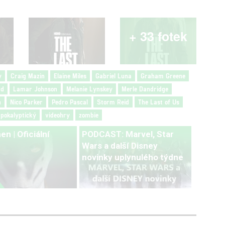
+ 33 fotek
y
Craig Mazin
Elaine Miles
Gabriel Luna
Graham Greene
rd
Lamar Johnson
Melanie Lynskey
Merle Dandridge
n
Nico Parker
Pedro Pascal
Storm Reid
The Last of Us
pokalyptický
videohry
zombie
n | Oficiální
PODCAST: Marvel, Star
Wars a další Disney
novinky uplynulého týdne