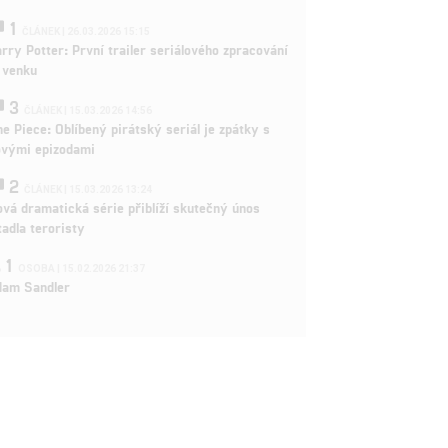
1
ČLÁNEK | 26.03.2026 15:15
rry Potter: První trailer seriálového zpracování
 venku
3
ČLÁNEK | 15.03.2026 14:56
e Piece: Oblíbený pirátský seriál je zpátky s
ovými epizodami
2
ČLÁNEK | 15.03.2026 13:24
vá dramatická série přiblíží skutečný únos
tadla teroristy
1
OSOBA | 15.02.2026 21:37
dam Sandler