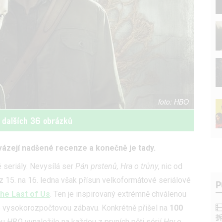
HBO
 dalších 36 obrázků
ázejí nadšené recenze a konečně je tady.
 seriály. Nevysílá ser
Pán prstenů, Hra o trůny
, nic od
 z 15. na 16. ledna však přísun velkoformátové seriálové
P
he Last of Us
. Ten je inspirovaný extrémně chválenou
e vysokorozpočtovou zábavu. Konkrétně přišel na
100
kou
HBO
vynaložilo na každou z prvních pěti sérií
Hry o