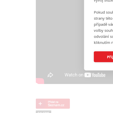
Pokud souh
strany tét
případě vá
volby souh
odvolání s
kliknutím n
Při