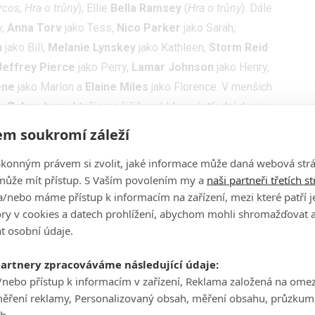
cos, Hra o trůny
), Ellie
Bella Ramsey
(
Hra o trůny
). Dále
y,
Anna Torv
jako Tess,
Nico Parker
jako Sarah,
n
jako Bill,
Melanie Lynskey
jako Kathleen,
Storm Reid
Jeffrey Pierce
jako Perry,
Lamar Johnson
jako Henry,
ene
jako Marlon a
Elaine Miles
jako Florence. V menších
y Baker
, herci, kteří propůjčili své hlasy ústřední dvojici
m soukromí záleží
 najdete plakáty s postavami a další fotky. Dosavadní
ákonným právem si zvolit, jaké informace může daná webová strá
u nadšené a slibují opravdu emotivní dobrodružný příběh,
může mít přístup. S Vaším povolením my a
naši partneři třetích s
e potěšit hráče původní předlohy. Po nějaké době se
/nebo máme přístup k informacím na zařízení, mezi které patří 
e videohry.
tory v cookies a datech prohlížení, abychom mohli shromažďovat 
t osobní údaje.
partnery zpracováváme následující údaje:
/nebo přístup k informacím v zařízení, Reklama založená na ome
měření reklamy, Personalizovaný obsah, měření obsahu, průzkum
eb