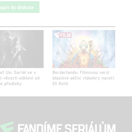
oupit do diskuze
of Us: Seriál se v
Borderlands: Filmovou verzi
h věcech odkloní od
bláznivé akční videohry natočí
né předlohy
Eli Roth