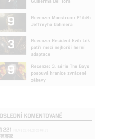
Guillerma Del Tora
9
Recenze: Monstrum: Příběh
Jeffreyho Dahmera
3
Recenze: Resident Evil: Lék
patří mezi nejhorší herní
adaptace
9
Recenze: 3. série The Boys
posouvá hranice zvrácené
zábavy
OSLEDNÍ KOMENTOVANÉ
221
FILM | 22.04.2026 08:53
拆彈專家