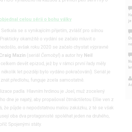
Ha
bjednal celou sérii o bohu války
je
Setkala se s vynikajícím přijetím, zvlášť pro silnou
On
Prakticky okamžitě o vydání se začalo mluvit o
n
 nedošlo, avšak roku 2020 se začalo chystat výpravné
Craig Mazin
(seriál
Černobyl
) a autor hry
Neil
No
li celkem devět epizod, jež by v rámci první řady měly
le
o několik let později bylo vydáno pokračování). Seriál je
 znát předlohu, funguje zcela samostatně.
A
ilizace padla. Hlavním hrdinou je Joel, muž zocelený
 dne je najatý, aby propašoval čtrnáctiletou Ellie ven z
á, že půjde o nepodstatnou malou zakázku, z té se však
musejí oba dva protagonisté spoléhat jeden na druhého,
říč Spojenými státy.