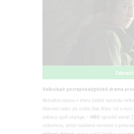
Zobrazit
Velkolepé postapokalyptické drama prov
Aktuálně nejsou v éteru žádné opravdu velké
Marvelu
nebo ze světa
Star Wars.
Už v noci
zábavy opět startuje –
HBO
spouští seriál
T
videohrou, sklízí nadšené recenze a přines
milionů dolarů
, což je vyšší částka, než ja