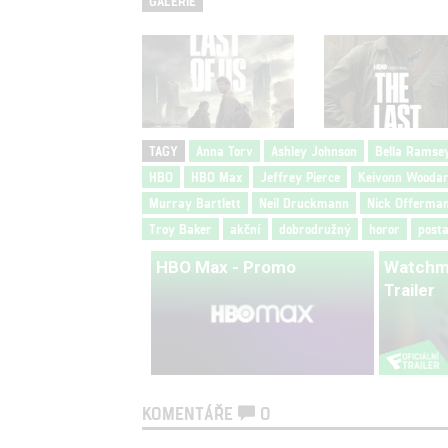
GALERIE
TAGY
Anna Torv
Ashley Johnson
Bella Ramse
HBO
HBO Max
Jeffrey Pierce
Keivonn Wooda
Murray Bartlett
Neil Druckmann
Nick Offerma
Troy Baker
akční
dobrodružný
horor
posta
HBO Max - Promo
Watchme
Trailer
KOMENTÁŘE
0