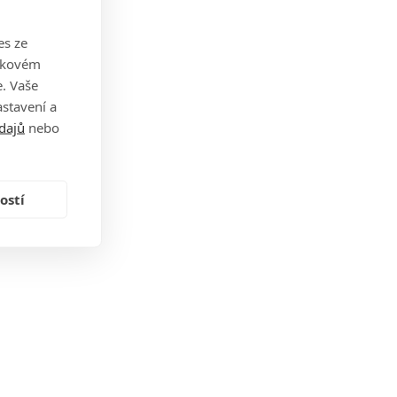
es ze
takovém
. Vaše
stavení a
dajů
nebo
ostí