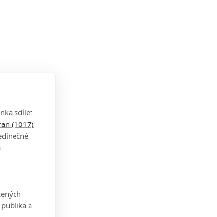
nka sdílet
tran (1017)
jedinečné
a
zených
 publika a