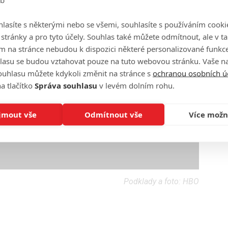
lasíte s některými nebo se všemi, souhlasíte s používáním cooki
o stránky a pro tyto účely. Souhlas také můžete odmítnout, ale v 
m na stránce nebudou k dispozici některé personalizované funkce
lasu se budou vztahovat pouze na tuto webovou stránku. Vaše na
ouhlasu můžete kdykoli změnit na stránce s
ochranou osobních ú
a tlačítko
Správa souhlasu
v levém dolním rohu.
jmout vše
Odmítnout vše
Více možn
Podklady a foto: HBO