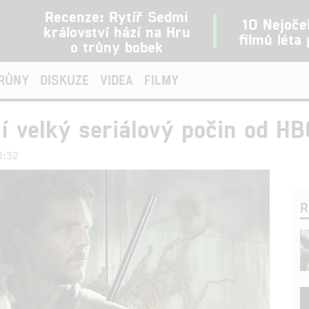
Recenze: Rytíř Sedmi
10 Nejoče
království hází na Hru
filmů léta
o trůny bobek
TRŮNY
DISKUZE
VIDEA
FILMY
í velký seriálový počin od HB
3:32
R