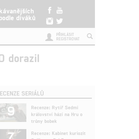
kávanějších
 podle diváků
PŘIHLÁSIT
REGISTROVAT
O dorazil
ECENZE SERIÁLŮ
9
Recenze: Rytíř Sedmi
království hází na Hru o
trůny bobek
7
Recenze: Kabinet kuriozit