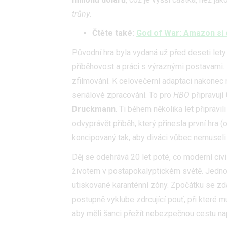
trůny
.
Čtěte také:
God of War: Amazon si o
Původní hra byla vydaná už před deseti lety. 
příběhovost a práci s výraznými postavami. 
zfilmování. K celovečerní adaptaci nakonec
seriálové zpracování. To pro
HBO
připravují
Druckmann
. Ti během několika let připravi
odvyprávět příběh, který přinesla první hra (
koncipovaný tak, aby diváci vůbec nemuseli
Děj se odehrává 20 let poté, co moderní civ
životem v postapokalyptickém světě. Jednoho
utiskované karanténní zóny. Zpočátku se zd
postupně vyklube zdrcující pouť, při které 
aby měli šanci přežít nebezpečnou cestu nap