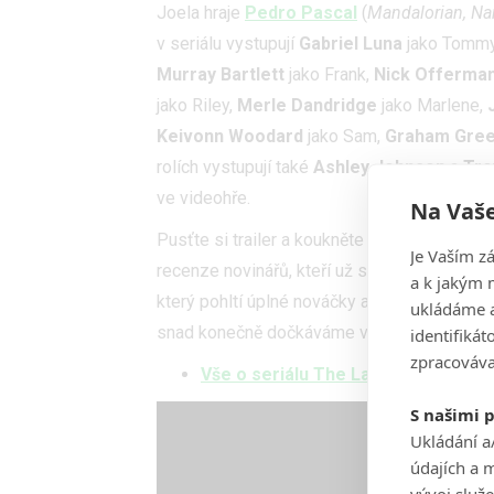
Joela hraje
Pedro Pascal
(
Mandalorian, Nar
v seriálu vystupují
Gabriel Luna
jako Tomm
Murray Bartlett
jako Frank,
Nick Offerma
jako Riley,
Merle Dandridge
jako Marlene,
Keivonn Woodard
jako Sam,
Graham Gre
rolích vystupují také
Ashley Johnson
a
Tro
ve videohře.
Na Vaše
Pusťte si trailer a koukněte do galerie, kde
Je Vaším z
recenze novinářů, kteří už seriál viděli, jso
a k jakým 
který pohltí úplné nováčky a zároveň dokáž
ukládáme a
snad konečně dočkáváme vynikající adaptac
identifiká
zpracováva
Vše o seriálu The Last of Us
S našimi 
Ukládání a
údajích a 
vývoj služ