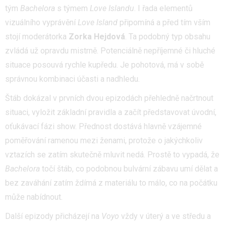
tým
Bachelora
s týmem
Love
Islandu
. I řada elementů
vizuálního vyprávění
Love Island
připomíná a před tím vším
stojí moderátorka
Zorka Hejdová
. Ta podobný typ obsahu
zvládá už opravdu mistrně. Potenciálně nepříjemné či hluché
situace posouvá rychle kupředu. Je pohotová, má v sobě
správnou kombinaci účasti a nadhledu.
Štáb dokázal v prvních dvou epizodách přehledně načrtnout
situaci, vyložit základní pravidla a začít představovat úvodní,
oťukávací fázi show. Přednost dostává hlavně vzájemné
poměřování ramenou mezi ženami, protože o jakýchkoliv
vztazích se zatím skutečně mluvit nedá. Prostě to vypadá, že
Bachelora
točí štáb, co podobnou bulvární zábavu umí dělat a
bez zaváhání zatím ždímá z materiálu to málo, co na počátku
může nabídnout.
Další epizody přicházejí na
Voyo
vždy v úterý a ve středu a