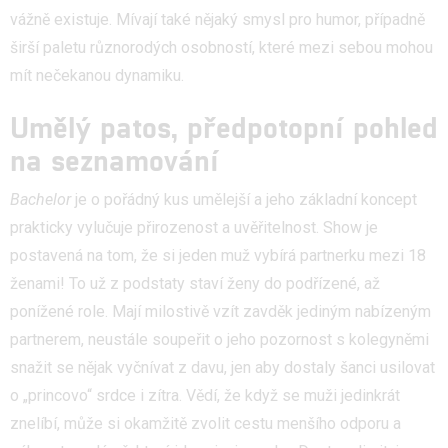
vážně existuje. Mívají také nějaký smysl pro humor, případně
širší paletu různorodých osobností, které mezi sebou mohou
mít nečekanou dynamiku.
Umělý patos, předpotopní pohled
na seznamování
Bachelor
je o pořádný kus umělejší a jeho základní koncept
prakticky vylučuje přirozenost a uvěřitelnost. Show je
postavená na tom, že si jeden muž vybírá partnerku mezi 18
ženami! To už z podstaty staví ženy do podřízené, až
ponížené role. Mají milostivě vzít zavděk jediným nabízeným
partnerem, neustále soupeřit o jeho pozornost s kolegyněmi
snažit se nějak vyčnívat z davu, jen aby dostaly šanci usilovat
o „princovo“ srdce i zítra. Vědí, že když se muži jedinkrát
znelíbí, může si okamžitě zvolit cestu menšího odporu a