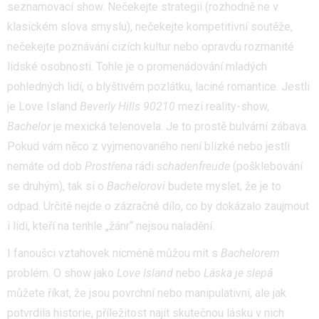
seznamovací show. Nečekejte strategii (rozhodně ne v
klasickém slova smyslu), nečekejte kompetitivní soutěže,
nečekejte poznávání cizích kultur nebo opravdu rozmanité
lidské osobnosti. Tohle je o promenádování mladých
pohledných lidí, o blyštivém pozlátku, laciné romantice. Jestli
je Love Island
Beverly Hills 90210
mezi reality-show,
Bachelor
je mexická telenovela. Je to prostě bulvární zábava.
Pokud vám něco z vyjmenovaného není blízké nebo jestli
nemáte od dob
Prostřena
rádi
schadenfreude
(pošklebování
se druhým), tak si o
Bachelor
o
vi
budete myslet, že je to
odpad. Určitě nejde o zázračné dílo, co by dokázalo zaujmout
i lidi, kteří na tenhle „žánr“ nejsou naladění.
I fanoušci vztahovek nicméně můžou mít s
Bachelorem
problém. O show jako
Love Island
nebo
Láska je slepá
můžete říkat, že jsou povrchní nebo manipulativní, ale jak
potvrdila historie, příležitost najít skutečnou lásku v nich