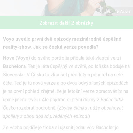
TV Nova
Zobrazit další 2 obrázky
Voyo uvedlo první dvě epizody mezinárodně úspěšné
reality-show. Jak se česká verze povedla?
Nova
(
Voyo
) do svého portfolia přidala také vlastní verzi
Bachelora
. Ten je léta úspěšný ve světě, od loňska boduje na
Slovensku. V Česku to zkoušel před lety a pohořel na celé
čáře. Teď je tu nová verze a po dvou odvysílaných epizodách
je na první pohled zřejmé, že je letošní verze zpracováním na
úplně jiném levelu. Ale pojďme si první dojmy z
Bachelorka
Česko
rozebrat podrobně. (
Zbytek článku může obsahovat
spoilery z obou dosud uvedených epizod!
)
Ze všeho nejdřív je třeba si ujasnit jednu věc. Bachelor je