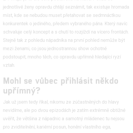
jednotlivé ženy opravdu chtějí seznámit, tak existuje hromada
míst, kde se nebudou muset přetahovat se sedmnáctkou
konkurentek o jediného, předem vybraného pána. Který navíc
schvaluje celý koncept a s chutí to rozjíždí na vícero frontách.
Stejně tak z pohledu nápadníka na první pohled nemůže být
mezi ženami, co jsou jednostrannou show ochotné
podstoupit, mnoho těch, co opravdu upřímně hledající ryzí
vztah.
Mohl se vůbec přihlásit někdo
upřímný?
Jak už jsem tedy říkal, nikomu ze zúčastněných do hlavy
nevidíme, ale po dvou epizodách je zatím extrémně obtížné
uvěřit, že většina z nápadnic a samotný mládenec tu nejsou
pro zviditelnění, kariérní posun, honění vlastního ega,