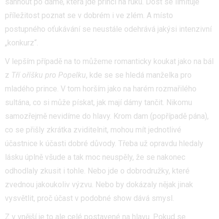
sáhnout po dámě, která jde princi na ruku. Dost se limituje
příležitost poznat se v dobrém i ve zlém. A místo
postupného oťukávání se neustále odehrává jakýsi intenzivní
„konkurz“.
V lepším případě na to můžeme romanticky koukat jako na bál
z
Tří oříšku pro Popelku
, kde se se hledá manželka pro
mladého prince. V tom horším jako na harém rozmařilého
sultána, co si může pískat, jak mají dámy tančit. Nikomu
samozřejmě nevidíme do hlavy. Krom dam (popřípadě pána),
co se přišly zkrátka zviditelnit, mohou mít jednotlivé
účastnice k účasti dobré důvody. Třeba už opravdu hledaly
lásku úplně všude a tak moc neuspěly, že se nakonec
odhodlaly zkusit i tohle. Nebo jde o dobrodružky, které
zvednou jakoukoliv výzvu. Nebo by dokázaly nějak jinak
vysvětlit, proč účast v podobné show dává smysl.
Z v vnější je to ale celé postavené na hlavu. Pokud se