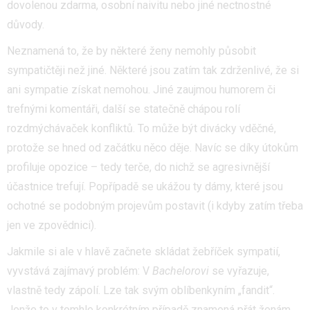
dovolenou zdarma, osobní naivitu nebo jiné nectnostné
důvody.
Neznamená to, že by některé ženy nemohly působit
sympatičtěji než jiné. Některé jsou zatím tak zdrženlivé, že si
ani sympatie získat nemohou. Jiné zaujmou humorem či
trefnými komentáři, další se statečně chápou rolí
rozdmýchávaček konfliktů. To může být divácky vděčné,
protože se hned od začátku něco děje. Navíc se díky útokům
profiluje opozice – tedy terče, do nichž se agresivnější
účastnice trefují. Popřípadě se ukážou ty dámy, které jsou
ochotné se podobným projevům postavit (i kdyby zatím třeba
jen ve zpovědnici).
Jakmile si ale v hlavě začnete skládat žebříček sympatií,
vyvstává zajímavý problém: V
Bachelorovi
se vyřazuje,
vlastně tedy zápolí. Lze tak svým oblíbenkyním „fandit“.
Jenže to v tomhle konkrétním případě znamená přát ženám,