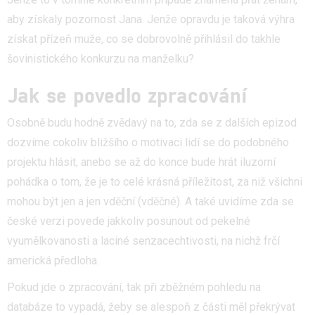
aby získaly pozornost Jana. Jenže opravdu je taková výhra
získat přízeň muže, co se dobrovolně přihlásil do takhle
šovinistického konkurzu na manželku?
Jak se povedlo zpracování
Osobně budu hodně zvědavý na to, zda se z dalších epizod
dozvíme cokoliv bližšího o motivaci lidí se do podobného
projektu hlásit, anebo se až do konce bude hrát iluzorní
pohádka o tom, že je to celé krásná příležitost, za niž všichni
mohou být jen a jen vděční (vděčné). A také uvidíme zda se
české verzi povede jakkoliv posunout od pekelné
vyumělkovanosti a laciné senzacechtivosti, na nichž frčí
americká předloha.
Pokud jde o zpracování, tak při zběžném pohledu na
databáze to vypadá, žeby se alespoň z části měl překrývat