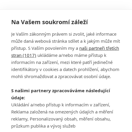
Na Vašem soukromí záleží
Je Vaším zákonným právem si zvolit, jaké informace
může daná webová stránka sdílet a k jakým může mít
přístup. S Vaším povolením my a
naši partneři třetích
stran (1017)
ukládáme a/nebo máme přístup k
informacím na zařízení, mezi které patří jedinečné
DISKUZE
PŘIHLÁSIT
identifikátory v cookies a datech prohlížení, abychom
REGISTROVAT
mohli shromažďovat a zpracovávat osobní údaje.
Šéfredaktorkou webu je
Petr Slavík
, e-mail
serialy@fandimefilmu.cz
S našimi partnery zpracováváme následující
údaje:
Máte-li zájem o inzerci na našem webu napište nám na e-mail
studio@koncal.com
Ukládání a/nebo přístup k informacím v zařízení,
Reklama založená na omezených údajích a měření
Ochrana osobních údajů
|
Zásady používání cookies
|
Pravidla webu
|
reklamy, Personalizovaný obsah, měření obsahu,
Upravit nastavení soukromí
průzkum publika a vývoj služeb