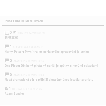
POSLEDNÍ KOMENTOVANÉ
221
FILM | 22.04.2026 08:53
拆彈專家
1
ČLÁNEK | 26.03.2026 15:15
Harry Potter: První trailer seriálového zpracování je venku
3
ČLÁNEK | 15.03.2026 14:56
One Piece: Oblíbený pirátský seriál je zpátky s novými epizodami
2
ČLÁNEK | 15.03.2026 13:24
Nová dramatická série přiblíží skutečný únos letadla teroristy
1
OSOBA | 15.02.2026 21:37
Adam Sandler