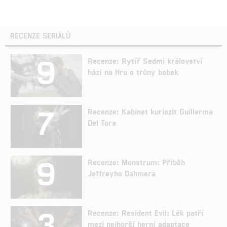
RECENZE SERIÁLŮ
9
Recenze: Rytíř Sedmi království
hází na Hru o trůny bobek
7
Recenze: Kabinet kuriozit Guillerma
Del Tora
9
Recenze: Monstrum: Příběh
Jeffreyho Dahmera
3
Recenze: Resident Evil: Lék patří
mezi nejhorší herní adaptace