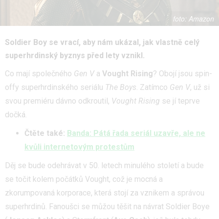
Amazon
Soldier Boy se vrací, aby nám ukázal, jak vlastně celý
superhrdinský byznys před lety vznikl.
Co mají společného
Gen V
a
Vought Rising
? Obojí jsou spin-
offy superhrdinského seriálu
The Boys
. Zatímco
Gen V
, už si
svou premiéru dávno odkroutil,
Vought Rising
se jí teprve
dočká.
Čtěte také:
Banda: Pátá řada seriál uzavře, ale ne
kvůli internetovým protestům
Děj se bude odehrávat v 50. letech minulého století a bude
se točit kolem počátků Vought, což je mocná a
zkorumpovaná korporace, která stojí za vznikem a správou
superhrdinů. Fanoušci se můžou těšit na návrat Soldier Boye