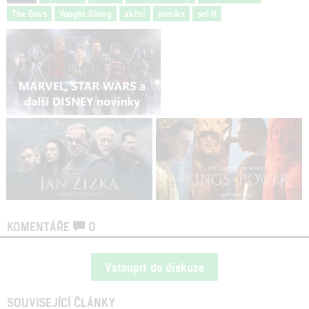
The Boys
Vought Rising
akční
komiks
sci-fi
KOMENTÁŘE
0
Vstoupit do diskuze
SOUVISEJÍCÍ ČLÁNKY