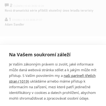
2
ČLÁNEK | 15.03.2026 13:24
Nová dramatická série přiblíží skutečný únos letadla teroristy
1
OSOBA | 15.02.2026 21:37
Adam Sandler
Na Vašem soukromí záleží
Je Vaším zákonným právem si zvolit, jaké informace
může daná webová stránka sdílet a k jakým může mít
přístup. S Vaším povolením my a
naši partneři třetích
stran (1019)
ukládáme a/nebo máme přístup k
informacím na zařízení, mezi které patří jedinečné
DISKUZE
PŘIHLÁSIT
identifikátory v cookies a datech prohlížení, abychom
REGISTROVAT
mohli shromažďovat a zpracovávat osobní údaje.