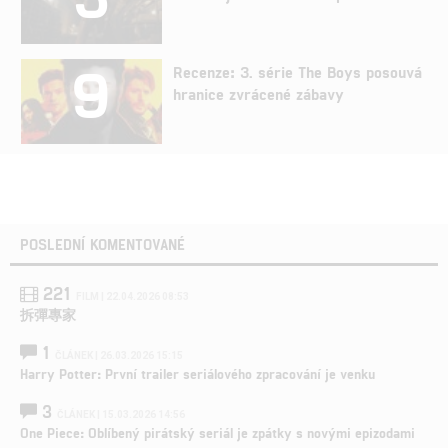
9
Recenze: 3. série The Boys posouvá
hranice zvrácené zábavy
POSLEDNÍ KOMENTOVANÉ
221
FILM | 22.04.2026 08:53
拆彈專家
1
ČLÁNEK | 26.03.2026 15:15
Harry Potter: První trailer seriálového zpracování je venku
3
ČLÁNEK | 15.03.2026 14:56
One Piece: Oblíbený pirátský seriál je zpátky s novými epizodami