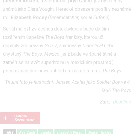
(
Jensen Ackles
) a Stormfront (
Aya Cash
), jež byla tehdy
známá jako Clara Vought. Herecké obsazení posílí v neznámé
roli
Elizabeth Posey
(
Dreamcatcher
, seriál
Euforie
).
Seriál má být zvrácenou detektivkou a bude dalším
rozšířením úspěšné
The Boys
franšízy, kterou už
doplnily zmiňovaný
Gen V
, animovaný
Diabolical
nebo
chystaný
The Boys: Mexico
, jenž bude ve španělštině a
zaměří se na svět superhrdinů v mexickém prostředí,
přičemž nabídne nový pohled na známé téma z
The Boys
.
Titulní foto je ilustrační: Jensen Ackles jako Soldier Boy ve 4.
řadě The Boys
Zdroj:
Deadline
TAGY
Aya Cash
Banda
Elizabeth Posey
Jensen Ackles