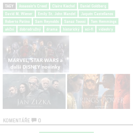
TAGY
Assassin's Creed
Claire Kiechel
Daniel Goldberg
David M. Wiener
Emily St. John Mandel
Jaquén Castellanos
Roberto Patino
Sam Reynolds
Sanaz Toossi
Tom Hemmings
akční
dobrodružný
drama
historický
sci-fi
videohry
KOMENTÁŘE
0