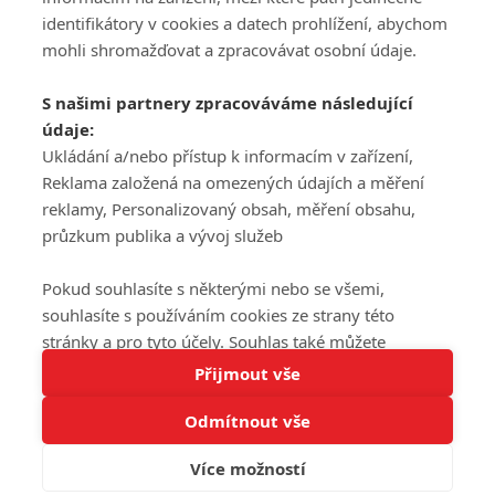
DISKUZE
PŘIHLÁSIT
identifikátory v cookies a datech prohlížení, abychom
REGISTROVAT
mohli shromažďovat a zpracovávat osobní údaje.
Šéfredaktorkou webu je
Petr Slavík
, e-mail
serialy@fandimefilmu.cz
S našimi partnery zpracováváme následující
údaje:
Máte-li zájem o inzerci na našem webu napište nám na e-mail
studio@koncal.com
Ukládání a/nebo přístup k informacím v zařízení,
Reklama založená na omezených údajích a měření
Ochrana osobních údajů
|
Zásady používání cookies
|
Pravidla webu
|
reklamy, Personalizovaný obsah, měření obsahu,
Upravit nastavení soukromí
průzkum publika a vývoj služeb
Pokud souhlasíte s některými nebo se všemi,
souhlasíte s používáním cookies ze strany této
stránky a pro tyto účely. Souhlas také můžete
Tato stránka používá soubory cookies.
odmítnout, ale v takovém případě vám na stránce
Přijmout vše
© 2016 – 2026 FandimeSerialum.cz / All rights reserved /
Více informací
nebudou k dispozici některé personalizované funkce.
Provozovatel webu je Koncal studio s.r.o.
Odmítnout vše
Vaše volby souhlasu se budou vztahovat pouze na
Rozumím
tuto webovou stránku. Vaše nastavení a odvolání
Více možností
Koncal studio s.r.o., IČO: 03604071, Lýskova 2073/57, Stodůlky, 155
souhlasu můžete kdykoli změnit na stránce s