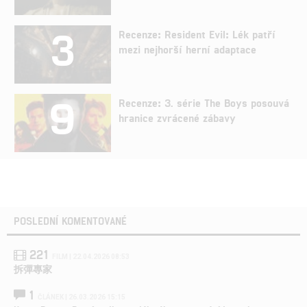
3
Recenze: Resident Evil: Lék patří
mezi nejhorší herní adaptace
9
Recenze: 3. série The Boys posouvá
hranice zvrácené zábavy
POSLEDNÍ KOMENTOVANÉ
221
FILM | 22.04.2026 08:53
拆彈專家
1
ČLÁNEK | 26.03.2026 15:15