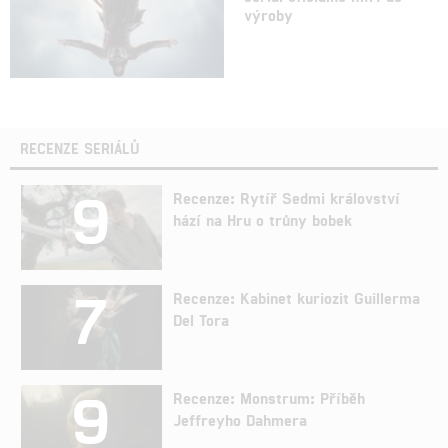
výroby
RECENZE SERIÁLŮ
9
Recenze: Rytíř Sedmi království
hází na Hru o trůny bobek
7
Recenze: Kabinet kuriozit Guillerma
Del Tora
9
Recenze: Monstrum: Příběh
Jeffreyho Dahmera