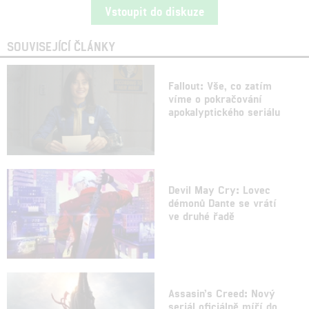
Vstoupit do diskuze
SOUVISEJÍCÍ ČLÁNKY
Fallout: Vše, co zatím
víme o pokračování
apokalyptického seriálu
Devil May Cry: Lovec
démonů Dante se vrátí
ve druhé řadě
Assasin’s Creed: Nový
seriál oficiálně míří do