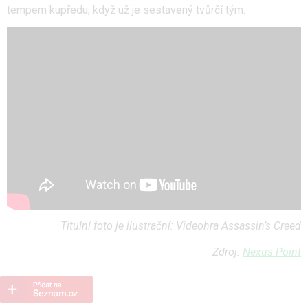
tempem kupředu, když už je sestavený tvůrčí tým.
Titulní foto je ilustrační: Videohra Assassin’s Creed
Zdroj:
Nexus Point