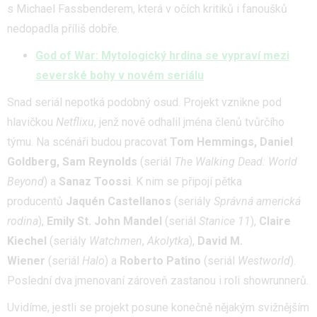
s Michael Fassbenderem, která v očích kritiků i fanoušků
nedopadla příliš dobře.
God of War: Mytologický hrdina se vypraví mezi
severské bohy v novém seriálu
Snad seriál nepotká podobný osud. Projekt vznikne pod
hlavičkou
Netflixu
, jenž nově odhalil jména členů tvůrčího
týmu. Na scénáři budou pracovat
Tom Hemmings, Daniel
Goldberg, Sam Reynolds
(seriál
The Walking Dead: World
Beyond
) a
Sanaz Toossi
. K nim se připojí pětka
producentů
Jaquén Castellanos
(seriály
Správná americká
rodina
),
Emily St. John Mandel
(seriál
Stanice 11
),
Claire
Kiechel
(seriály
Watchmen
,
Akolytka
),
David M.
Wiener
(seriál
Halo
) a
Roberto Patino
(seriál
Westworld
).
Poslední dva jmenovaní zároveň zastanou i roli showrunnerů.
Uvidíme, jestli se projekt posune konečně nějakým svižnějším