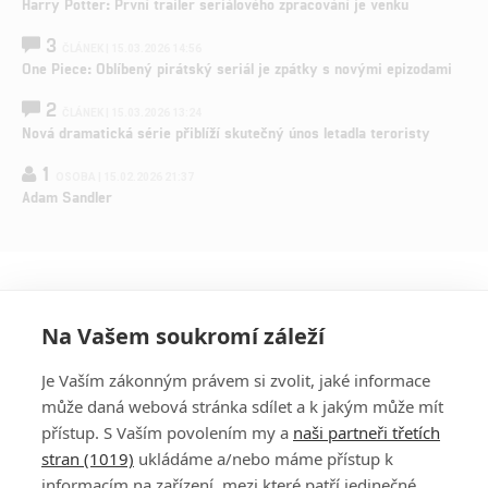
Harry Potter: První trailer seriálového zpracování je venku
3
ČLÁNEK | 15.03.2026 14:56
One Piece: Oblíbený pirátský seriál je zpátky s novými epizodami
2
ČLÁNEK | 15.03.2026 13:24
Nová dramatická série přiblíží skutečný únos letadla teroristy
1
OSOBA | 15.02.2026 21:37
Adam Sandler
Na Vašem soukromí záleží
Je Vaším zákonným právem si zvolit, jaké informace
může daná webová stránka sdílet a k jakým může mít
přístup. S Vaším povolením my a
naši partneři třetích
stran (1019)
ukládáme a/nebo máme přístup k
informacím na zařízení, mezi které patří jedinečné