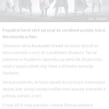
Ubisoft
Populární herní sérii zpracují do seriálové podoby tvůrci
Westworldu a Halo.
Videoherní série
Assassin’s Creed
od studia
Ubisoft
se
letos rozrostla o nový díl s podtitulem
Shadows
. Ten se
odehrává ve feudálním Japonsku, po němž tak dlouho hráči
volali a vypráví příběh ninjy Naoe a afrického samuraje
Yasukeho.
Série proslula tím, že hráče zavádí do rozličných historických
období, kde sledují odvěký konflikt mezi asasíny a templáři z
pohledu jednoho z nich.
V roce 2016 měla premiéru v kinech filmová adaptace