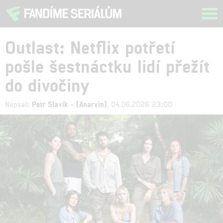
Tog
navi
Outlast: Netflix potřetí
pošle šestnáctku lidí přežít
do divočiny
Napsal:
Petr Slavík - (Anarvin)
, 04.06.2026 23:00