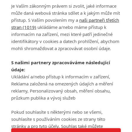
Je Vaším zákonným právem si zvolit, jaké informace
může daná webová stránka sdílet a k jakým může mít
přístup. S Vaším povolením my a
naši partneři třetích
stran (1019)
ukládáme a/nebo máme přístup k
informacím na zařízení, mezi které patří jedinečné
DISKUZE
PŘIHLÁSIT
identifikátory v cookies a datech prohlížení, abychom
REGISTROVAT
mohli shromažďovat a zpracovávat osobní údaje.
Šéfredaktorkou webu je
Petr Slavík
, e-mail
serialy@fandimefilmu.cz
S našimi partnery zpracováváme následující
údaje:
Máte-li zájem o inzerci na našem webu napište nám na e-mail
studio@koncal.com
Ukládání a/nebo přístup k informacím v zařízení,
Reklama založená na omezených údajích a měření
Ochrana osobních údajů
|
Zásady používání cookies
|
Pravidla webu
|
reklamy, Personalizovaný obsah, měření obsahu,
Upravit nastavení soukromí
průzkum publika a vývoj služeb
Pokud souhlasíte s některými nebo se všemi,
souhlasíte s používáním cookies ze strany této
stránky a pro tyto účely. Souhlas také můžete
Tato stránka používá soubory cookies.