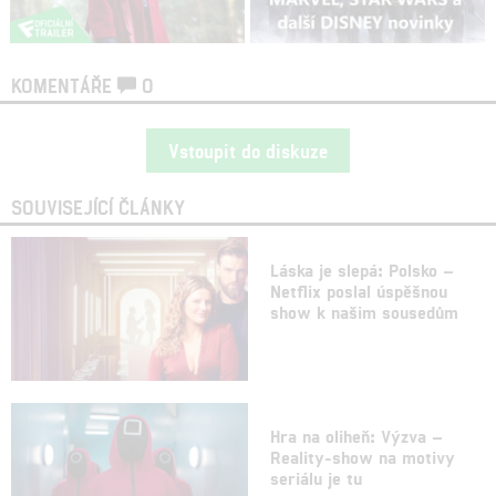
KOMENTÁŘE
0
Vstoupit do diskuze
SOUVISEJÍCÍ ČLÁNKY
Láska je slepá: Polsko –
Netflix poslal úspěšnou
show k našim sousedům
Hra na oliheň: Výzva –
Reality-show na motivy
seriálu je tu