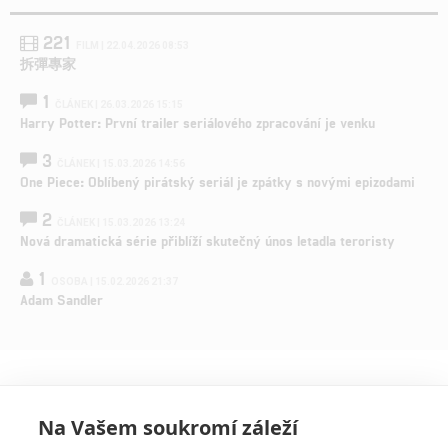
221
FILM | 22.04.2026 08:53
拆彈專家
1
ČLÁNEK | 26.03.2026 15:15
Harry Potter: První trailer seriálového zpracování je venku
3
ČLÁNEK | 15.03.2026 14:56
One Piece: Oblíbený pirátský seriál je zpátky s novými epizodami
2
ČLÁNEK | 15.03.2026 13:24
Nová dramatická série přiblíží skutečný únos letadla teroristy
1
OSOBA | 15.02.2026 21:37
Adam Sandler
Na Vašem soukromí záleží