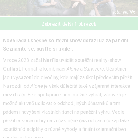
Netflix
Zobrazit další 1 obrázek
Nová řada úspěšné soutěžní show dorazí už za pár dní.
Seznamte se, pusťte si trailer.
V roce 2023 začal
Netflix
uvádět soutěžní reality-show
Outlast
. Formát je kombinací
Alone
a
Survivoru
. Účastníci
jsou vysazení do divočiny, kde mají za úkol především přežít.
Na rozdíl od
Alone
je však důležitá také vzájemná interakce
mezi hráči. Bez spolupráce není možné vyhrát, zároveň je
možné aktivně usilovat o odchod jiných účastníků a tím
pádem i navýšení vlastních šancí na peněžní výhru. Vedle
přežití a sociální hry na zúčastněné čas od času čekají také
soutěžní disciplíny o různé výhody a finální orientační běh
náročným terénem.