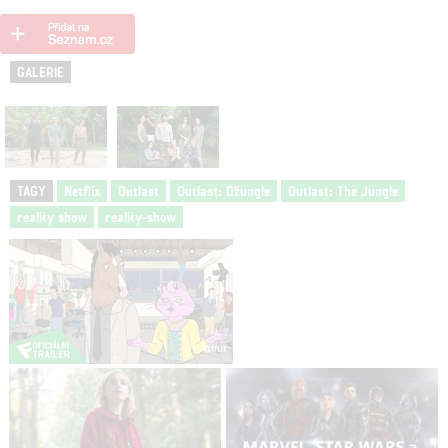
GALERIE
TAGY
Netflix
Outlast
Outlast: Džungle
Outlast: The Jungle
reality show
reality-show