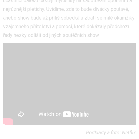
účastníci daleko častěji myšlenky na sabotování oponentů a
nejrůznější pletichy. Uvidíme, zda to bude divácky poutavé,
anebo show bude až příliš sobecká a ztratí se milé okamžiky
vzájemného přátelství a pomoci, které dokázaly předchozí
řady hezky odlišit od jiných soutěžních show.
Podklady a foto: Netflix