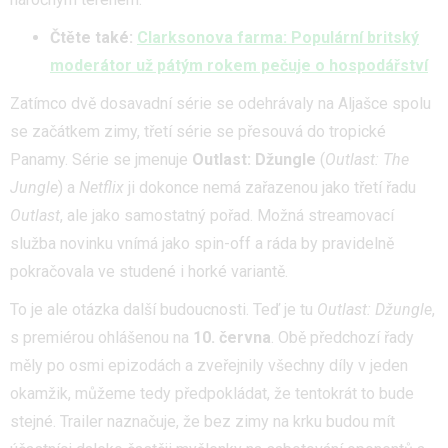
Čtěte také:
Clarksonova farma: Populární britský
moderátor už pátým rokem pečuje o hospodářství
Zatímco dvě dosavadní série se odehrávaly na Aljašce spolu
se začátkem zimy, třetí série se přesouvá do tropické
Panamy. Série se jmenuje
Outlast: Džungle
(
Outlast: The
Jungle
) a
Netflix
ji dokonce nemá zařazenou jako třetí řadu
Outlast
, ale jako samostatný pořad. Možná streamovací
služba novinku vnímá jako spin-off a ráda by pravidelně
pokračovala ve studené i horké variantě.
To je ale otázka další budoucnosti. Teď je tu
Outlast: Džungle
,
s premiérou ohlášenou na
10. června
. Obě předchozí řady
měly po osmi epizodách a zveřejnily všechny díly v jeden
okamžik, můžeme tedy předpokládat, že tentokrát to bude
stejné. Trailer naznačuje, že bez zimy na krku budou mít