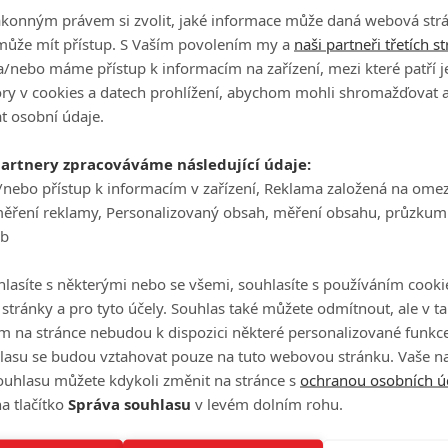
et na to, že se hraje o jeden milion dolarů, který si
ákonným právem si zvolit, jaké informace může daná webová strá
akonec rozhoduje náročný orientační běh divočinou, takže
může mít přístup. S Vaším povolením my a
naši partneři třetích s
ávěru hry zůstal – kdo bude v závodu přínosem a kdo
/nebo máme přístup k informacím na zařízení, mezi které patří 
tory v cookies a datech prohlížení, abychom mohli shromažďovat 
t osobní údaje.
Už ve středu
10. června
přináší prvních šest epizod, o
 dvě. Těsně před začátkem je tu poslední ukázka:
partnery zpracováváme následující údaje:
/nebo přístup k informacím v zařízení, Reklama založená na ome
měření reklamy, Personalizovaný obsah, měření obsahu, průzkum
eb
lasíte s některými nebo se všemi, souhlasíte s používáním cooki
o stránky a pro tyto účely. Souhlas také můžete odmítnout, ale v 
m na stránce nebudou k dispozici některé personalizované funkce
lasu se budou vztahovat pouze na tuto webovou stránku. Vaše na
ouhlasu můžete kdykoli změnit na stránce s
ochranou osobních ú
a tlačítko
Správa souhlasu
v levém dolním rohu.