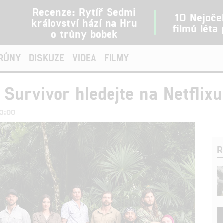
Recenze: Rytíř Sedmi
10 Nejoče
království hází na Hru
filmů léta
o trůny bobek
TRŮNY
DISKUZE
VIDEA
FILMY
 Survivor hledejte na Netflixu
23:00
R