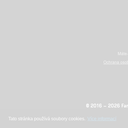
Máte-
Ochrana osob
© 2016 – 2026 Fandi
Tato stránka používá soubory cookies.
Více informací
Konc
adblocktest