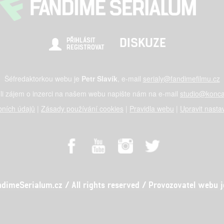
DISKUZE
PŘIHLÁSIT
REGISTROVAT
Šéfredaktorkou webu je
Petr Slavík
, e-mail
serialy@fandimefilmu.cz
li zájem o inzerci na našem webu napište nám na e-mail
studio@konca
ních údajů
|
Zásady používání cookies
|
Pravidla webu
|
Upravit nasta
meSerialum.cz / All rights reserved / Provozovatel webu je 
al studio s.r.o., IČO: 03604071, Lýskova 2073/57, Stodůlky, 155 00, Pr