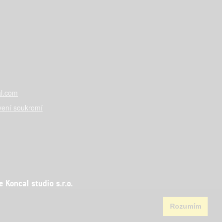
l.com
vení soukromí
Koncal studio s.r.o.
Rozumím
aha 5