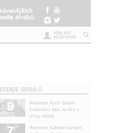
kávanějších
 podle diváků
PŘIHLÁSIT
REGISTROVAT
ECENZE SERIÁLŮ
9
Recenze: Rytíř Sedmi
království hází na Hru o
trůny bobek
7
Recenze: Kabinet kuriozit