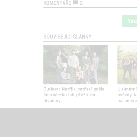
KOMENTÁŘE
0
Vst
SOUVISEJÍCÍ ČLÁNKY
Outlast: Netflix potřetí pošle
Ultimátní
šestnáctku lidí přežít do
hvězdy Ne
divočiny
náročnýc