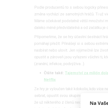
Podle producentů to s sebou logicky přineslo
změna vychází ze samotných hráčů. Ti už viděl
Máme očekávat podstatně větší množství man
daleko méně předvídatelná a od začátku je o d
Připomeňme, že se hry účastní šestnáct hráč
pomáhají přežít. Přinášejí si s sebou extrém
nasbírat nebo ulovit. Jen výjimečně lze živo
opustit a zároveň jsou vyřazeni všichni ti,
(zranění, infekce, podvýživa…).
Čtěte také:
Tajemství za milión dol
Netflix
Ze hry je vyloučen také kdokoliv, kdo více 
sebrat, opustit svou skupinu a zkusit se při
Na Vaše
že už některého z členů nechce a vyhodit ho