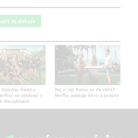
oupit do diskuze
 bojovka: Reality-
Boj o ráj: Komu se dá věřit? -
tflixu se utkávají v
Netflix opakuje bitvu o prachy
h disciplínách