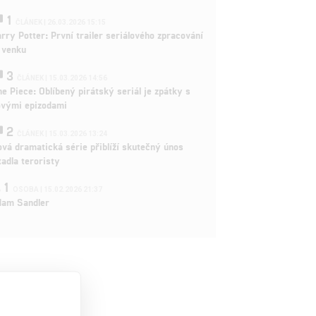
1
ČLÁNEK | 26.03.2026 15:15
rry Potter: První trailer seriálového zpracování
 venku
3
ČLÁNEK | 15.03.2026 14:56
e Piece: Oblíbený pirátský seriál je zpátky s
ovými epizodami
2
ČLÁNEK | 15.03.2026 13:24
vá dramatická série přiblíží skutečný únos
tadla teroristy
1
OSOBA | 15.02.2026 21:37
dam Sandler