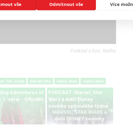
jmout vše
Odmítnout vše
Více možn
Podklad a foto: Netflix
ast: The Jungle
dobrodružný
reality show
reality-show
lling Adventures of
PODCAST: Marvel, Star
 1. série - Oficiální
Wars a další Disney
novinky uplynulého týdne