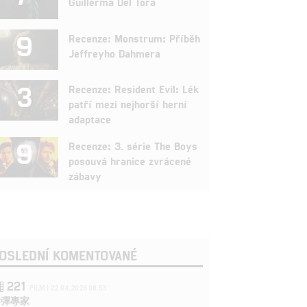
Guillerma Del Tora
9
Recenze: Monstrum: Příběh
Jeffreyho Dahmera
3
Recenze: Resident Evil: Lék
patří mezi nejhorší herní
adaptace
9
Recenze: 3. série The Boys
posouvá hranice zvrácené
zábavy
OSLEDNÍ KOMENTOVANÉ
221
FILM | 22.04.2026 08:53
拆彈專家