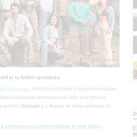
Netflix
tí je tu finální upoutávka.
sko-Slovensko
. Jestli bez přežívání v tropech nemůžete
rfektně načasoval premiéru nové řady svojí týmové
se podtitul
Džungle
a z Aljašky se show přesouvá do
P
vá seznamovací show vyžaduje kromě lásky i