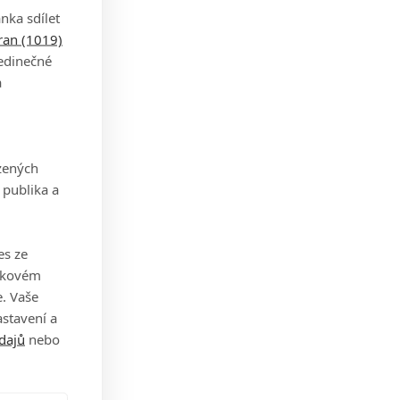
nka sdílet
tran (1019)
jedinečné
a
zených
 publika a
es ze
takovém
. Vaše
stavení a
dajů
nebo