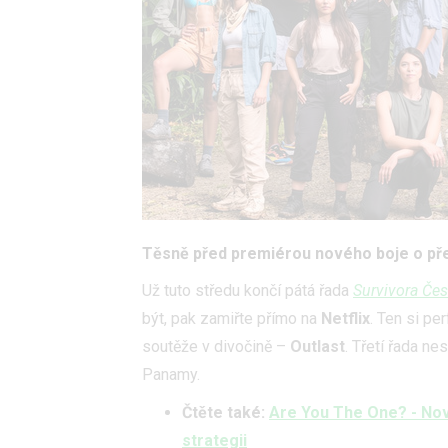
Těsně před premiérou nového boje o přeži
Už tuto středu končí pátá řada
Survivora Če
být, pak zamiřte přímo na
Netflix
. Ten si pe
soutěže v divočině –
Outlast
. Třetí řada ne
Panamy.
Čtěte také:
Are You The One? - No
strategii