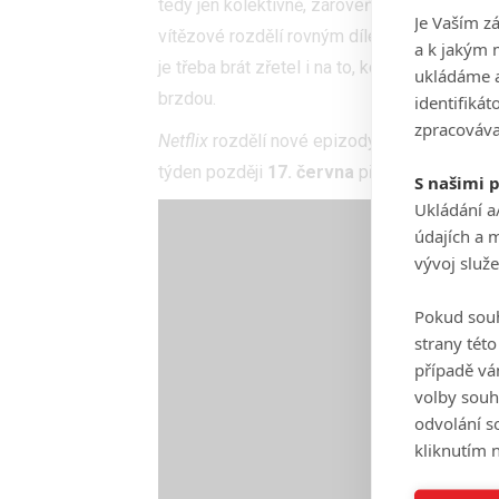
tedy jen kolektivně, zároveň je ale třeba mysl
Je Vaším z
vítězové rozdělí rovným dílem. A o vítězi n
a k jakým 
je třeba brát zřetel i na to, kdo v týmu v z
ukládáme a
brzdou.
identifiká
zpracováva
Netflix
rozdělí nové epizody na dvě etapy. 
týden později
17. června
přibudou poslední
S našimi 
Ukládání a
údajích a 
vývoj služ
Pokud souh
strany tét
případě vá
volby souh
odvolání s
kliknutím n