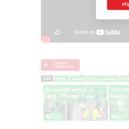
Při
TAGY
Netflix
Outlast
Outlast: Džungle
Outl
BoJack Horseman | 5.
The Chi
série - Oficiální Trailer
Sabrina |
Trailer