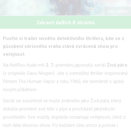
Netflix
Zobrazit dalších 8 obrázků
Pusťte si trailer nového detektivního thrilleru, kde se z
působení sériového vraha stává zvrácená show pro
veřejnost.
Na
Netflixu
bude mít
2. 7.
premiéru japonský seriál
Živá pára
(v originále
Gasu Ningen
). Jde o osmidílný thriller inspirovaný
filmem
The Human Vapor
z roku 1960, ale tentokrát s úplně
novým příběhem.
Seriál se soustředí na muže známého jako Živá pára, který
dokáže proměnit své tělo v plyn a procházet jakýmkoliv
prostředím. Své vraždy dopředu oznamuje veřejnosti, čímž z
nich dělá děsivou show. Po každém činu zmizí a policie i