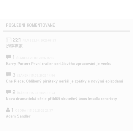
POSLEDNÍ KOMENTOVANÉ
221
FILM | 22.04.2026 08:53
拆彈專家
1
ČLÁNEK | 26.03.2026 15:15
Harry Potter: První trailer seriálového zpracování je venku
3
ČLÁNEK | 15.03.2026 14:56
One Piece: Oblíbený pirátský seriál je zpátky s novými epizodami
2
ČLÁNEK | 15.03.2026 13:24
Nová dramatická série přiblíží skutečný únos letadla teroristy
1
OSOBA | 15.02.2026 21:37
Adam Sandler