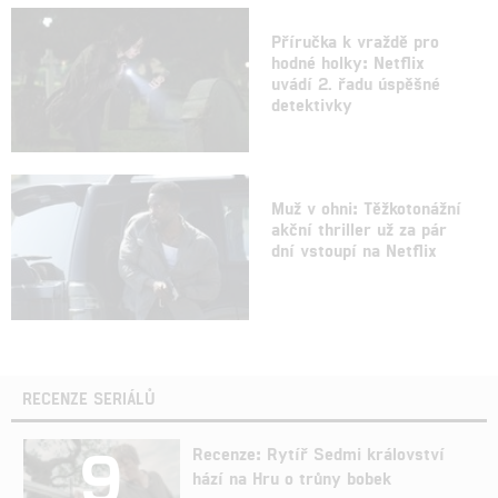
Příručka k vraždě pro
hodné holky: Netflix
uvádí 2. řadu úspěšné
detektivky
Muž v ohni: Těžkotonážní
akční thriller už za pár
dní vstoupí na Netflix
RECENZE SERIÁLŮ
9
Recenze: Rytíř Sedmi království
hází na Hru o trůny bobek