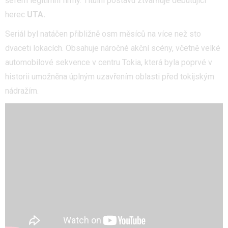
šéfem legitimní firmy. Titulní postavu ztvárňuje debutující
herec
UTA.
Seriál byl natáčen přibližně osm měsíců na více než sto
dvaceti lokacích. Obsahuje náročné akční scény, včetně velké
automobilové sekvence v centru Tokia, která byla poprvé v
historii umožněna úplným uzavřením oblasti před tokijským
nádražím.