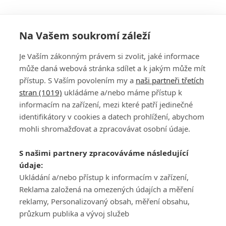
Na Vašem soukromí záleží
Je Vaším zákonným právem si zvolit, jaké informace
může daná webová stránka sdílet a k jakým může mít
přístup. S Vaším povolením my a
naši partneři třetích
stran (1019)
ukládáme a/nebo máme přístup k
informacím na zařízení, mezi které patří jedinečné
DISKUZE
PŘIHLÁSIT
identifikátory v cookies a datech prohlížení, abychom
REGISTROVAT
mohli shromažďovat a zpracovávat osobní údaje.
Šéfredaktorkou webu je
Petr Slavík
, e-mail
serialy@fandimefilmu.cz
S našimi partnery zpracováváme následující
údaje:
Máte-li zájem o inzerci na našem webu napište nám na e-mail
studio@koncal.com
Ukládání a/nebo přístup k informacím v zařízení,
Reklama založená na omezených údajích a měření
Ochrana osobních údajů
|
Zásady používání cookies
|
Pravidla webu
|
reklamy, Personalizovaný obsah, měření obsahu,
Upravit nastavení soukromí
průzkum publika a vývoj služeb