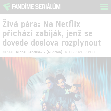
Tog
navi
Živá pára: Na Netflix
přichází zabiják, jenž se
dovede doslova rozplynout
Napsal:
Michal Janoušek - (Rudmen)
, 12.06.2026 23:00