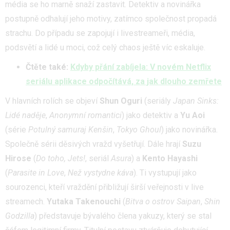
média se ho marně snaží zastavit. Detektiv a novinářka
postupně odhalují jeho motivy, zatímco společnost propadá
strachu. Do případu se zapojují i livestreameři, média,
podsvětí a lidé u moci, což celý chaos ještě víc eskaluje.
Čtěte také:
Kdyby přání zabíjela: V novém Netflix
seriálu aplikace odpočítává, za jak dlouho zemřete
V hlavních rolích se objeví
Shun Oguri
(seriály
Japan Sinks:
Lidé naděje
,
Anonymní romantici
) jako detektiv a
Yu Aoi
(série
Potulný samuraj Kenšin
,
Tokyo Ghoul
) jako novinářka.
Společně sérii děsivých vražd vyšetřují. Dále hrají
Suzu
Hirose
(
Do toho, Jets!
, seriál
Asura
) a
Kento Hayashi
(
Parasite in Love
,
Než vystydne káva
). Ti vystupují jako
sourozenci, kteří vraždění přibližují širší veřejnosti v live
streamech.
Yutaka Takenouchi
(
Bitva o ostrov Saipan
,
Shin
Godzilla
) představuje bývalého člena yakuzy, který se stal