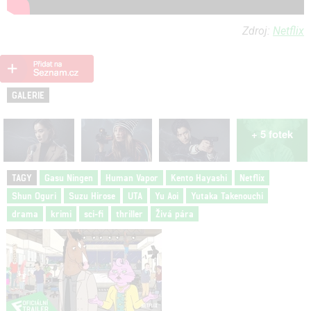
Zdroj:
Netflix
GALERIE
+ 5 fotek
TAGY
Gasu Ningen
Human Vapor
Kento Hayashi
Netflix
Shun Oguri
Suzu Hirose
UTA
Yu Aoi
Yutaka Takenouchi
drama
krimi
sci-fi
thriller
Živá pára