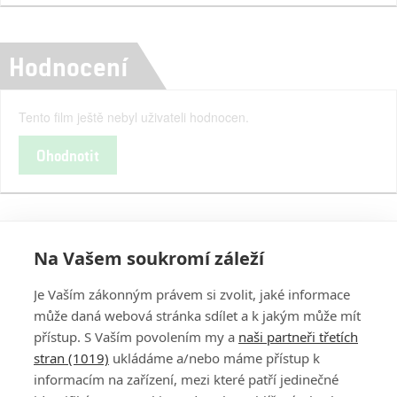
Hodnocení
Tento film ještě nebyl uživateli hodnocen.
Ohodnotit
Na Vašem soukromí záleží
Je Vaším zákonným právem si zvolit, jaké informace
může daná webová stránka sdílet a k jakým může mít
přístup. S Vaším povolením my a
naši partneři třetích
stran (1019)
ukládáme a/nebo máme přístup k
informacím na zařízení, mezi které patří jedinečné
PŘIHLÁSIT