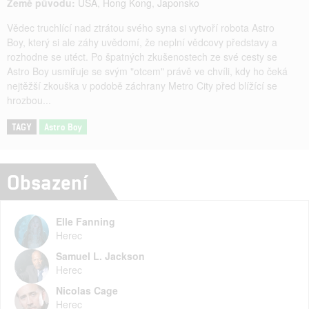
Země původu:
USA
,
Hong Kong
,
Japonsko
Vědec truchlící nad ztrátou svého syna si vytvoří robota Astro
Boy, který si ale záhy uvědomí, že neplní vědcovy představy a
rozhodne se utéct. Po špatných zkušenostech ze své cesty se
Astro Boy usmiřuje se svým "otcem" právě ve chvíli, kdy ho čeká
nejtěžší zkouška v podobě záchrany Metro City před blížící se
hrozbou...
TAGY
Astro Boy
Obsazení
Elle Fanning
Herec
Samuel L. Jackson
Herec
Nicolas Cage
Herec