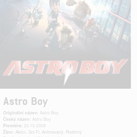
Astro Boy
Originální název:
Astro Boy
Český název:
Astro Boy
Premiéra:
23.10.2009
Žánr:
Akční
,
Sci-Fi
,
Animovaný
,
Rodinný