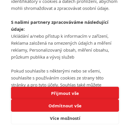
DISKUZE
identifikátory v cookies a datech prohlížení, abychom
REGISTROVAT
mohli shromažďovat a zpracovávat osobní údaje.
Šéfredaktorkou webu je
Petr Slavík
, e-mail
serialy@fandimefilmu.cz
S našimi partnery zpracováváme následující
údaje:
Máte-li zájem o inzerci na našem webu napište nám na e-mail
studio@koncal.com
Ukládání a/nebo přístup k informacím v zařízení,
Reklama založená na omezených údajích a měření
Ochrana osobních údajů
|
Zásady používání cookies
|
Pravidla webu
|
reklamy, Personalizovaný obsah, měření obsahu,
Upravit nastavení soukromí
průzkum publika a vývoj služeb
Pokud souhlasíte s některými nebo se všemi,
souhlasíte s používáním cookies ze strany této
stránky a pro tyto účely. Souhlas také můžete
Tato stránka používá soubory cookies.
odmítnout, ale v takovém případě vám na stránce
Přijmout vše
© 2016 – 2026 FandimeSerialum.cz / All rights reserved /
Více informací
nebudou k dispozici některé personalizované funkce.
Provozovatel webu je Koncal studio s.r.o.
Odmítnout vše
Vaše volby souhlasu se budou vztahovat pouze na
Rozumím
tuto webovou stránku. Vaše nastavení a odvolání
Více možností
Koncal studio s.r.o., IČO: 03604071, Lýskova 2073/57, Stodůlky, 155
souhlasu můžete kdykoli změnit na stránce s
00, Praha 5
ochranou osobních údajů
nebo kliknutím na tlačítko
adblocktest