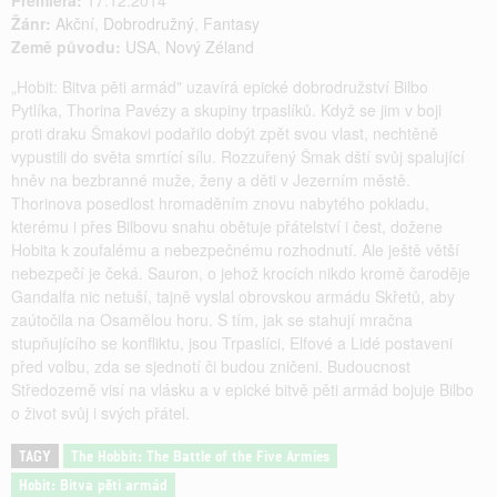
Premiéra:
17.12.2014
Žánr:
Akční
,
Dobrodružný
,
Fantasy
Země původu:
USA
,
Nový Zéland
„Hobit: Bitva pěti armád" uzavírá epické dobrodružství Bilbo
Pytlíka, Thorina Pavézy a skupiny trpaslíků. Když se jim v boji
proti draku Šmakovi podařilo dobýt zpět svou vlast, nechtěně
vypustili do světa smrtící sílu. Rozzuřený Šmak dští svůj spalující
hněv na bezbranné muže, ženy a děti v Jezerním městě.
Thorinova posedlost hromaděním znovu nabytého pokladu,
kterému i přes Bilbovu snahu obětuje přátelství i čest, dožene
Hobita k zoufalému a nebezpečnému rozhodnutí. Ale ještě větší
nebezpečí je čeká. Sauron, o jehož krocích nikdo kromě čaroděje
Gandalfa nic netuší, tajně vyslal obrovskou armádu Skřetů, aby
zaútočila na Osamělou horu. S tím, jak se stahují mračna
stupňujícího se konfliktu, jsou Trpaslíci, Elfové a Lidé postaveni
před volbu, zda se sjednotí či budou zničeni. Budoucnost
Středozemě visí na vlásku a v epické bitvě pěti armád bojuje Bilbo
o život svůj i svých přátel.
TAGY
The Hobbit: The Battle of the Five Armies
Hobit: Bitva pěti armád