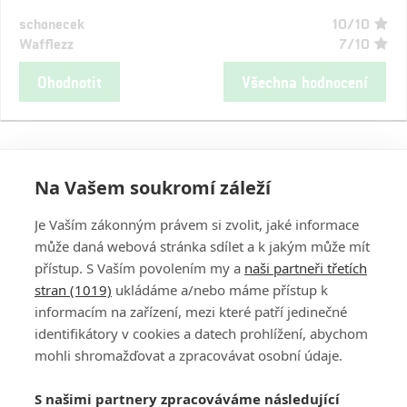
schonecek
10/10
Wafflezz
7/10
Ohodnotit
Všechna hodnocení
Na Vašem soukromí záleží
Je Vaším zákonným právem si zvolit, jaké informace
může daná webová stránka sdílet a k jakým může mít
přístup. S Vaším povolením my a
naši partneři třetích
stran (1019)
ukládáme a/nebo máme přístup k
informacím na zařízení, mezi které patří jedinečné
DISKUZE
PŘIHLÁSIT
identifikátory v cookies a datech prohlížení, abychom
REGISTROVAT
mohli shromažďovat a zpracovávat osobní údaje.
Šéfredaktorkou webu je
Petr Slavík
, e-mail
serialy@fandimefilmu.cz
S našimi partnery zpracováváme následující