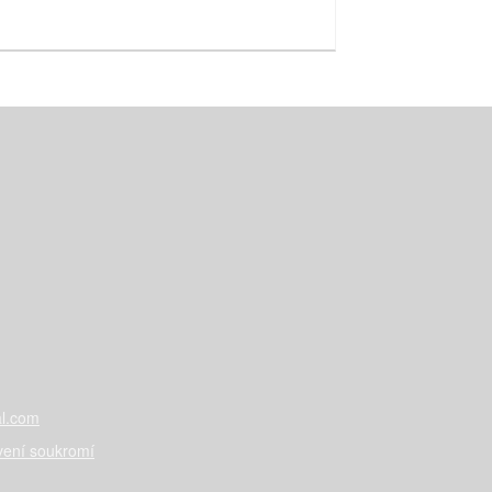
l.com
vení soukromí