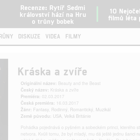
Recenze: Rytíř Sedmi
10 Nejoče
království hází na Hru
filmů léta
o trůny bobek
TRŮNY
DISKUZE
VIDEA
FILMY
Kráska a zvíře
Originální název:
Beauty and the Beast
Český název:
Kráska a zvíře
Premiéra:
02.03.2017
Česká premiéra:
16.03.2017
Žánr:
Fantasy
,
Rodinný
,
Romantický
,
Muzikál
Země původu:
USA
,
Velká Británie
Pohádka pojednává o pyšném a sobeckém princi, kterého sta
netvora. Kvůli tomu, že byl mladý, mu dá ještě jednu šanci 