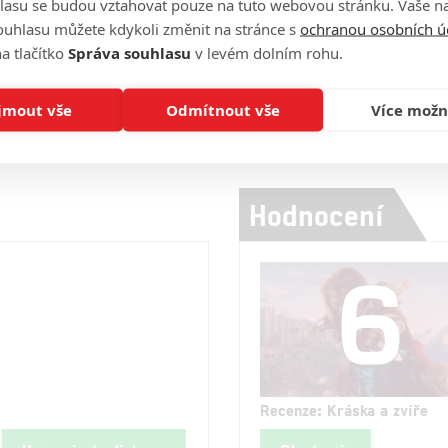
lasu se budou vztahovat pouze na tuto webovou stránku. Vaše na
Počet videií: 5
uelu o ústředním
ouhlasu můžete kdykoli změnit na stránce s
ochranou osobních ú
uchovi s tváří Luka Evanse
a tlačítko
Správa souhlasu
v levém dolním rohu.
Číst další
jmout vše
Odmítnout vše
Více možn
Hodnocení
6
Recenze: Kráska a zvíře