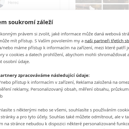
Herec
Luke Evans
Herec
m soukromí záleží
ákonným právem si zvolit, jaké informace může daná webová strá
Počet obrázků: 28
může mít přístup. S Vaším povolením my a
naši partneři třetích s
Celé obsazení
/nebo máme přístup k informacím na zařízení, mezi které patří 
tory v cookies a datech prohlížení, abychom mohli shromažďovat 
t osobní údaje.
Videa
partnery zpracováváme následující údaje:
/nebo přístup k informacím v zařízení, Reklama založená na ome
měření reklamy, Personalizovaný obsah, měření obsahu, průzkum
Kráska a zvíře - Oficiál
eb
Finální Trailer (CZ)
lasíte s některými nebo se všemi, souhlasíte s používáním cooki
o stránky a pro tyto účely. Souhlas také můžete odmítnout, ale v 
m na stránce nebudou k dispozici některé personalizované funkce
ka a zvíře se dočká