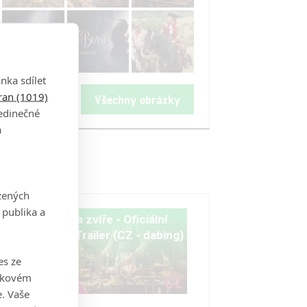
nka sdílet
tran (1019)
Všechny obrázky
jedinečné
a
zených
 publika a
ní
Kráska a zvíře - Oficiální
Finální Trailer (CZ - dabing)
es ze
takovém
. Vaše