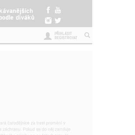
kávanějších
 podle diváků
PŘIHLÁSIT
REGISTROVAT
rá čarodějnice za trest promění v
na záchranu. Pokud se do něj zamiluje