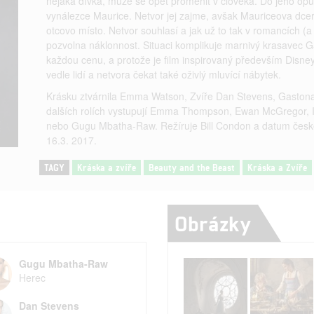
nějaká dívka, může se opět proměnit v člověka. Do jeho op
vynálezce Maurice. Netvor jej zajme, avšak Mauriceova dce
otcovo místo. Netvor souhlasí a jak už to tak v romancích (a
pozvolna náklonnost. Situaci komplikuje marnivý krasavec Ga
každou cenu, a protože je film inspirovaný především Dis
vedle lidí a netvora čekat také oživlý mluvící nábytek.
Krásku ztvárnila Emma Watson, Zvíře Dan Stevens, Gastona
dalších rolích vystupují Emma Thompson, Ewan McGregor, I
nebo Gugu Mbatha-Raw. Režíruje Bill Condon a datum české
16.3. 2017.
TAGY
Kráska a zvíře
Beauty and the Beast
Kráska a Zvíře
Obrázky
Gugu Mbatha-Raw
Herec
Dan Stevens