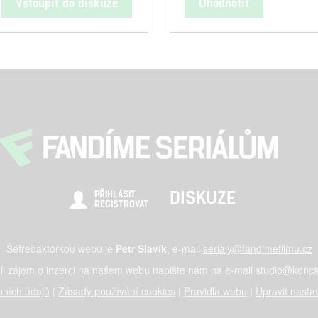
Vstoupit do diskuze
Ohodnotit
DISKUZE
PŘIHLÁSIT
REGISTROVAT
Šéfredaktorkou webu je
Petr Slavík
, e-mail
serialy@fandimefilmu.cz
li zájem o inzerci na našem webu napište nám na e-mail
studio@konca
ních údajů
|
Zásady používání cookies
|
Pravidla webu
|
Upravit nasta