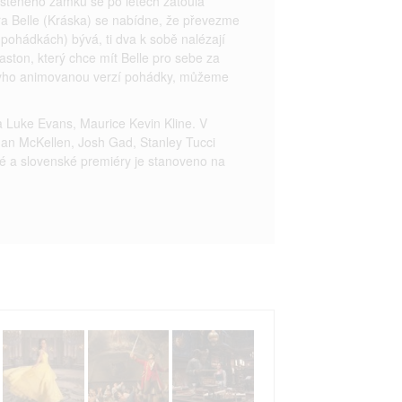
uštěného zámku se po letech zatoulá
ra Belle (Kráska) se nabídne, že převezme
 pohádkách) bývá, ti dva k sobě nalézají
ston, který chce mít Belle pro sebe za
neyho animovanou verzí pohádky, můžeme
 Luke Evans, Maurice Kevin Kline. V
an McKellen, Josh Gad, Stanley Tucci
 a slovenské premiéry je stanoveno na