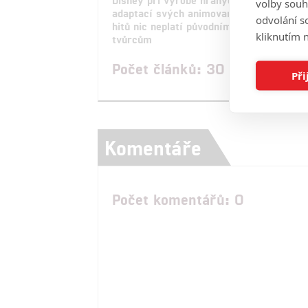
volby souh
adaptací svých animovaných
preq
odvolání s
hitů nic neplatí původním
pado
kliknutím n
tvůrcům
Počet článků: 30
Při
Komentáře
Počet komentářů: 0