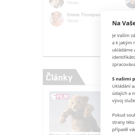
Herec
Emma Thompson
Herec
Na Vaše
Je Vaším z
a k jakým 
ukládáme a
identifiká
zpracováva
Články
S našimi 
Ukládání a
údajích a 
vývoj služ
Pokud souh
strany tét
případě vá
Disney při výrobě hraných
Krás