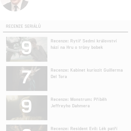
RECENZE SERIÁLŮ
9
Recenze: Rytíř Sedmi království
hází na Hru o trůny bobek
7
Recenze: Kabinet kuriozit Guillerma
Del Tora
9
Recenze: Monstrum: Příběh
Jeffreyho Dahmera
Recenze: Resident Evil: Lék patří