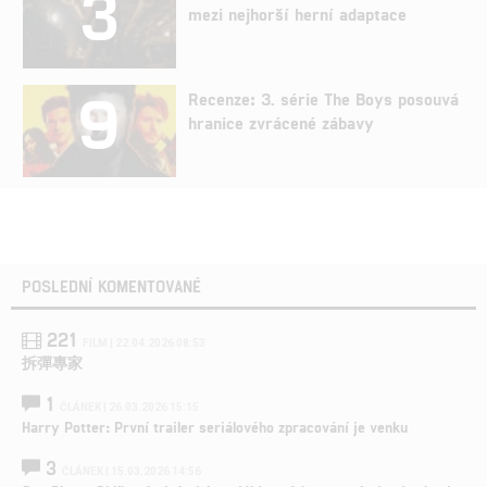
3
mezi nejhorší herní adaptace
9
Recenze: 3. série The Boys posouvá
hranice zvrácené zábavy
POSLEDNÍ KOMENTOVANÉ
221
FILM | 22.04.2026 08:53
拆彈專家
1
ČLÁNEK | 26.03.2026 15:15
Harry Potter: První trailer seriálového zpracování je venku
3
ČLÁNEK | 15.03.2026 14:56