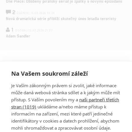
One Piece: Oblíbený pirátský seriál je zpátky s novými epizodami
2
ČLÁNEK | 15.03.2026 13:24
Nová dramatická série přiblíží skutečný únos letadla teroristy
1
OSOBA | 15.02.2026 21:37
Adam Sandler
Na Vašem soukromí záleží
Je Vaším zákonným právem si zvolit, jaké informace
může daná webová stránka sdílet a k jakým může mít
přístup. S Vaším povolením my a
naši partneři třetích
stran (1019)
ukládáme a/nebo máme přístup k
informacím na zařízení, mezi které patří jedinečné
DISKUZE
PŘIHLÁSIT
identifikátory v cookies a datech prohlížení, abychom
REGISTROVAT
mohli shromažďovat a zpracovávat osobní údaje.