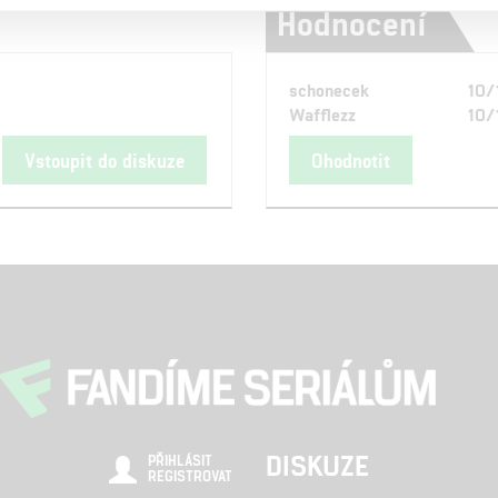
Hodnocení
schonecek
10/
Wafflezz
10/
Vstoupit do diskuze
Ohodnotit
DISKUZE
PŘIHLÁSIT
REGISTROVAT