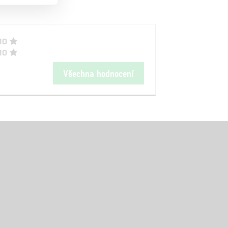
10
10
Všechna hodnocení