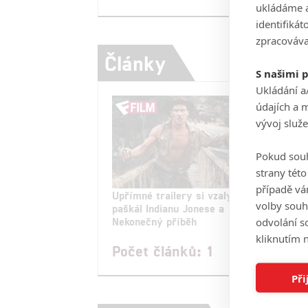
ukládáme a
identifiká
zpracováva
Články
S našimi 
Ukládání a
údajích a 
vývoj služ
Pokud souh
strany tét
případě vá
Upřímné trailery si vzaly na
volby souh
paškál Indianu Jonese a
Nekonečný příběh
odvolání s
kliknutím n
Počet článků: 1
Při