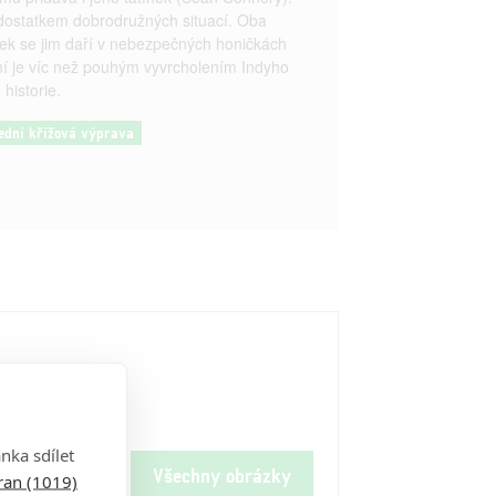
nedostatkem dobrodružných situací. Oba
ásek se jim daří v nebezpečných honičkách
ání je víc než pouhým vyvrcholením Indyho
historie.
lední křížová výprava
nka sdílet
Všechny obrázky
tran (1019)