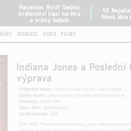
Recenze: Rytíř Sedmi
10 Nejoče
království hází na Hru
filmů léta
o trůny bobek
TRŮNY
DISKUZE
VIDEA
FILMY
Indiana Jones a Poslední 
výprava
Originální název:
Indiana Jones and the Last Crusade
Český název:
Indiana Jones a Poslední křížová výprava
Premiéra:
24.05.1989
Žánr:
Akční
,
Dobrodružný
Země původu:
USA
Rok 1938, Priceton/Venice the Holy Land. Indiana Jones si 
klobouk, jenomže tentokrát se k němu v tomto napínavém fil