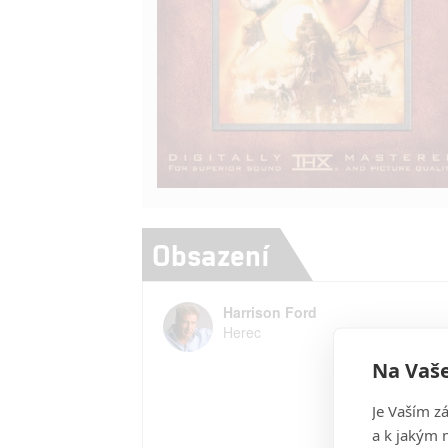
Obsazení
Harrison Ford
Herec
Na Vaše
Je Vaším z
a k jakým 