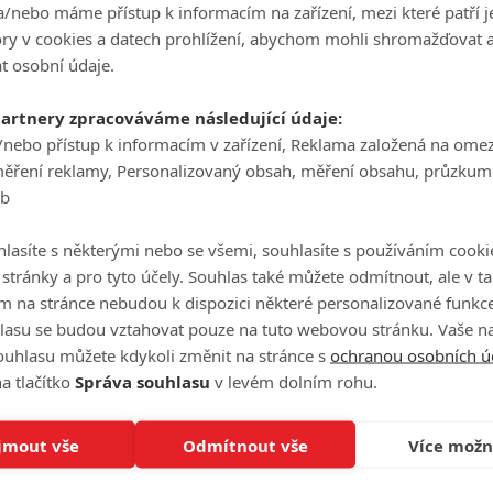
/nebo máme přístup k informacím na zařízení, mezi které patří 
tory v cookies a datech prohlížení, abychom mohli shromažďovat 
t osobní údaje.
Videa
partnery zpracováváme následující údaje:
/nebo přístup k informacím v zařízení, Reklama založená na ome
měření reklamy, Personalizovaný obsah, měření obsahu, průzkum
Počet videií: 0
eb
lasíte s některými nebo se všemi, souhlasíte s používáním cooki
o stránky a pro tyto účely. Souhlas také můžete odmítnout, ale v 
m na stránce nebudou k dispozici některé personalizované funkce
lasu se budou vztahovat pouze na tuto webovou stránku. Vaše na
ouhlasu můžete kdykoli změnit na stránce s
ochranou osobních ú
a tlačítko
Správa souhlasu
v levém dolním rohu.
jmout vše
Odmítnout vše
Více možn