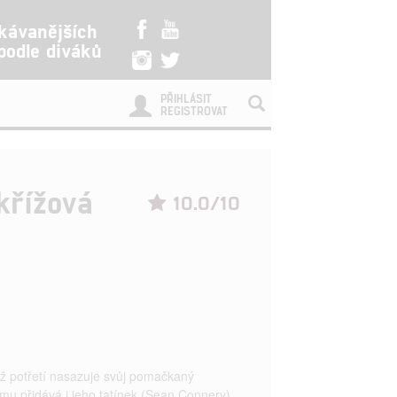
kávanějších
 podle diváků
PŘIHLÁSIT
REGISTROVAT
křížová
10.0/10
už potřetí nasazuje svůj pomačkaný
mu přidává i jeho tatínek (Sean Connery).