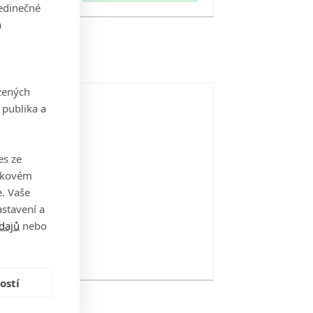
jedinečné
a
zených
 publika a
es ze
takovém
. Vaše
stavení a
dajů
nebo
ostí