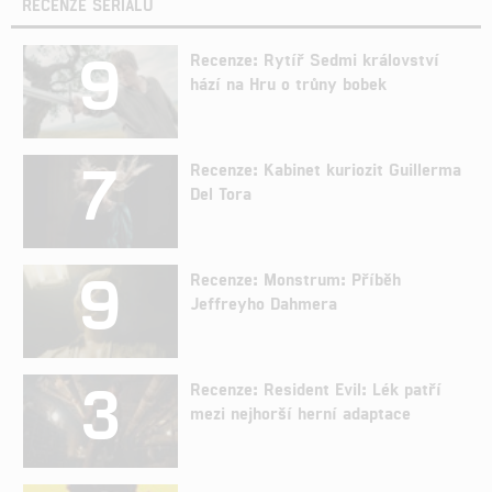
RECENZE SERIÁLŮ
9
Recenze: Rytíř Sedmi království
hází na Hru o trůny bobek
7
Recenze: Kabinet kuriozit Guillerma
Del Tora
9
Recenze: Monstrum: Příběh
Jeffreyho Dahmera
3
Recenze: Resident Evil: Lék patří
mezi nejhorší herní adaptace