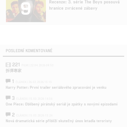
9
Recenze: 3. série The Boys posouvá
hranice zvrácené zábavy
POSLEDNÍ KOMENTOVANÉ
221
FILM | 22.04.2026 08:53
拆彈專家
1
ČLÁNEK | 26.03.2026 15:15
Harry Potter: První trailer seriálového zpracování je venku
3
ČLÁNEK | 15.03.2026 14:56
One Piece: Oblíbený pirátský seriál je zpátky s novými epizodami
2
ČLÁNEK | 15.03.2026 13:24
Nová dramatická série přiblíží skutečný únos letadla teroristy