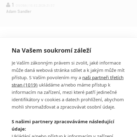
1
OSOBA | 15.02.2026 21:37
Adam Sandler
Na Vašem soukromí záleží
Je Vaším zákonným právem si zvolit, jaké informace
může daná webová stránka sdílet a k jakým může mít
přístup. S Vaším povolením my a
naši partneři třetích
stran (1019)
ukládáme a/nebo máme přístup k
informacím na zařízení, mezi které patří jedinečné
DISKUZE
PŘIHLÁSIT
identifikátory v cookies a datech prohlížení, abychom
REGISTROVAT
mohli shromažďovat a zpracovávat osobní údaje.
Šéfredaktorkou webu je
Petr Slavík
, e-mail
serialy@fandimefilmu.cz
S našimi partnery zpracováváme následující
údaje:
Máte-li zájem o inzerci na našem webu napište nám na e-mail
Ukládání a/nebo přístup k informacím v zařízení,
studio@koncal.com