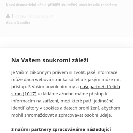
Nová dramatická série přiblíží skutečný únos letadla teroristy
1
OSOBA | 15.02.2026 21:37
Adam Sandler
Na Vašem soukromí záleží
Je Vaším zákonným právem si zvolit, jaké informace
může daná webová stránka sdílet a k jakým může mít
přístup. S Vaším povolením my a
naši partneři třetích
stran (1017)
ukládáme a/nebo máme přístup k
informacím na zařízení, mezi které patří jedinečné
DISKUZE
PŘIHLÁSIT
identifikátory v cookies a datech prohlížení, abychom
REGISTROVAT
mohli shromažďovat a zpracovávat osobní údaje.
Šéfredaktorkou webu je
Petr Slavík
, e-mail
serialy@fandimefilmu.cz
S našimi partnery zpracováváme následující