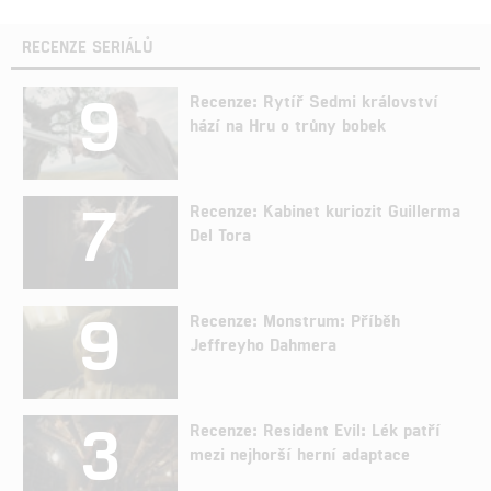
RECENZE SERIÁLŮ
9
Recenze: Rytíř Sedmi království
hází na Hru o trůny bobek
7
Recenze: Kabinet kuriozit Guillerma
Del Tora
9
Recenze: Monstrum: Příběh
Jeffreyho Dahmera
3
Recenze: Resident Evil: Lék patří
mezi nejhorší herní adaptace