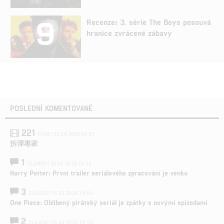
9
Recenze: 3. série The Boys posouvá
hranice zvrácené zábavy
POSLEDNÍ KOMENTOVANÉ
221
FILM | 22.04.2026 08:53
拆彈專家
1
ČLÁNEK | 26.03.2026 15:15
Harry Potter: První trailer seriálového zpracování je venku
3
ČLÁNEK | 15.03.2026 14:56
One Piece: Oblíbený pirátský seriál je zpátky s novými epizodami
2
ČLÁNEK | 15.03.2026 13:24