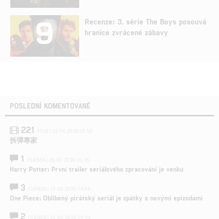
9
Recenze: 3. série The Boys posouvá
hranice zvrácené zábavy
POSLEDNÍ KOMENTOVANÉ
221
FILM | 22.04.2026 08:53
拆彈專家
1
ČLÁNEK | 26.03.2026 15:15
Harry Potter: První trailer seriálového zpracování je venku
3
ČLÁNEK | 15.03.2026 14:56
One Piece: Oblíbený pirátský seriál je zpátky s novými epizodami
2
ČLÁNEK | 15.03.2026 13:24