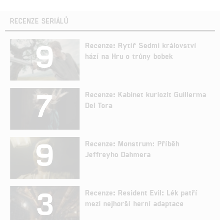
RECENZE SERIÁLŮ
9
Recenze: Rytíř Sedmi království
hází na Hru o trůny bobek
7
Recenze: Kabinet kuriozit Guillerma
Del Tora
9
Recenze: Monstrum: Příběh
Jeffreyho Dahmera
3
Recenze: Resident Evil: Lék patří
mezi nejhorší herní adaptace