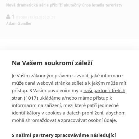
Nová dramatická série přiblíží skutečný únos letadla teroristy
1
OSOBA | 15.02.2026 21:37
Adam Sandler
Na Vašem soukromí záleží
Je Vaším zákonným právem si zvolit, jaké informace
může daná webová stránka sdílet a k jakým může mít
přístup. S Vaším povolením my a
naši partneři třetích
stran (1017)
ukládáme a/nebo máme přístup k
informacím na zařízení, mezi které patří jedinečné
DISKUZE
PŘIHLÁSIT
identifikátory v cookies a datech prohlížení, abychom
REGISTROVAT
mohli shromažďovat a zpracovávat osobní údaje.
Šéfredaktorkou webu je
Petr Slavík
, e-mail
serialy@fandimefilmu.cz
S našimi partnery zpracováváme následující