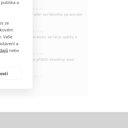
 publika a
1
ČLÁNEK | 26.03.2026 15:15
rry Potter: První trailer seriálového zpracování
 venku
es ze
takovém
3
ČLÁNEK | 15.03.2026 14:56
. Vaše
e Piece: Oblíbený pirátský seriál je zpátky s
ovými epizodami
stavení a
dajů
nebo
2
ČLÁNEK | 15.03.2026 13:24
vá dramatická série přiblíží skutečný únos
tadla teroristy
ostí
1
OSOBA | 15.02.2026 21:37
dam Sandler