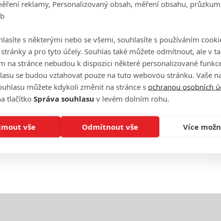
měření reklamy, Personalizovaný obsah, měření obsahu, průzkum
eb
Ha
je
lasíte s některými nebo se všemi, souhlasíte s používáním cooki
o stránky a pro tyto účely. Souhlas také můžete odmítnout, ale v 
m na stránce nebudou k dispozici některé personalizované funkce
On
eFilmu.cz
n
lasu se budou vztahovat pouze na tuto webovou stránku. Vaše na
ouhlasu můžete kdykoli změnit na stránce s
ochranou osobních ú
a tlačítko
Správa souhlasu
v levém dolním rohu.
No
le
jmout vše
Odmítnout vše
Více možn
A