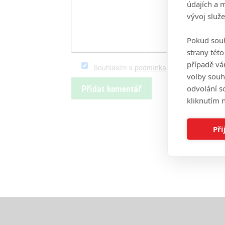
údajích a 
vývoj služ
Pokud souh
strany tét
případě vá
Souhlasím s
podmínkami
serveru Fandim
volby souh
odvolání s
kliknutím n
Při