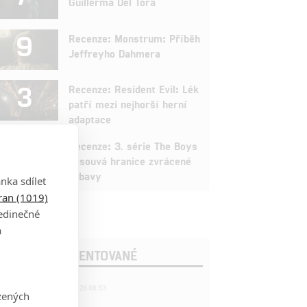
Guillerma Del Tora
9
Recenze: Monstrum: Příběh
Jeffreyho Dahmera
3
Recenze: Resident Evil: Lék
patří mezi nejhorší herní
adaptace
9
Recenze: 3. série The Boys
posouvá hranice zvrácené
zábavy
nka sdílet
tran (1019)
jedinečné
a
OSLEDNÍ KOMENTOVANÉ
221
FILM | 22.04.2026 08:53
zených
拆彈專家