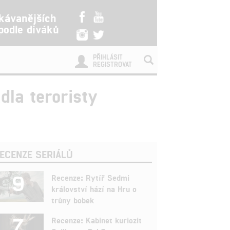
kávanějších
 podle diváků
PŘIHLÁSIT
REGISTROVAT
dla teroristy
ECENZE SERIÁLŮ
9
Recenze: Rytíř Sedmi
království hází na Hru o
trůny bobek
7
Recenze: Kabinet kuriozit