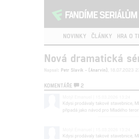
NOVINKY
ČLÁNKY
HRA O 
Nová dramatická séri
Napsal:
Petr Slavík - (Anarvin)
, 18.07.2023 2
KOMENTÁŘE
2
Motýl Emanuel | 15.03.2026 13:24
Kdysi prodávaly takové stavebnice, Ml
připadá jako návod pro Mladého terori
Motýl Emanuel | 15.03.2026 13:24
Kdysi prodávaly takové stavebnice, Ml