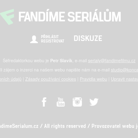
DISKUZE
PŘIHLÁSIT
REGISTROVAT
Šéfredaktorkou webu je
Petr Slavík
, e-mail
serialy@fandimefilmu.cz
li zájem o inzerci na našem webu napište nám na e-mail
studio@konca
ních údajů
|
Zásady používání cookies
|
Pravidla webu
|
Upravit nasta
meSerialum.cz / All rights reserved / Provozovatel webu je 