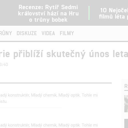
Recenze: Rytíř Sedmi
10 Nejoče
království hází na Hru
filmů léta
o trůny bobek
TRŮNY
DISKUZE
VIDEA
FILMY
e přiblíží skutečný únos leta
3:40
R
adý konstruktér, Mladý chemik, Mladý optik. Tohle mi
stu.
adý konstruktér, Mladý chemik, Mladý optik. Tohle mi