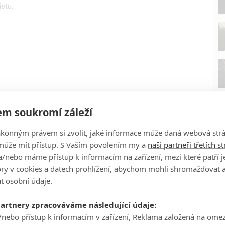
stu.
m soukromí záleží
ákonným právem si zvolit, jaké informace může daná webová strá
může mít přístup. S Vaším povolením my a
naši partneři třetích s
/nebo máme přístup k informacím na zařízení, mezi které patří 
tory v cookies a datech prohlížení, abychom mohli shromažďovat 
t osobní údaje.
P
partnery zpracováváme následující údaje:
/nebo přístup k informacím v zařízení, Reklama založená na ome