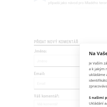
připadá jako návod pro Mladého terori
PŘIDAT NOVÝ KOMENTÁŘ
Jméno:
Na Vaše
Je Vaším z
a k jakým 
Email:
ukládáme a
identifiká
zpracováva
Váš komentář:
S našimi 
Ukládání a