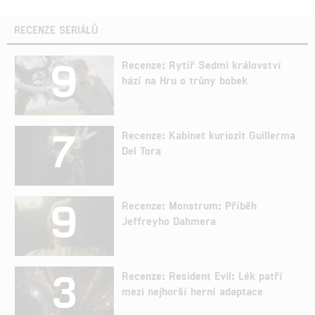
RECENZE SERIÁLŮ
9
Recenze: Rytíř Sedmi království
hází na Hru o trůny bobek
7
Recenze: Kabinet kuriozit Guillerma
Del Tora
9
Recenze: Monstrum: Příběh
Jeffreyho Dahmera
3
Recenze: Resident Evil: Lék patří
mezi nejhorší herní adaptace