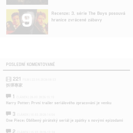
9
Recenze: 3. série The Boys posouvá
hranice zvrácené zábavy
POSLEDNÍ KOMENTOVANÉ
221
FILM | 22.04.2026 08:53
拆彈專家
1
ČLÁNEK | 26.03.2026 15:15
Harry Potter: První trailer seriálového zpracování je venku
3
ČLÁNEK | 15.03.2026 14:56
One Piece: Oblíbený pirátský seriál je zpátky s novými epizodami
2
ČLÁNEK | 15.03.2026 13:24