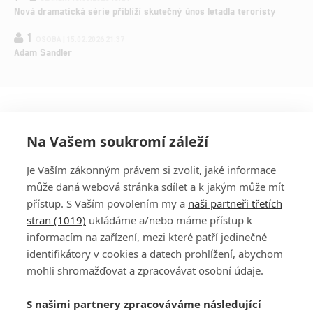
Nová dramatická série přiblíží skutečný únos letadla teroristy
1
OSOBA | 15.02.2026 21:37
Adam Sandler
Na Vašem soukromí záleží
Je Vaším zákonným právem si zvolit, jaké informace
může daná webová stránka sdílet a k jakým může mít
přístup. S Vaším povolením my a
naši partneři třetích
stran (1019)
ukládáme a/nebo máme přístup k
informacím na zařízení, mezi které patří jedinečné
DISKUZE
PŘIHLÁSIT
identifikátory v cookies a datech prohlížení, abychom
REGISTROVAT
mohli shromažďovat a zpracovávat osobní údaje.
Šéfredaktorkou webu je
Petr Slavík
, e-mail
serialy@fandimefilmu.cz
S našimi partnery zpracováváme následující