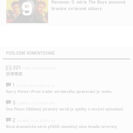
9
Recenze: 3. série The Boys posouvá
hranice zvrácené zábavy
POSLEDNÍ KOMENTOVANÉ
221
FILM | 22.04.2026 08:53
拆彈專家
1
ČLÁNEK | 26.03.2026 15:15
Harry Potter: První trailer seriálového zpracování je venku
3
ČLÁNEK | 15.03.2026 14:56
One Piece: Oblíbený pirátský seriál je zpátky s novými epizodami
2
ČLÁNEK | 15.03.2026 13:24
Nová dramatická série přiblíží skutečný únos letadla teroristy