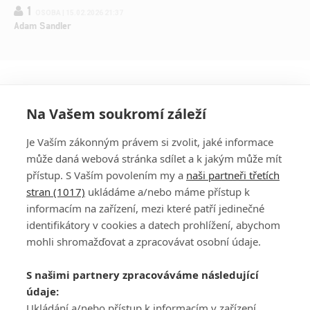
1
OSOBA | 15.02.2026 21:37
Adam Sandler
Na Vašem soukromí záleží
Je Vaším zákonným právem si zvolit, jaké informace
může daná webová stránka sdílet a k jakým může mít
přístup. S Vaším povolením my a
naši partneři třetích
stran (1017)
ukládáme a/nebo máme přístup k
informacím na zařízení, mezi které patří jedinečné
DISKUZE
PŘIHLÁSIT
identifikátory v cookies a datech prohlížení, abychom
REGISTROVAT
mohli shromažďovat a zpracovávat osobní údaje.
Šéfredaktorkou webu je
Petr Slavík
, e-mail
serialy@fandimefilmu.cz
S našimi partnery zpracováváme následující
údaje:
Máte-li zájem o inzerci na našem webu napište nám na e-mail
Ukládání a/nebo přístup k informacím v zařízení,
studio@koncal.com