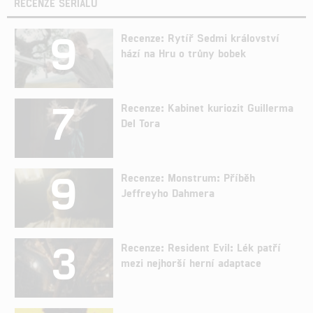
RECENZE SERIÁLŮ
9
Recenze: Rytíř Sedmi království
hází na Hru o trůny bobek
7
Recenze: Kabinet kuriozit Guillerma
Del Tora
9
Recenze: Monstrum: Příběh
Jeffreyho Dahmera
3
Recenze: Resident Evil: Lék patří
mezi nejhorší herní adaptace