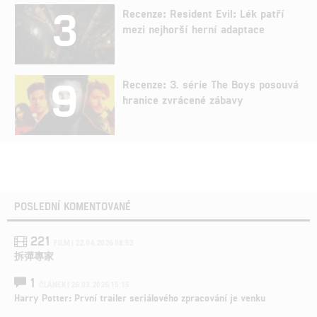
3
Recenze: Resident Evil: Lék patří
mezi nejhorší herní adaptace
9
Recenze: 3. série The Boys posouvá
hranice zvrácené zábavy
POSLEDNÍ KOMENTOVANÉ
221
FILM | 22.04.2026 08:53
拆彈專家
1
ČLÁNEK | 26.03.2026 15:15
Harry Potter: První trailer seriálového zpracování je venku