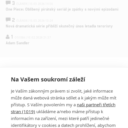
3
ČLÁNEK | 15.03.2026 14:56
One Piece: Oblíbený pirátský seriál je zpátky s novými epizodami
2
ČLÁNEK | 15.03.2026 13:24
Nová dramatická série přiblíží skutečný únos letadla teroristy
1
OSOBA | 15.02.2026 21:37
Adam Sandler
Na Vašem soukromí záleží
Je Vaším zákonným právem si zvolit, jaké informace
může daná webová stránka sdílet a k jakým může mít
přístup. S Vaším povolením my a
naši partneři třetích
stran (1019)
ukládáme a/nebo máme přístup k
informacím na zařízení, mezi které patří jedinečné
DISKUZE
PŘIHLÁSIT
identifikátory v cookies a datech prohlížení, abychom
REGISTROVAT