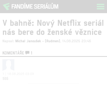
Tog
navi
V bahně: Nový Netflix seriál
nás bere do ženské věznice
Napsal:
Michal Janoušek - (Rudmen)
, 14.08.2025 23:46
KOMENTÁŘE
1
1 | 18.08.2025 03:09
555