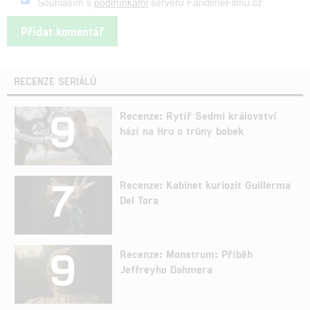
Souhlasím s
podmínkami
serveru FandimeFilmu.cz
RECENZE SERIÁLŮ
9
Recenze: Rytíř Sedmi království
hází na Hru o trůny bobek
7
Recenze: Kabinet kuriozit Guillerma
Del Tora
9
Recenze: Monstrum: Příběh
Jeffreyho Dahmera