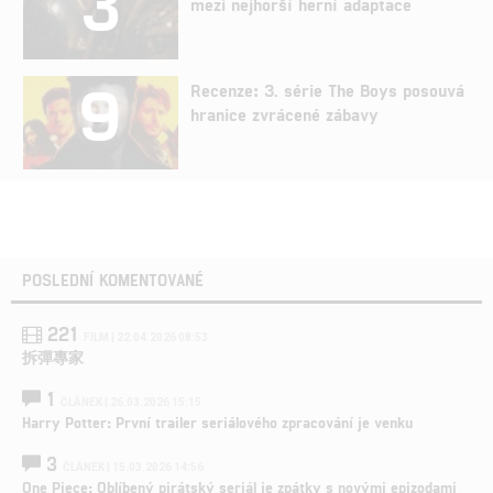
3
mezi nejhorší herní adaptace
9
Recenze: 3. série The Boys posouvá
hranice zvrácené zábavy
POSLEDNÍ KOMENTOVANÉ
221
FILM | 22.04.2026 08:53
拆彈專家
1
ČLÁNEK | 26.03.2026 15:15
Harry Potter: První trailer seriálového zpracování je venku
3
ČLÁNEK | 15.03.2026 14:56
One Piece: Oblíbený pirátský seriál je zpátky s novými epizodami