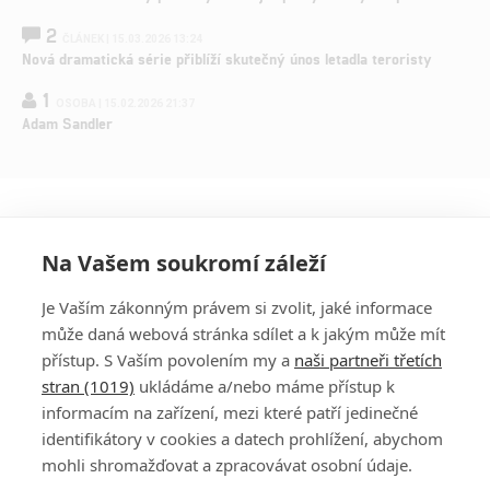
2
ČLÁNEK | 15.03.2026 13:24
Nová dramatická série přiblíží skutečný únos letadla teroristy
1
OSOBA | 15.02.2026 21:37
Adam Sandler
Na Vašem soukromí záleží
Je Vaším zákonným právem si zvolit, jaké informace
může daná webová stránka sdílet a k jakým může mít
přístup. S Vaším povolením my a
naši partneři třetích
stran (1019)
ukládáme a/nebo máme přístup k
informacím na zařízení, mezi které patří jedinečné
DISKUZE
PŘIHLÁSIT
identifikátory v cookies a datech prohlížení, abychom
REGISTROVAT
mohli shromažďovat a zpracovávat osobní údaje.