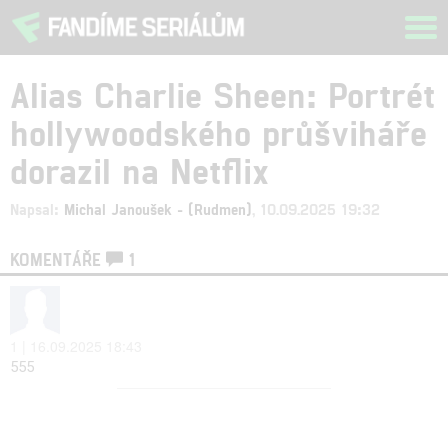
Tog
navi
Alias Charlie Sheen: Portrét
hollywoodského průšviháře
dorazil na Netflix
Napsal:
Michal Janoušek - (Rudmen)
, 10.09.2025 19:32
KOMENTÁŘE
1
1 | 16.09.2025 18:43
555