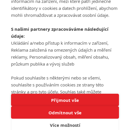
informacím na zařízení, mezi které patří jedinečné
DISKUZE
PŘIHLÁSIT
identifikátory v cookies a datech prohlížení, abychom
REGISTROVAT
mohli shromažďovat a zpracovávat osobní údaje.
Šéfredaktorkou webu je
Petr Slavík
, e-mail
serialy@fandimefilmu.cz
S našimi partnery zpracováváme následující
údaje:
Máte-li zájem o inzerci na našem webu napište nám na e-mail
Ukládání a/nebo přístup k informacím v zařízení,
studio@koncal.com
Reklama založená na omezených údajích a měření
Ochrana osobních údajů
|
Zásady používání cookies
|
Pravidla webu
|
reklamy, Personalizovaný obsah, měření obsahu,
Upravit nastavení soukromí
průzkum publika a vývoj služeb
Pokud souhlasíte s některými nebo se všemi,
souhlasíte s používáním cookies ze strany této
stránky a pro tyto účely. Souhlas také můžete
Tato stránka používá soubory cookies.
odmítnout, ale v takovém případě vám na stránce
Přijmout vše
© 2016 – 2026 FandimeSerialum.cz / All rights reserved /
Více informací
nebudou k dispozici některé personalizované funkce.
Provozovatel webu je Koncal studio s.r.o.
Odmítnout vše
Vaše volby souhlasu se budou vztahovat pouze na
Rozumím
tuto webovou stránku. Vaše nastavení a odvolání
Více možností
souhlasu můžete kdykoli změnit na stránce s
Koncal studio s.r.o., IČO: 03604071, Lýskova 2073/57, Stodůlky, 155