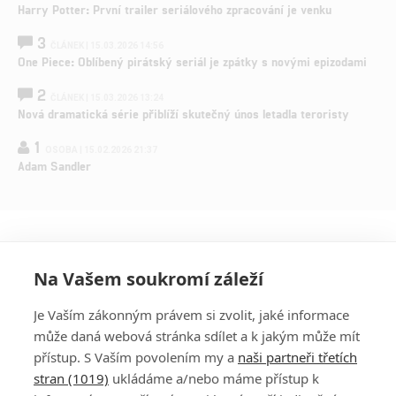
Harry Potter: První trailer seriálového zpracování je venku
3
ČLÁNEK | 15.03.2026 14:56
One Piece: Oblíbený pirátský seriál je zpátky s novými epizodami
2
ČLÁNEK | 15.03.2026 13:24
Nová dramatická série přiblíží skutečný únos letadla teroristy
1
OSOBA | 15.02.2026 21:37
Adam Sandler
Na Vašem soukromí záleží
Je Vaším zákonným právem si zvolit, jaké informace
může daná webová stránka sdílet a k jakým může mít
přístup. S Vaším povolením my a
naši partneři třetích
stran (1019)
ukládáme a/nebo máme přístup k