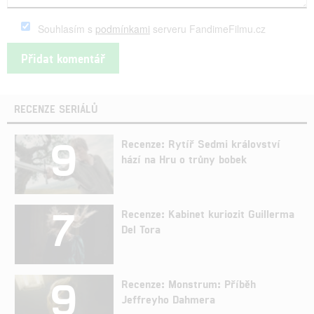
Souhlasím s
podmínkami
serveru FandimeFilmu.cz
RECENZE SERIÁLŮ
9
Recenze: Rytíř Sedmi království
hází na Hru o trůny bobek
7
Recenze: Kabinet kuriozit Guillerma
Del Tora
9
Recenze: Monstrum: Příběh
Jeffreyho Dahmera