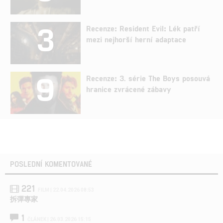
3
Recenze: Resident Evil: Lék patří
mezi nejhorší herní adaptace
9
Recenze: 3. série The Boys posouvá
hranice zvrácené zábavy
POSLEDNÍ KOMENTOVANÉ
221
FILM | 22.04.2026 08:53
拆彈專家
1
ČLÁNEK | 26.03.2026 15:15