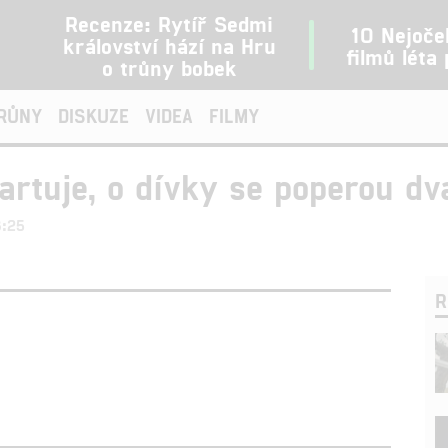
Recenze: Rytíř Sedmi
10 Nejoče
království hází na Hru
filmů léta
o trůny bobek
TRŮNY
DISKUZE
VIDEA
FILMY
artuje, o dívky se poperou dv
8:25
R