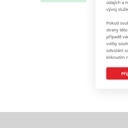
údajích a 
vývoj služ
Pokud souh
strany tét
případě vá
volby souh
odvolání s
kliknutím n
Při