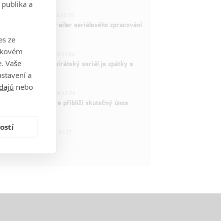
 publika a
1
ČLÁNEK | 26.03.2026 15:15
rry Potter: První trailer seriálového zpracování
 venku
es ze
takovém
3
ČLÁNEK | 15.03.2026 14:56
. Vaše
e Piece: Oblíbený pirátský seriál je zpátky s
ovými epizodami
stavení a
dajů
nebo
2
ČLÁNEK | 15.03.2026 13:24
vá dramatická série přiblíží skutečný únos
tadla teroristy
ostí
1
OSOBA | 15.02.2026 21:37
dam Sandler