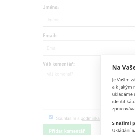
Jméno:
Email:
Váš komentář:
Na Vaše
Je Vaším z
a k jakým 
ukládáme a
identifiká
zpracováva
Souhlasím s
podmínkami
serveru Fandim
S našimi 
Ukládání a