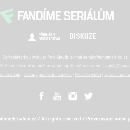
DISKUZE
PŘIHLÁSIT
REGISTROVAT
Šéfredaktorkou webu je
Petr Slavík
, e-mail
serialy@fandimefilmu.cz
li zájem o inzerci na našem webu napište nám na e-mail
studio@konca
ních údajů
|
Zásady používání cookies
|
Pravidla webu
|
Upravit nasta
meSerialum.cz / All rights reserved / Provozovatel webu je 