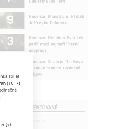
Guillerma Del Tora
9
Recenze: Monstrum: Příběh
Jeffreyho Dahmera
3
Recenze: Resident Evil: Lék
patří mezi nejhorší herní
adaptace
9
Recenze: 3. série The Boys
posouvá hranice zvrácené
zábavy
nka sdílet
tran (1017)
jedinečné
a
OSLEDNÍ KOMENTOVANÉ
221
FILM | 22.04.2026 08:53
zených
拆彈專家