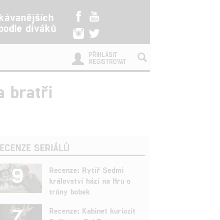
kávanějších
 podle diváků
PŘIHLÁSIT
REGISTROVAT
a bratři
ECENZE SERIÁLŮ
9
Recenze: Rytíř Sedmi
království hází na Hru o
trůny bobek
7
Recenze: Kabinet kuriozit