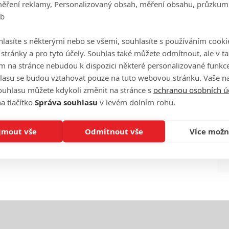
měření reklamy, Personalizovaný obsah, měření obsahu, průzkum
eb
Ha
je
lasíte s některými nebo se všemi, souhlasíte s používáním cooki
o stránky a pro tyto účely. Souhlas také můžete odmítnout, ale v 
m na stránce nebudou k dispozici některé personalizované funkce
On
n
lasu se budou vztahovat pouze na tuto webovou stránku. Vaše na
ouhlasu můžete kdykoli změnit na stránce s
ochranou osobních ú
a tlačítko
Správa souhlasu
v levém dolním rohu.
No
le
jmout vše
Odmítnout vše
Více možn
A