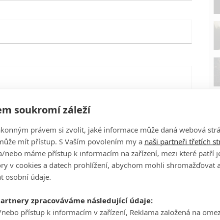
m soukromí záleží
ákonným právem si zvolit, jaké informace může daná webová strá
může mít přístup. S Vaším povolením my a
naši partneři třetích s
/nebo máme přístup k informacím na zařízení, mezi které patří 
tory v cookies a datech prohlížení, abychom mohli shromažďovat 
t osobní údaje.
P
eFilmu.cz
partnery zpracováváme následující údaje:
/nebo přístup k informacím v zařízení, Reklama založená na ome