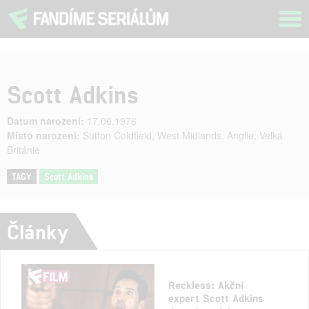
Tog
navi
Scott Adkins
Datum narození:
17.06.1976
Místo narození:
Sutton Coldfield, West Midlands, Anglie, Velká
Británie
TAGY
Scott Adkins
Články
Reckless: Akční
expert Scott Adkins