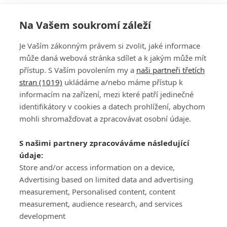
Na Vašem soukromí záleží
Je Vaším zákonným právem si zvolit, jaké informace
může daná webová stránka sdílet a k jakým může mít
přístup. S Vaším povolením my a
naši partneři třetích
stran (1019)
ukládáme a/nebo máme přístup k
informacím na zařízení, mezi které patří jedinečné
DISKUZE
PŘIHLÁSIT
identifikátory v cookies a datech prohlížení, abychom
REGISTROVAT
mohli shromažďovat a zpracovávat osobní údaje.
Šéfredaktorkou webu je
Petr Slavík
, e-mail
serialy@fandimefilmu.cz
S našimi partnery zpracováváme následující
údaje:
Máte-li zájem o inzerci na našem webu napište nám na e-mail
studio@koncal.com
Store and/or access information on a device,
Advertising based on limited data and advertising
Ochrana osobních údajů
|
Zásady používání cookies
|
Pravidla webu
|
measurement, Personalised content, content
Upravit nastavení soukromí
measurement, audience research, and services
development