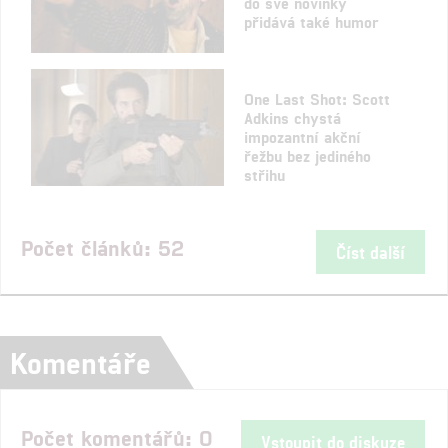
do své novinky
přidává také humor
One Last Shot: Scott
Adkins chystá
impozantní akční
řežbu bez jediného
střihu
Počet článků: 52
Číst další
Komentáře
Počet komentářů: 0
Vstoupit do diskuze