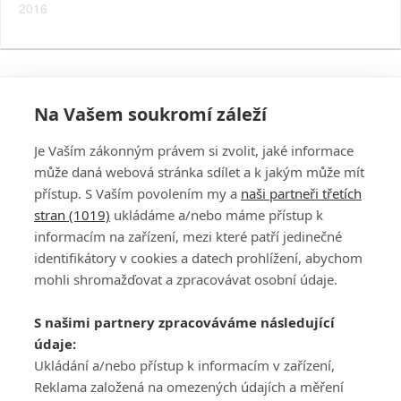
2016
Na Vašem soukromí záleží
Je Vaším zákonným právem si zvolit, jaké informace
může daná webová stránka sdílet a k jakým může mít
přístup. S Vaším povolením my a
naši partneři třetích
stran (1019)
ukládáme a/nebo máme přístup k
informacím na zařízení, mezi které patří jedinečné
DISKUZE
PŘIHLÁSIT
identifikátory v cookies a datech prohlížení, abychom
REGISTROVAT
mohli shromažďovat a zpracovávat osobní údaje.
Šéfredaktorkou webu je
Petr Slavík
, e-mail
serialy@fandimefilmu.cz
S našimi partnery zpracováváme následující
údaje:
Máte-li zájem o inzerci na našem webu napište nám na e-mail
Ukládání a/nebo přístup k informacím v zařízení,
studio@koncal.com
Reklama založená na omezených údajích a měření
Ochrana osobních údajů
|
Zásady používání cookies
|
Pravidla webu
|