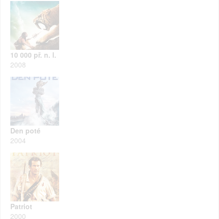
10 000 př. n. l.
2008
Den poté
2004
Patriot
2000