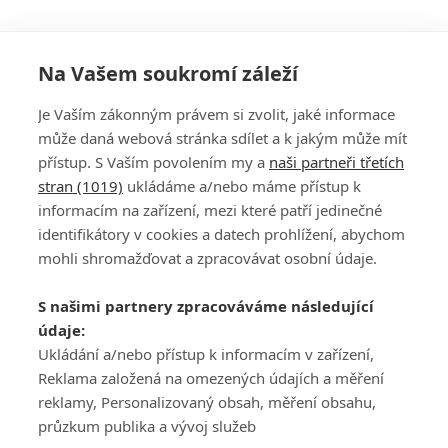
Na Vašem soukromí záleží
Je Vaším zákonným právem si zvolit, jaké informace
může daná webová stránka sdílet a k jakým může mít
přístup. S Vaším povolením my a
naši partneři třetích
stran (1019)
ukládáme a/nebo máme přístup k
informacím na zařízení, mezi které patří jedinečné
DISKUZE
PŘIHLÁSIT
identifikátory v cookies a datech prohlížení, abychom
REGISTROVAT
mohli shromažďovat a zpracovávat osobní údaje.
Šéfredaktorkou webu je
Petr Slavík
, e-mail
serialy@fandimefilmu.cz
S našimi partnery zpracováváme následující
údaje:
Máte-li zájem o inzerci na našem webu napište nám na e-mail
studio@koncal.com
Ukládání a/nebo přístup k informacím v zařízení,
Reklama založená na omezených údajích a měření
Ochrana osobních údajů
|
Zásady používání cookies
|
Pravidla webu
|
reklamy, Personalizovaný obsah, měření obsahu,
Upravit nastavení soukromí
průzkum publika a vývoj služeb