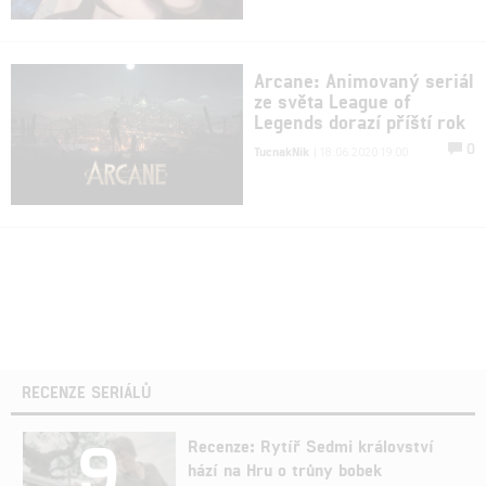
Arcane: Animovaný seriál
ze světa League of
Legends dorazí příští rok
0
TucnakNik
| 18.06.2020 19:00
RECENZE SERIÁLŮ
9
Recenze: Rytíř Sedmi království
hází na Hru o trůny bobek