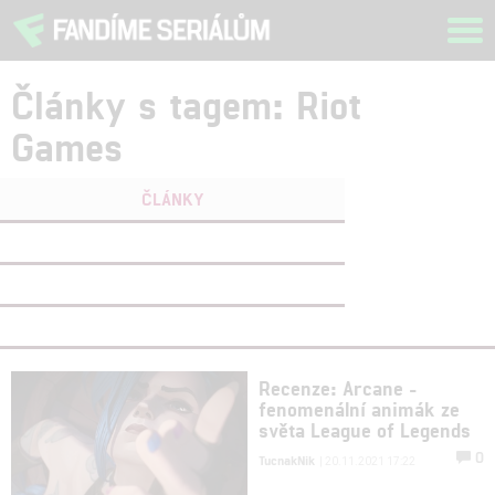
Tog
navi
Články s tagem: Riot
Games
ČLÁNKY
FILMY
(0)
OSOBY
(0)
VIDEA
(0)
Recenze: Arcane -
fenomenální animák ze
světa League of Legends
0
TucnakNik
| 20.11.2021 17:22