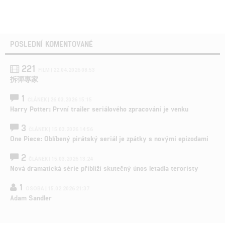
POSLEDNÍ KOMENTOVANÉ
221
FILM | 22.04.2026 08:53
拆彈專家
1
ČLÁNEK | 26.03.2026 15:15
Harry Potter: První trailer seriálového zpracování je venku
3
ČLÁNEK | 15.03.2026 14:56
One Piece: Oblíbený pirátský seriál je zpátky s novými epizodami
2
ČLÁNEK | 15.03.2026 13:24
Nová dramatická série přiblíží skutečný únos letadla teroristy
1
OSOBA | 15.02.2026 21:37
Adam Sandler