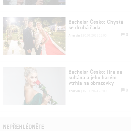
Bachelor Česko: Chystá
se druhá řada
0
Anarvin
| 20.01.2025 23:00
Bachelor Česko: Hra na
sultána a jeho harém
vtrhla na obrazovky
0
Anarvin
| 15.11.2024 23:00
NEPŘEHLÉDNĚTE