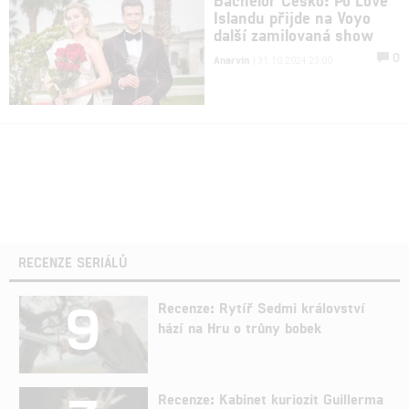
Islandu přijde na Voyo
další zamilovaná show
0
Anarvin
| 31.10.2024 23:00
RECENZE SERIÁLŮ
9
Recenze: Rytíř Sedmi království
hází na Hru o trůny bobek
Recenze: Kabinet kuriozit Guillerma