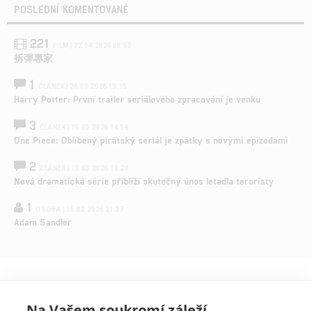
POSLEDNÍ KOMENTOVANÉ
221
FILM | 22.04.2026 08:53
拆彈專家
1
ČLÁNEK | 26.03.2026 15:15
Harry Potter: První trailer seriálového zpracování je venku
3
ČLÁNEK | 15.03.2026 14:56
One Piece: Oblíbený pirátský seriál je zpátky s novými epizodami
2
ČLÁNEK | 15.03.2026 13:24
Nová dramatická série přiblíží skutečný únos letadla teroristy
1
OSOBA | 15.02.2026 21:37
Adam Sandler
Na Vašem soukromí záleží