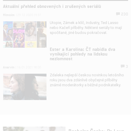
Aktuální přehled obnovených i zrušených seriálů
230
filmsim
| 29.12.2020 19:37
Utopie, Zámek a klíč, Industry, Ted Lasso
nebo Kačeří příběhy. Některé seriály to mají
spočítané, jiné budou pokračovat.
Ester a Karolína: ČT nabídla dva
vynikající pohledy na lidskou
nezlomnost
3
Anarvin
| 16.01.2021 18:00
Zdaleka nejlepší českou novinkou letošního
roku jsou dva zdánlivě obyčejné příběhy
známé moderátorky a běžné podnikatelky.
Bachelor Česko: Po Love