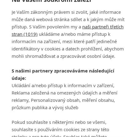
Je Vaším zákonným právem si zvolit, jaké informace
může daná webová stránka sdílet a k jakým může mít
přístup. S Vaším povolením my a
naši partneři třetích
stran (1019)
ukládáme a/nebo máme přístup k
informacím na zařízení, mezi které patří jedinečné
DISKUZE
PŘIHLÁSIT
identifikátory v cookies a datech prohlížení, abychom
REGISTROVAT
mohli shromažďovat a zpracovávat osobní údaje.
Šéfredaktorkou webu je
Petr Slavík
, e-mail
serialy@fandimefilmu.cz
S našimi partnery zpracováváme následující
údaje:
Máte-li zájem o inzerci na našem webu napište nám na e-mail
Ukládání a/nebo přístup k informacím v zařízení,
studio@koncal.com
Reklama založená na omezených údajích a měření
Ochrana osobních údajů
|
Zásady používání cookies
|
Pravidla webu
|
reklamy, Personalizovaný obsah, měření obsahu,
Upravit nastavení soukromí
průzkum publika a vývoj služeb
Pokud souhlasíte s některými nebo se všemi,
souhlasíte s používáním cookies ze strany této
stránky a pro tyto účely. Souhlas také můžete