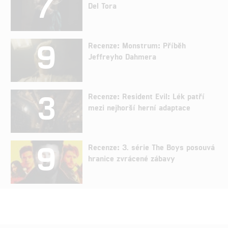
7
Del Tora
9
Recenze: Monstrum: Příběh
Jeffreyho Dahmera
3
Recenze: Resident Evil: Lék patří
mezi nejhorší herní adaptace
9
Recenze: 3. série The Boys posouvá
hranice zvrácené zábavy