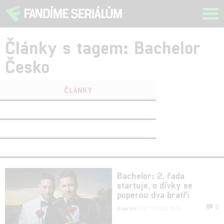
Tog
navi
Články s tagem: Bachelor
Česko
ČLÁNKY
FILMY
(0)
OSOBY
(0)
VIDEA
(0)
Bachelor: 2. řada
startuje, o dívky se
poperou dva bratři
0
Anarvin
| 18.11.2025 18:25