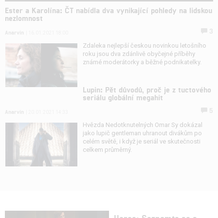
Ester a Karolína: ČT nabídla dva vynikající pohledy na lidskou
nezlomnost
3
Anarvin
| 16.01.2021 18:00
Zdaleka nejlepší českou novinkou letošního
roku jsou dva zdánlivě obyčejné příběhy
známé moderátorky a běžné podnikatelky.
Lupin: Pět důvodů, proč je z tuctového
seriálu globální megahit
5
Anarvin
| 20.01.2021 14:33
Hvězda Nedotknutelných Omar Sy dokázal
jako lupič gentleman uhranout divákům po
celém světě, i když je seriál ve skutečnosti
celkem průměrný.
Herec: Seznamte se s