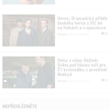
Herec: Dramatický příběh
českého herce z 50. let
na fotkách a v upoutávce
0
filmsim
| 08.10.2020 07:05
Stíny v mlze: Režisér
Světa pod hlavou točí pro
ČT kriminálku z prostředí
Beskyd
3
filmsim
| 21.06.2020 11:52
NEPŘEHLÉDNĚTE