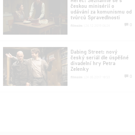
českou minisérií o
udávání za komunismu od
tvůrců Spravedlnosti
0
filmsim
| 26.12.2019 06:24
Dabing Street: nový
český seriál dle úspěšné
divadelní hry Petra
Zelenky
0
filmsim
| 24.05.2017 18:53