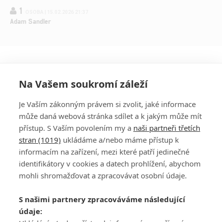
1
OSOBA | 15.02.2026 21:37
Adam Sandler
Na Vašem soukromí záleží
Je Vaším zákonným právem si zvolit, jaké informace
může daná webová stránka sdílet a k jakým může mít
přístup. S Vaším povolením my a
naši partneři třetích
stran (1019)
ukládáme a/nebo máme přístup k
informacím na zařízení, mezi které patří jedinečné
DISKUZE
PŘIHLÁSIT
identifikátory v cookies a datech prohlížení, abychom
REGISTROVAT
mohli shromažďovat a zpracovávat osobní údaje.
Šéfredaktorkou webu je
Petr Slavík
, e-mail
serialy@fandimefilmu.cz
S našimi partnery zpracováváme následující
údaje:
Máte-li zájem o inzerci na našem webu napište nám na e-mail