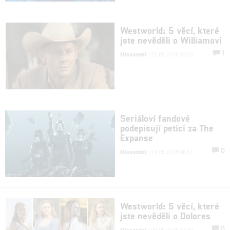
Westworld: 5 věcí, které
jste nevěděli o Williamovi
1
Missandei
| 22.05.2018 13:33
Seriáloví fandové
podepisují petici za The
Expanse
0
Missandei
| 19.05.2018 06:57
Westworld: 5 věcí, které
jste nevěděli o Dolores
0
Missandei