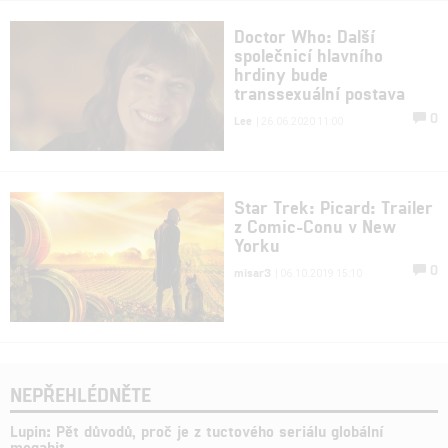
Doctor Who: Další
společnicí hlavního
hrdiny bude
transsexuální postava
0
Lee
| 26.06.2020 11:00
Star Trek: Picard: Trailer
z Comic-Conu v New
Yorku
0
misar3
| 06.10.2019 15:10
NEPŘEHLÉDNĚTE
Lupin: Pět důvodů, proč je z tuctového seriálu globální
megahit