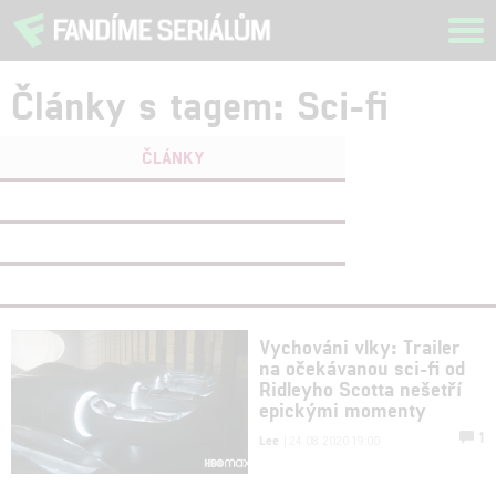
Tog
navi
Články s tagem: Sci-fi
ČLÁNKY
FILMY
(0)
OSOBY
(0)
VIDEA
(0)
Vychováni vlky: Trailer
na očekávanou sci-fi od
Ridleyho Scotta nešetří
epickými momenty
1
Lee
| 24.08.2020 19:00