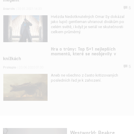
5
Anarvin
| 20.01.2021 14:33
Hvězda Nedotknutelných Omar Sy dokázal
jako lupič gentleman uhranout divákům po
celém světě, i když je seriál ve skutečnosti
celkem průměrný.
Hra o trůny: Top 5+1 nejlepších
momentů, které se neobjevily v
knížkách
5
Prokopio
| 20.06.2020 07:00
Aneb ne všechno z často kritizovaných
posledních řad je k zahození.
Westworld: Reakce