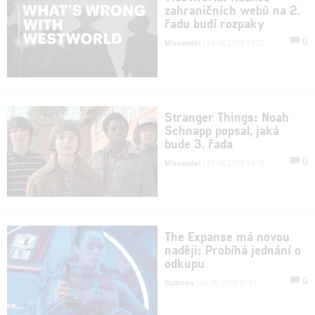
zahraničních webů na 2.
řadu budí rozpaky
0
Missandei
| 26.06.2018 13:22
Stranger Things: Noah
Schnapp popsal, jaká
bude 3. řada
0
Missandei
| 21.06.2018 10:19
The Expanse má novou
naději: Probíhá jednání o
odkupu
0
Rudmen
| 24.05.2018 05:31