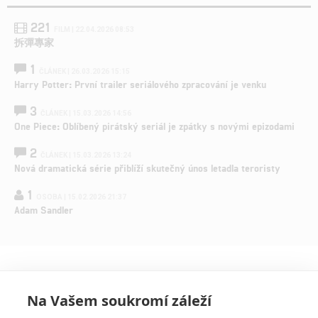
221
FILM | 22.04.2026 08:53
拆彈專家
1
ČLÁNEK | 26.03.2026 15:15
Harry Potter: První trailer seriálového zpracování je venku
3
ČLÁNEK | 15.03.2026 14:56
One Piece: Oblíbený pirátský seriál je zpátky s novými epizodami
2
ČLÁNEK | 15.03.2026 13:24
Nová dramatická série přiblíží skutečný únos letadla teroristy
1
OSOBA | 15.02.2026 21:37
Adam Sandler
Na Vašem soukromí záleží