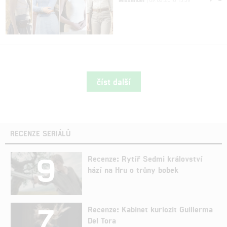
| 09.05.2018 13:39
číst další
RECENZE SERIÁLŮ
9
Recenze: Rytíř Sedmi království
hází na Hru o trůny bobek
7
Recenze: Kabinet kuriozit Guillerma
Del Tora