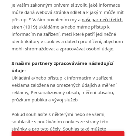
Je Vaším zákonným právem si zvolit, jaké informace
může daná webová stránka sdílet a k jakým může mít
přístup. S Vaším povolením my a
naši partneři třetích
stran (1019)
ukládáme a/nebo máme přístup k
informacím na zařízení, mezi které patří jedinečné
DISKUZE
PŘIHLÁSIT
identifikátory v cookies a datech prohlížení, abychom
REGISTROVAT
mohli shromažďovat a zpracovávat osobní údaje.
Šéfredaktorkou webu je
Petr Slavík
, e-mail
serialy@fandimefilmu.cz
S našimi partnery zpracováváme následující
údaje:
Máte-li zájem o inzerci na našem webu napište nám na e-mail
studio@koncal.com
Ukládání a/nebo přístup k informacím v zařízení,
Reklama založená na omezených údajích a měření
Ochrana osobních údajů
|
Zásady používání cookies
|
Pravidla webu
|
reklamy, Personalizovaný obsah, měření obsahu,
Upravit nastavení soukromí
průzkum publika a vývoj služeb
Pokud souhlasíte s některými nebo se všemi,
souhlasíte s používáním cookies ze strany této
stránky a pro tyto účely. Souhlas také můžete
Tato stránka používá soubory cookies.