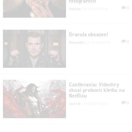
fotografiích
0
filmsim
| 06.07.2019 13:19
Dracula obsazen!
0
Missandei
| 01.12.2018 04:48
Castlevania: Videohry
zkusí prolomit kletbu na
Netflixu
0
Anarvin
| 10.02.2017 22:56