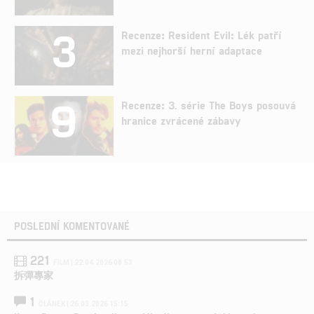
3
Recenze: Resident Evil: Lék patří
mezi nejhorší herní adaptace
9
Recenze: 3. série The Boys posouvá
hranice zvrácené zábavy
POSLEDNÍ KOMENTOVANÉ
221
FILM | 22.04.2026 08:53
拆彈專家
1
ČLÁNEK | 26.03.2026 15:15