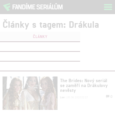
Tog
navi
Články s tagem: Drákula
ČLÁNKY
FILMY
(2)
OSOBY
(0)
VIDEA
(0)
The Brides: Nový seriál
se zaměří na Drákulovy
nevěsty
0
Lee
| 09.04.2020 22:27