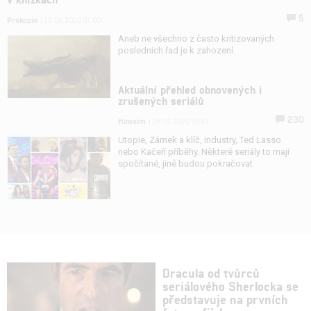
5
Prokopio
| 20.06.2020 07:00
Aneb ne všechno z často kritizovaných
posledních řad je k zahození.
Aktuální přehled obnovených i
zrušených seriálů
230
filmsim
| 29.12.2020 19:37
Utopie, Zámek a klíč, Industry, Ted Lasso
nebo Kačeří příběhy. Některé seriály to mají
spočítané, jiné budou pokračovat.
Dracula od tvůrců
seriálového Sherlocka se
představuje na prvních