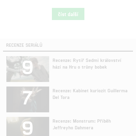
číst další
RECENZE SERIÁLŮ
9
Recenze: Rytíř Sedmi království
hází na Hru o trůny bobek
7
Recenze: Kabinet kuriozit Guillerma
Del Tora
9
Recenze: Monstrum: Příběh
Jeffreyho Dahmera