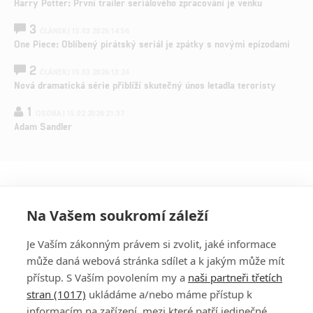
Harry Potter: První trailer seriálového zpracování je venku
3
ČLÁNEK | 15.03.2026 14:56
One Piece: Oblíbený pirátský seriál je zpátky s novými epizodami
2
ČLÁNEK | 15.03.2026 13:24
Nová dramatická série přiblíží skutečný únos letadla teroristy
1
OSOBA | 15.02.2026 21:37
Adam Sandler
Na Vašem soukromí záleží
Je Vaším zákonným právem si zvolit, jaké informace
může daná webová stránka sdílet a k jakým může mít
přístup. S Vaším povolením my a
naši partneři třetích
stran (1017)
ukládáme a/nebo máme přístup k
informacím na zařízení, mezi které patří jedinečné