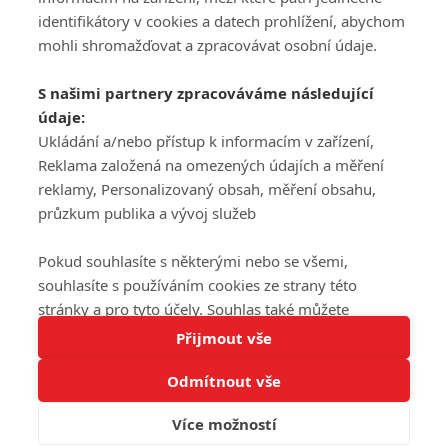
DISKUZE
PŘIHLÁSIT
identifikátory v cookies a datech prohlížení, abychom
REGISTROVAT
mohli shromažďovat a zpracovávat osobní údaje.
Šéfredaktorkou webu je
Petr Slavík
, e-mail
serialy@fandimefilmu.cz
S našimi partnery zpracováváme následující
údaje:
Máte-li zájem o inzerci na našem webu napište nám na e-mail
Ukládání a/nebo přístup k informacím v zařízení,
studio@koncal.com
Reklama založená na omezených údajích a měření
Ochrana osobních údajů
|
Zásady používání cookies
|
Pravidla webu
|
reklamy, Personalizovaný obsah, měření obsahu,
Upravit nastavení soukromí
průzkum publika a vývoj služeb
Pokud souhlasíte s některými nebo se všemi,
souhlasíte s používáním cookies ze strany této
stránky a pro tyto účely. Souhlas také můžete
Tato stránka používá soubory cookies.
odmítnout, ale v takovém případě vám na stránce
Přijmout vše
© 2016 – 2026 FandimeSerialum.cz / All rights reserved /
Více informací
nebudou k dispozici některé personalizované funkce.
Provozovatel webu je Koncal studio s.r.o.
Odmítnout vše
Vaše volby souhlasu se budou vztahovat pouze na
Rozumím
tuto webovou stránku. Vaše nastavení a odvolání
Více možností
souhlasu můžete kdykoli změnit na stránce s
Koncal studio s.r.o., IČO: 03604071, Lýskova 2073/57, Stodůlky, 155