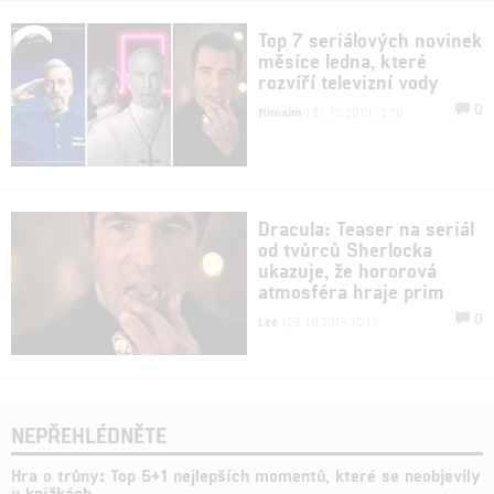
Top 7 seriálových novinek
měsíce ledna, které
rozvíří televizní vody
0
filmsim
| 31.12.2019 12:10
Dracula: Teaser na seriál
od tvůrců Sherlocka
ukazuje, že hororová
atmosféra hraje prim
0
Lee
| 28.10.2019 12:14
NEPŘEHLÉDNĚTE
Hra o trůny: Top 5+1 nejlepších momentů, které se neobjevily
v knížkách