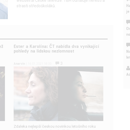
webseirál České televize. TBH odhaluje neřesti a
Ha
strasti středoškoláků.
je
On
n
ež
Ester a Karolína: ČT nabídla dva vynikající
pohledy na lidskou nezlomnost
No
le
3
Anarvin
| 16.01.2021 18:00
A
Zdaleka nejlepší českou novinkou letošního roku