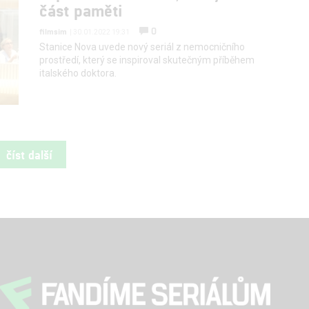
část paměti
0
filmsim
| 30.01.2022 19:31
Stanice Nova uvede nový seriál z nemocničního
prostředí, který se inspiroval skutečným příběhem
italského doktora.
číst další