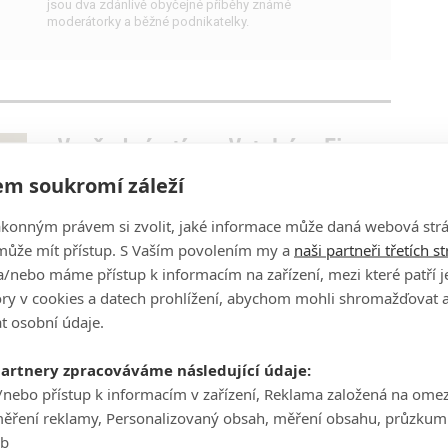
jsou dva zdánlivě obyčejné příběhy známé
moderátorky a běžné podnikatelky.
Vražedné stíny: Vetchý a Finger
si zahráli policejní parťáky v
m soukromí záleží
nové krimi z dílny ČT
ákonným právem si zvolit, jaké informace může daná webová strá
0
filmsim
| 17.02.2022 15:59
může mít přístup. S Vaším povolením my a
naši partneři třetích s
Česká televize představila kriminální minisérii
s hvězdným obsazením, kdy ji diváci uvidí?
/nebo máme přístup k informacím na zařízení, mezi které patří 
tory v cookies a datech prohlížení, abychom mohli shromažďovat 
t osobní údaje.
partnery zpracováváme následující údaje:
Devadesátky jsou
/nebo přístup k informacím v zařízení, Reklama založená na ome
nejsledovanějším českým
měření reklamy, Personalizovaný obsah, měření obsahu, průzkum
seriálem za posledních 18 let
eb