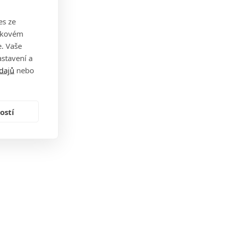
es ze
takovém
. Vaše
stavení a
dajů
nebo
ostí