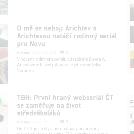
O mě se neboj: Arichtev s
Arichtevou natáčí rodinný seriál
pro Novu
0
filmsim
| 25.02.2022 22:28
V novém rodinném seriálu od režiséra Bisera A.
Arichteva si hlavní roli zahraje jeho manželka
Veronika.
TBH: První hraný webseriál ČT
P
se zaměřuje na život
středoškoláků
0
filmsim
| 18.02.2022 07:00
Od 17. 2. je na iVysílání dostupný první hraný