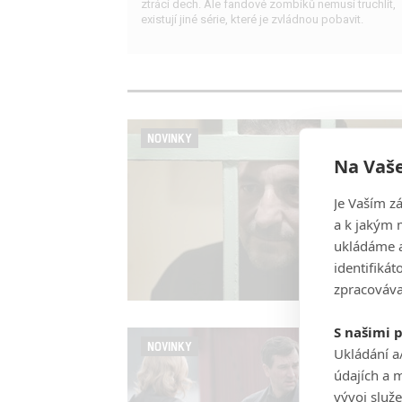
ztrácí dech. Ale fandové zombíků nemusí truchlit,
existují jiné série, které je zvládnou pobavit.
NOVINKY
Na Vaše
Je Vaším z
a k jakým 
ukládáme a
identifiká
zpracováva
S našimi 
NOVINKY
Ukládání a
údajích a 
vývoj služ