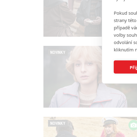
Pokud souh
strany tét
případě vá
volby souh
odvolání s
kliknutím n
NOVINKY
Při
NOVINKY