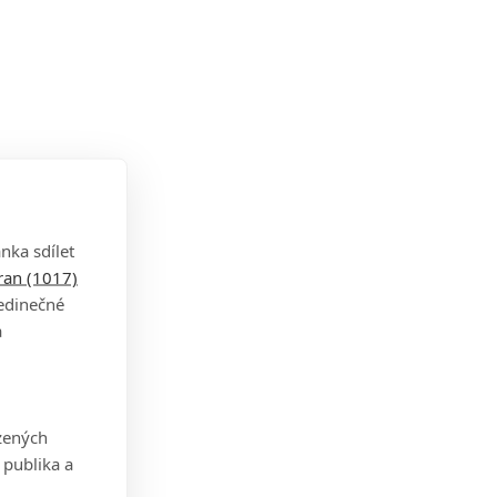
nka sdílet
tran (1017)
jedinečné
a
zených
 publika a