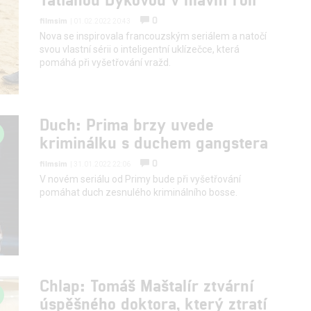
0
filmsim
| 01.02.2022 20:43
Nova se inspirovala francouzským seriálem a natočí
svou vlastní sérii o inteligentní uklízečce, která
pomáhá při vyšetřování vražd.
Duch: Prima brzy uvede
kriminálku s duchem gangstera
0
filmsim
| 31.01.2022 22:06
V novém seriálu od Primy bude při vyšetřování
pomáhat duch zesnulého kriminálního bosse.
Chlap: Tomáš Maštalír ztvární
úspěšného doktora, který ztratí