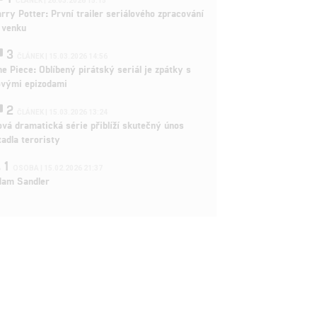
ČLÁNEK | 26.03.2026 15:15
rry Potter: První trailer seriálového zpracování
 venku
3
ČLÁNEK | 15.03.2026 14:56
e Piece: Oblíbený pirátský seriál je zpátky s
ovými epizodami
2
ČLÁNEK | 15.03.2026 13:24
vá dramatická série přiblíží skutečný únos
tadla teroristy
1
OSOBA | 15.02.2026 21:37
dam Sandler