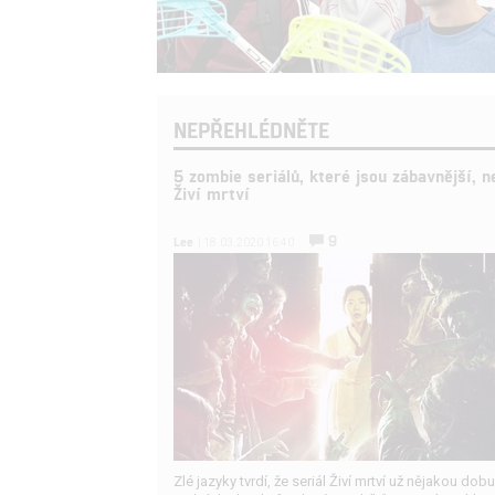
NEPŘEHLÉDNĚTE
5 zombie seriálů, které jsou zábavnější, n
Živí mrtví
9
Lee
| 18.03.2020 16:40
Zlé jazyky tvrdí, že seriál Živí mrtví už nějakou dobu