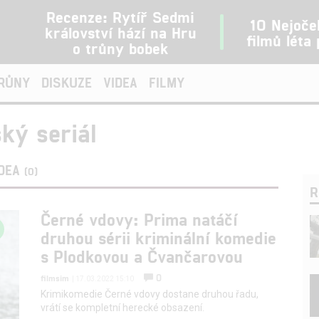
Recenze: Rytíř Sedmi
10 Nejoče
království hází na Hru
filmů léta
o trůny bobek
TRŮNY
DISKUZE
VIDEA
FILMY
ký seriál
IDEA
(0)
R
Černé vdovy: Prima natáčí
druhou sérii kriminální komedie
s Plodkovou a Čvančarovou
0
filmsim
| 17.03.2022 15:10
Krimikomedie Černé vdovy dostane druhou řadu,
vrátí se kompletní herecké obsazení.