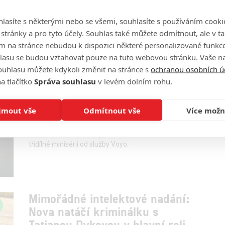
0
filmsim
| 15.02.2022 21:45
Minisérii Devadesátky sledovalo průměrně 2,23
lasíte s některými nebo se všemi, souhlasíte s používáním cooki
milionu diváků, tedy téměř polovina všech, kteří měli
o stránky a pro tyto účely. Souhlas také můžete odmítnout, ale v 
v danou dobu zapnutou televizi.
m na stránce nebudou k dispozici některé personalizované funkce
lasu se budou vztahovat pouze na tuto webovou stránku. Vaše na
ouhlasu můžete kdykoli změnit na stránce s
ochranou osobních ú
Iveta: Počátky kariéry Ivety
a tlačítko
Správa souhlasu
v levém dolním rohu.
Bartošové představí minisérie z
dílny Voyo
jmout vše
Odmítnout vše
Více možn
2
filmsim
| 02.02.2022 16:10
Anna Fialová ztvární zpěvačku Ivetu Bartošovou ve
třídílné minisérii od služby Voyo.
Mimořádné intelektové nadání:
Nova natáčí kriminálku s
Tatianou Dykovou v hlavní roli