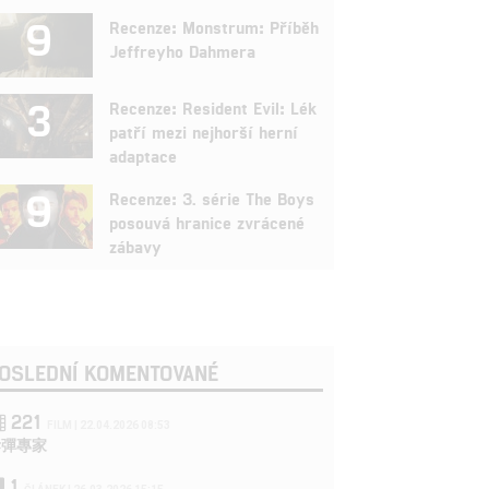
9
Recenze: Monstrum: Příběh
Jeffreyho Dahmera
3
Recenze: Resident Evil: Lék
patří mezi nejhorší herní
adaptace
9
Recenze: 3. série The Boys
posouvá hranice zvrácené
zábavy
OSLEDNÍ KOMENTOVANÉ
221
FILM | 22.04.2026 08:53
拆彈專家
1