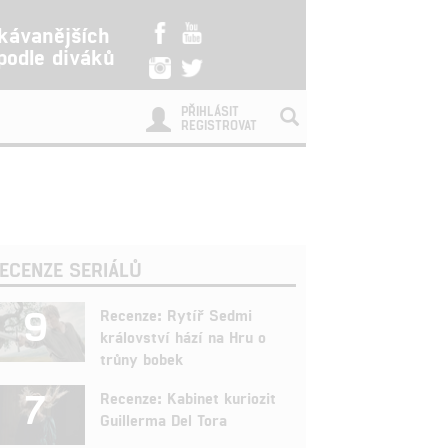
kávanějších
 podle diváků
PŘIHLÁSIT
REGISTROVAT
ECENZE SERIÁLŮ
9
Recenze: Rytíř Sedmi
království hází na Hru o
trůny bobek
7
Recenze: Kabinet kuriozit
Guillerma Del Tora