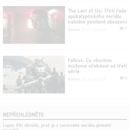
The Last of Us: Třetí řada
apokalyptického seriálu
nabídne posílené obsazení
0
Rudmen
| 04.07.2026 21:20
Fallout: Co všechno
můžeme očekávat od třetí
série
0
Rudmen
| 29.04.2026 23:00
NEPŘEHLÉDNĚTE
Lupin: Pět důvodů, proč je z tuctového seriálu globální
megahit