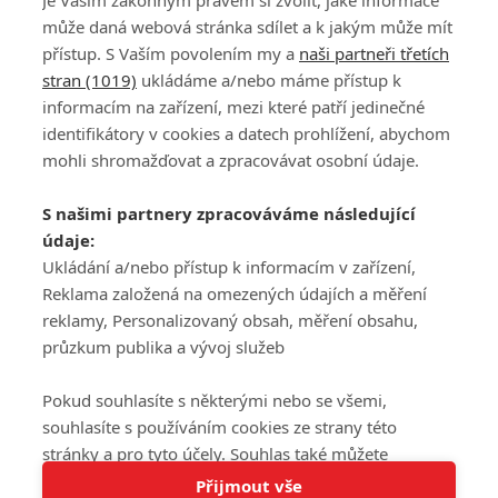
Je Vaším zákonným právem si zvolit, jaké informace
může daná webová stránka sdílet a k jakým může mít
přístup. S Vaším povolením my a
naši partneři třetích
stran (1019)
ukládáme a/nebo máme přístup k
informacím na zařízení, mezi které patří jedinečné
DISKUZE
PŘIHLÁSIT
identifikátory v cookies a datech prohlížení, abychom
REGISTROVAT
mohli shromažďovat a zpracovávat osobní údaje.
Šéfredaktorkou webu je
Petr Slavík
, e-mail
serialy@fandimefilmu.cz
S našimi partnery zpracováváme následující
údaje:
Máte-li zájem o inzerci na našem webu napište nám na e-mail
studio@koncal.com
Ukládání a/nebo přístup k informacím v zařízení,
Reklama založená na omezených údajích a měření
Ochrana osobních údajů
|
Zásady používání cookies
|
Pravidla webu
|
reklamy, Personalizovaný obsah, měření obsahu,
Upravit nastavení soukromí
průzkum publika a vývoj služeb
Pokud souhlasíte s některými nebo se všemi,
souhlasíte s používáním cookies ze strany této
stránky a pro tyto účely. Souhlas také můžete
Tato stránka používá soubory cookies.
odmítnout, ale v takovém případě vám na stránce
Přijmout vše
© 2016 – 2026 FandimeSerialum.cz / All rights reserved /