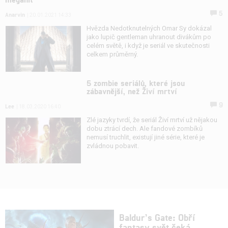
5
Anarvin
| 20.01.2021 14:33
Hvězda Nedotknutelných Omar Sy dokázal
jako lupič gentleman uhranout divákům po
celém světě, i když je seriál ve skutečnosti
celkem průměrný.
5 zombie seriálů, které jsou
zábavnější, než Živí mrtví
9
Lee
| 18.03.2020 16:40
Zlé jazyky tvrdí, že seriál Živí mrtví už nějakou
dobu ztrácí dech. Ale fandové zombíků
nemusí truchlit, existují jiné série, které je
zvládnou pobavit.
Baldur’s Gate: Obří
fantasy svět čeká