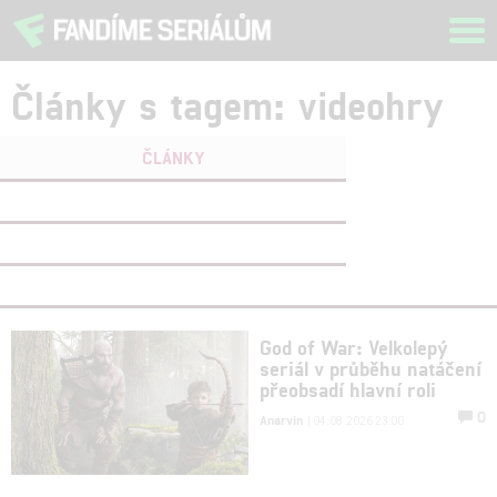
Tog
navi
Články s tagem: videohry
ČLÁNKY
FILMY
(0)
OSOBY
(0)
VIDEA
(0)
God of War: Velkolepý
seriál v průběhu natáčení
přeobsadí hlavní roli
0
Anarvin
| 04.08.2026 23:00