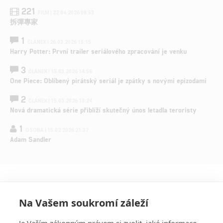
221
FILM | 22.04.2026 08:53
拆彈專家
1
ČLÁNEK | 26.03.2026 15:15
Harry Potter: První trailer seriálového zpracování je venku
3
ČLÁNEK | 15.03.2026 14:56
One Piece: Oblíbený pirátský seriál je zpátky s novými epizodami
2
ČLÁNEK | 15.03.2026 13:24
Nová dramatická série přiblíží skutečný únos letadla teroristy
1
OSOBA | 15.02.2026 21:37
Adam Sandler
Na Vašem soukromí záleží