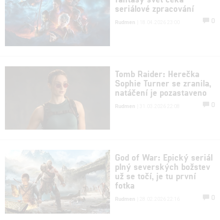
seriálové zpracování
0
Rudmen
| 18.04.2026 23:00
Tomb Raider: Herečka
Sophie Turner se zranila,
natáčení je pozastaveno
0
Rudmen
| 31.03.2026 22:08
God of War: Epický seriál
plný severských božstev
už se točí, je tu první
fotka
0
Rudmen
| 28.02.2026 22:16