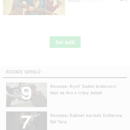
Rudmen
| 14.12.2025 17:37
číst další
RECENZE SERIÁLŮ
9
Recenze: Rytíř Sedmi království
hází na Hru o trůny bobek
7
Recenze: Kabinet kuriozit Guillerma
Del Tora