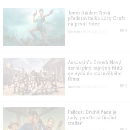
Tomb Raider: Nová
představitelka Lary Croft
na první fotce
0
Rudmen
| 15.01.2026 20:15
Assassin’s Creed: Nový
seriál plný tajných řádů
se vydá do starověkého
Říma
0
Rudmen
| 04.01.2026 17:10
Fallout: Druhá řada je
tady, pusťte si finální
trailer
0