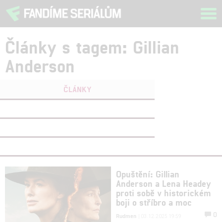
Tog
navi
Články s tagem: Gillian
Anderson
ČLÁNKY
FILMY
(0)
OSOBY
(0)
VIDEA
(0)
Opuštění: Gillian
Anderson a Lena Headey
proti sobě v historickém
boji o stříbro a moc
0
Rudmen
| 03.12.2025 19:59