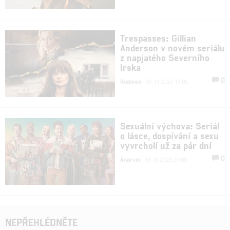
Trespasses: Gillian
Anderson v novém seriálu
z napjatého Severního
Irska
0
Rudmen
| 09.11.2025 19:05
Sexuální výchova: Seriál
o lásce, dospívání a sexu
vyvrcholí už za pár dní
0
Anarvin
| 18.09.2023 23:00
NEPŘEHLÉDNĚTE