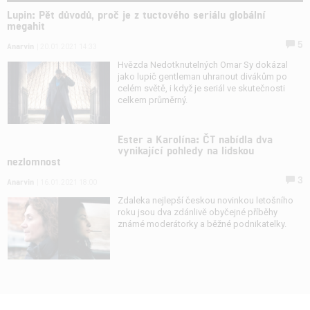
Lupin: Pět důvodů, proč je z tuctového seriálu globální
megahit
5
Anarvin
| 20.01.2021 14:33
Hvězda Nedotknutelných Omar Sy dokázal
jako lupič gentleman uhranout divákům po
celém světě, i když je seriál ve skutečnosti
celkem průměrný.
Ester a Karolína: ČT nabídla dva
vynikající pohledy na lidskou
nezlomnost
3
Anarvin
| 16.01.2021 18:00
Zdaleka nejlepší českou novinkou letošního
roku jsou dva zdánlivě obyčejné příběhy
známé moderátorky a běžné podnikatelky.