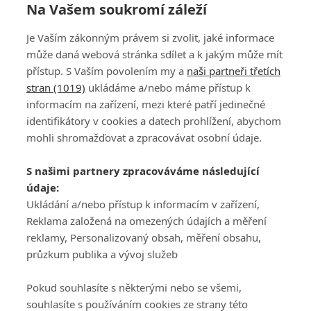
Na Vašem soukromí záleží
Je Vaším zákonným právem si zvolit, jaké informace
může daná webová stránka sdílet a k jakým může mít
přístup. S Vaším povolením my a
naši partneři třetích
stran (1019)
ukládáme a/nebo máme přístup k
informacím na zařízení, mezi které patří jedinečné
DISKUZE
PŘIHLÁSIT
identifikátory v cookies a datech prohlížení, abychom
REGISTROVAT
mohli shromažďovat a zpracovávat osobní údaje.
Šéfredaktorkou webu je
Petr Slavík
, e-mail
serialy@fandimefilmu.cz
S našimi partnery zpracováváme následující
údaje:
Máte-li zájem o inzerci na našem webu napište nám na e-mail
studio@koncal.com
Ukládání a/nebo přístup k informacím v zařízení,
Reklama založená na omezených údajích a měření
Ochrana osobních údajů
|
Zásady používání cookies
|
Pravidla webu
|
reklamy, Personalizovaný obsah, měření obsahu,
Upravit nastavení soukromí
průzkum publika a vývoj služeb
Pokud souhlasíte s některými nebo se všemi,
souhlasíte s používáním cookies ze strany této