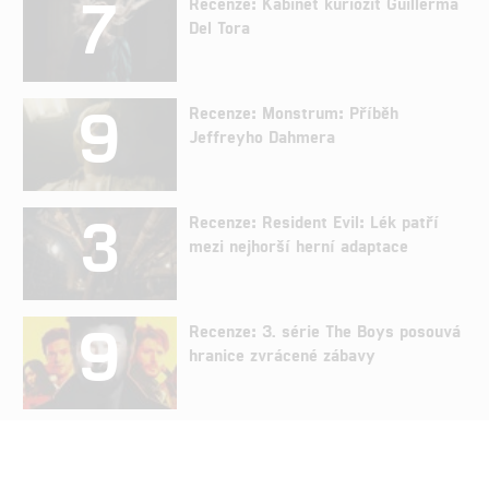
7
Recenze: Kabinet kuriozit Guillerma
Del Tora
9
Recenze: Monstrum: Příběh
Jeffreyho Dahmera
3
Recenze: Resident Evil: Lék patří
mezi nejhorší herní adaptace
9
Recenze: 3. série The Boys posouvá
hranice zvrácené zábavy