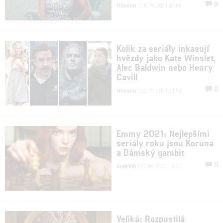
0
filmsim
| 24.09.2021 15:08
Kolik za seriály inkasují
hvězdy jako Kate Winslet,
Alec Baldwin nebo Henry
Cavill
0
filmsim
| 22.09.2021 21:58
Emmy 2021: Nejlepšími
seriály roku jsou Koruna
a Dámský gambit
0
Anarvin
| 20.09.2021 16:31
Veliká: Rozpustilá