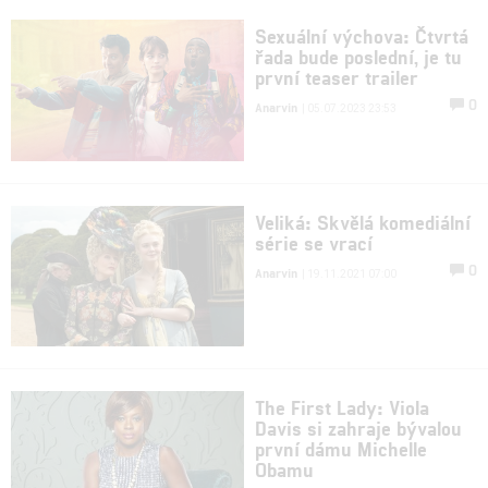
Sexuální výchova: Čtvrtá
řada bude poslední, je tu
první teaser trailer
0
Anarvin
| 05.07.2023 23:53
Veliká: Skvělá komediální
série se vrací
0
Anarvin
| 19.11.2021 07:00
The First Lady: Viola
Davis si zahraje bývalou
první dámu Michelle
Obamu