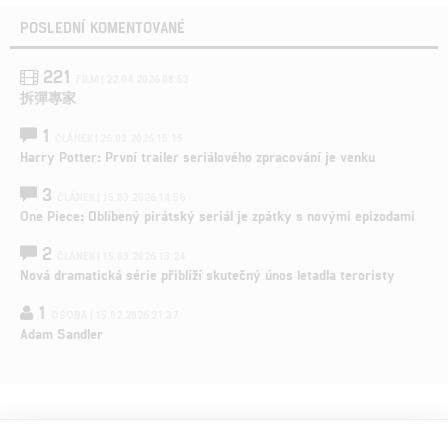
POSLEDNÍ KOMENTOVANÉ
221
FILM | 22.04.2026 08:53
拆彈專家
1
ČLÁNEK | 26.03.2026 15:15
Harry Potter: První trailer seriálového zpracování je venku
3
ČLÁNEK | 15.03.2026 14:56
One Piece: Oblíbený pirátský seriál je zpátky s novými epizodami
2
ČLÁNEK | 15.03.2026 13:24
Nová dramatická série přiblíží skutečný únos letadla teroristy
1
OSOBA | 15.02.2026 21:37
Adam Sandler