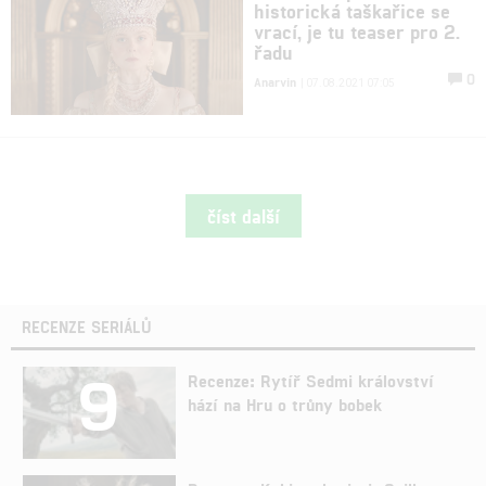
historická taškařice se
vrací, je tu teaser pro 2.
řadu
0
Anarvin
| 07.08.2021 07:05
číst další
RECENZE SERIÁLŮ
9
Recenze: Rytíř Sedmi království
hází na Hru o trůny bobek