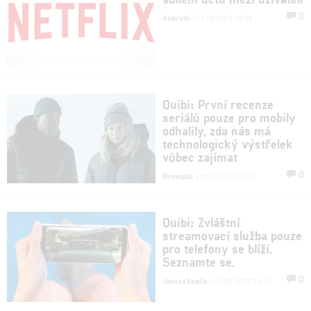
0
Anarvin
| 13.03.2021 16:14
Quibi: První recenze
seriálů pouze pro mobily
odhalily, zda nás má
technologický výstřelek
vůbec zajímat
0
Prokopio
| 08.04.2020 20:30
Quibi: Zvláštní
streamovací služba pouze
pro telefony se blíží.
Seznamte se.
0
JamesVsalix
| 03.04.2020 16:31