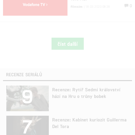
0
filmsim
| 18.03.2020 08:38
číst další
RECENZE SERIÁLŮ
9
Recenze: Rytíř Sedmi království
hází na Hru o trůny bobek
7
Recenze: Kabinet kuriozit Guillerma
Del Tora