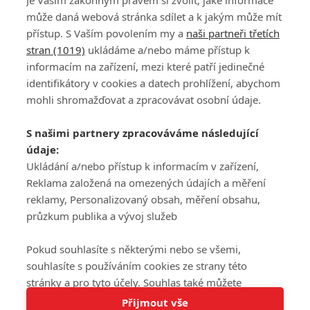
Je Vaším zákonným právem si zvolit, jaké informace
může daná webová stránka sdílet a k jakým může mít
přístup. S Vaším povolením my a
naši partneři třetích
stran (1019)
ukládáme a/nebo máme přístup k
informacím na zařízení, mezi které patří jedinečné
DISKUZE
PŘIHLÁSIT
identifikátory v cookies a datech prohlížení, abychom
REGISTROVAT
mohli shromažďovat a zpracovávat osobní údaje.
Šéfredaktorkou webu je
Petr Slavík
, e-mail
serialy@fandimefilmu.cz
S našimi partnery zpracováváme následující
údaje:
Máte-li zájem o inzerci na našem webu napište nám na e-mail
studio@koncal.com
Ukládání a/nebo přístup k informacím v zařízení,
Reklama založená na omezených údajích a měření
Ochrana osobních údajů
|
Zásady používání cookies
|
Pravidla webu
|
reklamy, Personalizovaný obsah, měření obsahu,
Upravit nastavení soukromí
průzkum publika a vývoj služeb
Pokud souhlasíte s některými nebo se všemi,
souhlasíte s používáním cookies ze strany této
stránky a pro tyto účely. Souhlas také můžete
Tato stránka používá soubory cookies.
odmítnout, ale v takovém případě vám na stránce
Přijmout vše
© 2016 – 2026 FandimeSerialum.cz / All rights reserved /