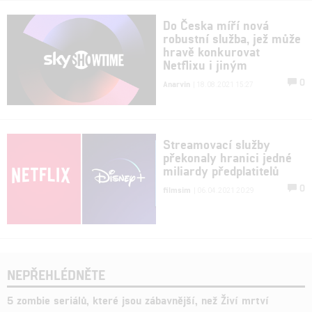
Do Česka míří nová
robustní služba, jež může
hravě konkurovat
Netflixu i jiným
0
Anarvin
| 18.08.2021 15:27
Streamovací služby
překonaly hranici jedné
miliardy předplatitelů
0
filmsim
| 06.04.2021 20:29
NEPŘEHLÉDNĚTE
5 zombie seriálů, které jsou zábavnější, než Živí mrtví