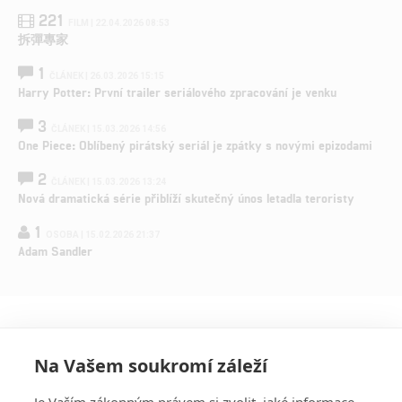
221
FILM | 22.04.2026 08:53
拆彈專家
1
ČLÁNEK | 26.03.2026 15:15
Harry Potter: První trailer seriálového zpracování je venku
3
ČLÁNEK | 15.03.2026 14:56
One Piece: Oblíbený pirátský seriál je zpátky s novými epizodami
2
ČLÁNEK | 15.03.2026 13:24
Nová dramatická série přiblíží skutečný únos letadla teroristy
1
OSOBA | 15.02.2026 21:37
Adam Sandler
Na Vašem soukromí záleží