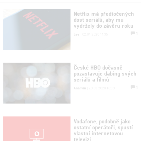
Netflix má předtočených
dost seriálů, aby mu
vydržely do závěru roku
1
Lee
| 02.04.2020 14:35
České HBO dočasně
pozastavuje dabing svých
seriálů a filmů
1
Anarvin
| 20.03.2020 16:30
Vodafone, podobně jako
ostatní operátoři, spustí
vlastní internetovou
televizi