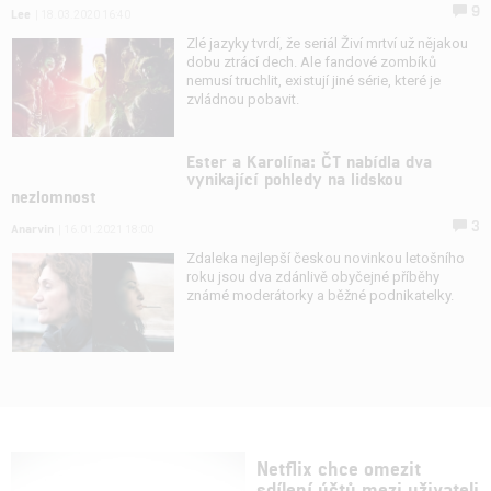
9
Lee
| 18.03.2020 16:40
Zlé jazyky tvrdí, že seriál Živí mrtví už nějakou
dobu ztrácí dech. Ale fandové zombíků
nemusí truchlit, existují jiné série, které je
zvládnou pobavit.
Ester a Karolína: ČT nabídla dva
vynikající pohledy na lidskou
nezlomnost
3
Anarvin
| 16.01.2021 18:00
Zdaleka nejlepší českou novinkou letošního
roku jsou dva zdánlivě obyčejné příběhy
známé moderátorky a běžné podnikatelky.
Netflix chce omezit
sdílení účtů mezi uživateli