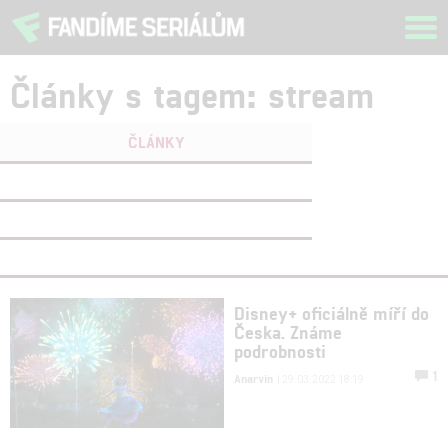
Tog
navi
Články s tagem: stream
ČLÁNKY
FILMY
(0)
OSOBY
(0)
VIDEA
(0)
Disney+ oficiálně míří do
Česka. Známe
podrobnosti
1
Anarvin
| 29.03.2022 18:19