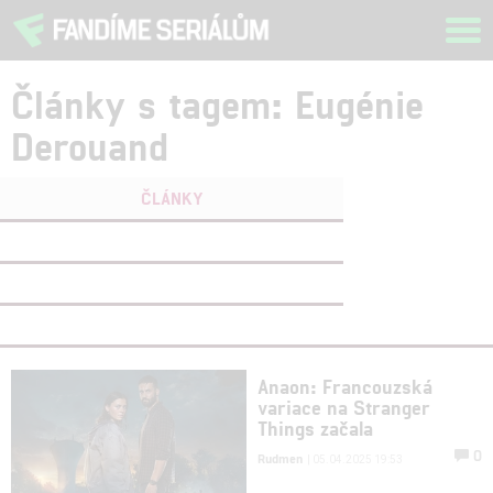
Tog
navi
Články s tagem: Eugénie
Derouand
ČLÁNKY
FILMY
(0)
OSOBY
(0)
VIDEA
(0)
Anaon: Francouzská
variace na Stranger
Things začala
0
Rudmen
| 05.04.2025 19:53