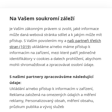
Na Vašem soukromí záleží
Je Vaším zákonným právem si zvolit, jaké informace
může daná webová stránka sdílet a k jakým může mít
přístup. S Vaším povolením my a
naši partneři třetích
stran (1019)
ukládáme a/nebo máme přístup k
informacím na zařízení, mezi které patří jedinečné
DISKUZE
PŘIHLÁSIT
identifikátory v cookies a datech prohlížení, abychom
REGISTROVAT
mohli shromažďovat a zpracovávat osobní údaje.
Šéfredaktorkou webu je
Petr Slavík
, e-mail
serialy@fandimefilmu.cz
S našimi partnery zpracováváme následující
údaje:
Máte-li zájem o inzerci na našem webu napište nám na e-mail
studio@koncal.com
Ukládání a/nebo přístup k informacím v zařízení,
Reklama založená na omezených údajích a měření
Ochrana osobních údajů
|
Zásady používání cookies
|
Pravidla webu
|
reklamy, Personalizovaný obsah, měření obsahu,
Upravit nastavení soukromí
průzkum publika a vývoj služeb