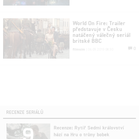
World On Fire: Trailer
představuje v Česku
natáčený válečný seriál
britské BBC
0
filmsim
| 06.09.2019 08:30
RECENZE SERIÁLŮ
9
Recenze: Rytíř Sedmi království
hází na Hru o trůny bobek