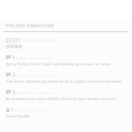
POSLEDNÍ KOMENTOVANÉ
221
FILM | 22.04.2026 08:53
拆彈專家
1
ČLÁNEK | 26.03.2026 15:15
Harry Potter: První trailer seriálového zpracování je venku
3
ČLÁNEK | 15.03.2026 14:56
One Piece: Oblíbený pirátský seriál je zpátky s novými epizodami
2
ČLÁNEK | 15.03.2026 13:24
Nová dramatická série přiblíží skutečný únos letadla teroristy
1
OSOBA | 15.02.2026 21:37
Adam Sandler