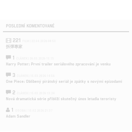
POSLEDNÍ KOMENTOVANÉ
221
FILM | 22.04.2026 08:53
拆彈專家
1
ČLÁNEK | 26.03.2026 15:15
Harry Potter: První trailer seriálového zpracování je venku
3
ČLÁNEK | 15.03.2026 14:56
One Piece: Oblíbený pirátský seriál je zpátky s novými epizodami
2
ČLÁNEK | 15.03.2026 13:24
Nová dramatická série přiblíží skutečný únos letadla teroristy
1
OSOBA | 15.02.2026 21:37
Adam Sandler