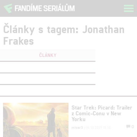
Tog
navi
Články s tagem: Jonathan
Frakes
ČLÁNKY
FILMY
(0)
OSOBY
(0)
VIDEA
(0)
Star Trek: Picard: Trailer
z Comic-Conu v New
Yorku
0
misar3
| 06.10.2019 15:10