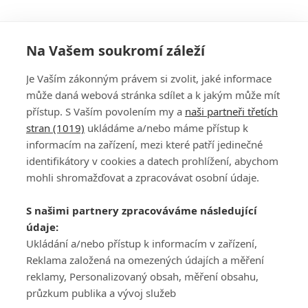
Na Vašem soukromí záleží
Je Vaším zákonným právem si zvolit, jaké informace
může daná webová stránka sdílet a k jakým může mít
přístup. S Vaším povolením my a
naši partneři třetích
stran (1019)
ukládáme a/nebo máme přístup k
informacím na zařízení, mezi které patří jedinečné
DISKUZE
PŘIHLÁSIT
identifikátory v cookies a datech prohlížení, abychom
REGISTROVAT
mohli shromažďovat a zpracovávat osobní údaje.
Šéfredaktorkou webu je
Petr Slavík
, e-mail
serialy@fandimefilmu.cz
S našimi partnery zpracováváme následující
údaje:
Máte-li zájem o inzerci na našem webu napište nám na e-mail
studio@koncal.com
Ukládání a/nebo přístup k informacím v zařízení,
Reklama založená na omezených údajích a měření
Ochrana osobních údajů
|
Zásady používání cookies
|
Pravidla webu
|
reklamy, Personalizovaný obsah, měření obsahu,
Upravit nastavení soukromí
průzkum publika a vývoj služeb