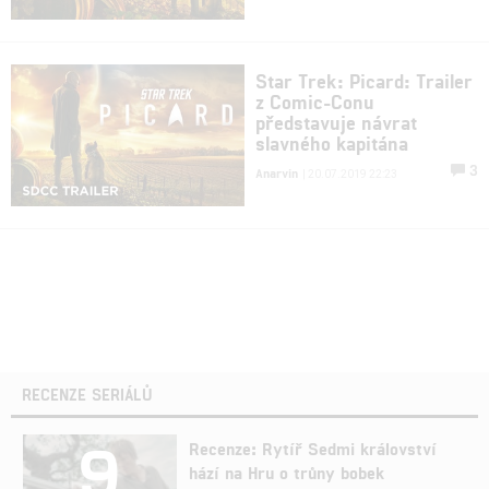
Star Trek: Picard: Trailer
z Comic-Conu
představuje návrat
slavného kapitána
3
Anarvin
| 20.07.2019 22:23
RECENZE SERIÁLŮ
9
Recenze: Rytíř Sedmi království
hází na Hru o trůny bobek