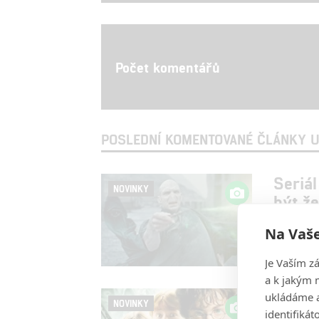
Počet komentářů
POSLEDNÍ KOMENTOVANÉ ČLÁNKY U
Seriá
NOVINKY
být ž
Rudmen
| 1
Na Vaše
Tvůrci hov
víc prosto
Je Vaším z
a k jakým 
Harry 
ukládáme a
NOVINKY
Harry
identifiká