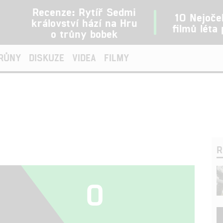
Recenze: Rytíř Sedmi
10 Nejoče
království hází na Hru
filmů léta
o trůny bobek
TRŮNY
DISKUZE
VIDEA
FILMY
R
0