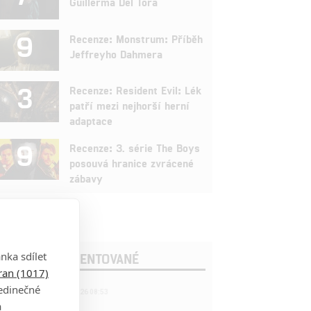
Guillerma Del Tora
9
Recenze: Monstrum: Příběh
Jeffreyho Dahmera
3
Recenze: Resident Evil: Lék
patří mezi nejhorší herní
adaptace
9
Recenze: 3. série The Boys
posouvá hranice zvrácené
zábavy
nka sdílet
OSLEDNÍ KOMENTOVANÉ
tran (1017)
jedinečné
221
FILM | 22.04.2026 08:53
拆彈專家
a