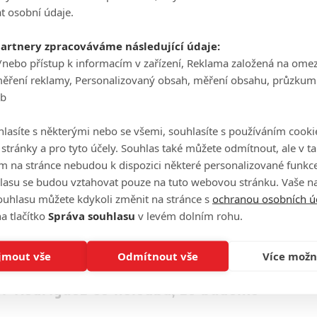
t osobní údaje.
5
.05.2025 18:06
Ha
e slavné série našla nástupce Daniela Radcliffa, Ruperta
partnery zpracováváme následující údaje:
Emmy Watson. Produkce možná udělala velkou castingovou
je
/nebo přístup k informacím v zařízení, Reklama založená na ome
měření reklamy, Personalizovaný obsah, měření obsahu, průzkum
anci čeká nové, televizní zpracování
On
eb
n
lasíte s některými nebo se všemi, souhlasíte s používáním cooki
psal HBO na dalších pět let
o stránky a pro tyto účely. Souhlas také můžete odmítnout, ale v 
No
le
m na stránce nebudou k dispozici některé personalizované funkce
lasu se budou vztahovat pouze na tuto webovou stránku. Vaše na
ilmovat celou knižní sérii jako seriál
ouhlasu můžete kdykoli změnit na stránce s
ochranou osobních ú
A
a tlačítko
Správa souhlasu
v levém dolním rohu.
sm sérií
jmout vše
Odmítnout vše
Více možn
ér Rodriguez se holedbá, že budeme