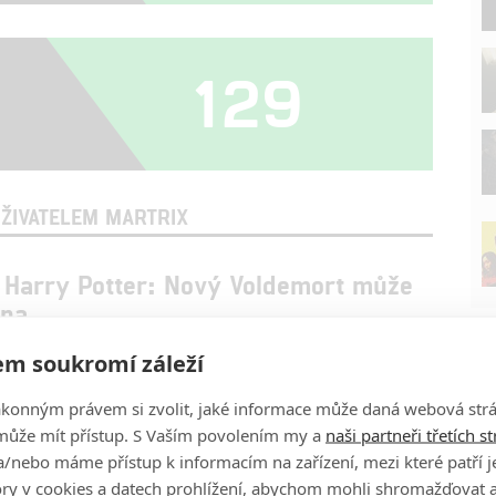
129
ŽIVATELEM MARTRIX
l Harry Potter: Nový Voldemort může
ena
3
4.10.2025 22:31
m soukromí záleží
oří o tom, jak jim seriálové zpracování dá oproti filmům daleko
ru.
ákonným právem si zvolit, jaké informace může daná webová strá
P
může mít přístup. S Vaším povolením my a
naši partneři třetích s
Potter: Seriálové zpracování obsadilo
/nebo máme přístup k informacím na zařízení, mezi které patří 
ho, Rona a Hermionu
tory v cookies a datech prohlížení, abychom mohli shromažďovat 