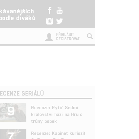
kávanějších
 podle diváků
PŘIHLÁSIT
REGISTROVAT
ECENZE SERIÁLŮ
9
Recenze: Rytíř Sedmi
království hází na Hru o
trůny bobek
7
Recenze: Kabinet kuriozit