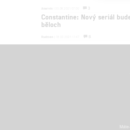
3
Anarvin
| 30.08.2021 07:00
Constantine: Nový seriál bud
běloch
8
Rudmen
| 18.02.2021 11:47
Máte-