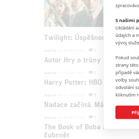
zpracováva
Anarvin
| 27
Nová verz
S našimi 
Grinta a 
Ukládání a
chybu.
údajích a 
Twilight: Úspěšnou upíří rom
vývoj služ
1
Anarvin
| 21.04.2023 07:00
Pokud souh
Autor Hry o trůny Martin se u
strany tét
případě vá
1
Anarvin
| 27.03.2021 13:31
volby souh
Harry Potter: HBO má znovu zf
odvolání s
kliknutím n
2
Anarvin
| 04.04.2023 23:29
Nadace začíná. Má plány na o
Při
1
Anarvin
| 24.09.2021 07:00
The Book of Boba Fett: Režis
čubrnět