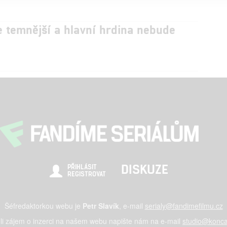
e temnější a hlavní hrdina nebude
DISKUZE
PŘIHLÁSIT
REGISTROVAT
Šéfredaktorkou webu je
Petr Slavík
, e-mail
serialy@fandimefilmu.cz
li zájem o inzerci na našem webu napište nám na e-mail
studio@konca