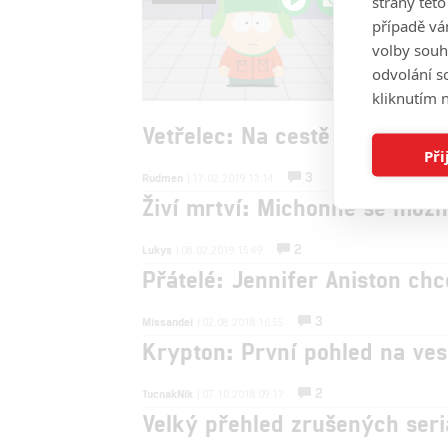
strany tét
dabin
případě vá
Missandei
|
volby souh
Jeden ze 
odvolání s
série česk
kliknutím n
si prohléd
Vetřelec: Na cestě jsou údajn
Při
3
Rudmen
| 17.02.2019 13:14
Živí mrtví: Michonne se možn
2
Lukys
| 08.02.2019 15:49
Přátelé: Jennifer Aniston chc
3
Missandei
| 02.08.2018 16:55
Krypton: První pohled na ve
2
TucnakNik
| 07.10.2018 09:17
Velký přehled zrušených ser