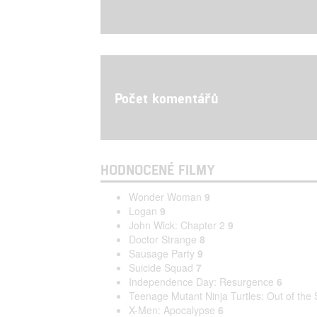
Počet komentářů
HODNOCENÉ FILMY
Wonder Woman
9
Logan
9
John Wick: Chapter 2
9
Doctor Strange
8
Sausage Party
9
Suicide Squad
7
Independence Day: Resurgence
6
Teenage Mutant Ninja Turtles: Out of th
X-Men: Apocalypse
6