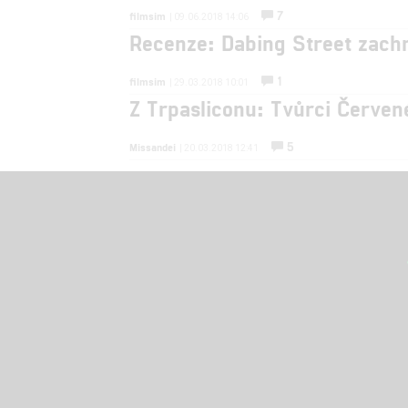
7
filmsim
| 09.06.2018 14:06
Recenze: Dabing Street zach
1
filmsim
| 29.03.2018 10:01
Z Trpasliconu: Tvůrci Červen
5
Missandei
| 20.03.2018 12:41