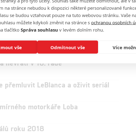
o stránky a pro tyto účely. Souhlas také můžete odmítnout, ale v 
g!
m na stránce nebudou k dispozici některé personalizované funkce
9
 06.11.2018 15:07
lasu se budou vztahovat pouze na tuto webovou stránku. Vaše na
čtyř hlavních hrdinů seriálu Městečko South Park změní od 22.
ouhlasu můžete kdykoli změnit na stránce s
ochranou osobních ú
ý hlas. Hledá se nový a vy do toho můžete zasáhnout. V galerii
a tlačítko
Správa souhlasu
v levém dolním rohu.
něte unikátní fotky ze zákulisí dabingu South Parku.
ě dva seriály
jmout vše
Odmítnout vše
Více možn
á nevrátí v 10. řadě
e přemluvit LeBlanca a oživit seriál
smírného motorkáře Loba
iálů roku 2018