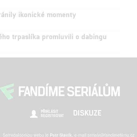
ránily ikonické momenty
ého trpaslíka promluvili o dabingu
DISKUZE
PŘIHLÁSIT
REGISTROVAT
Šéfredaktorkou webu je
Petr Slavík
, e-mail
serialy@fandimefilmu.cz