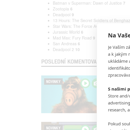
Batman v Superman: Dawn of Justice
7
Zootopia
6
Deadpool
9
13 Hours: The Secret Soldiers of Benghaz
Star Wars: The Force Awakens
8
Jurassic World
6
Na Vaše
Mad Max: Fury Road
9
San Andreas
6
Je Vaším z
Deadpool 2
10
a k jakým 
POSLEDNÍ KOMENTOVANÉ ČLÁNKY U
ukládáme a
identifiká
zpracováva
Alf: C
NOVINKY
S našimi 
Missandei
|
Tak tohle
Store and/
advertisin
research, 
Pokud souh
South
NOVINKY