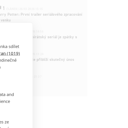
1
ČLÁNEK | 26.03.2026 15:15
rry Potter: První trailer seriálového zpracování
 venku
3
ČLÁNEK | 15.03.2026 14:56
e Piece: Oblíbený pirátský seriál je zpátky s
ovými epizodami
nka sdílet
tran (1019)
2
ČLÁNEK | 15.03.2026 13:24
vá dramatická série přiblíží skutečný únos
jedinečné
tadla teroristy
a
1
OSOBA | 15.02.2026 21:37
dam Sandler
data and
ience
es ze