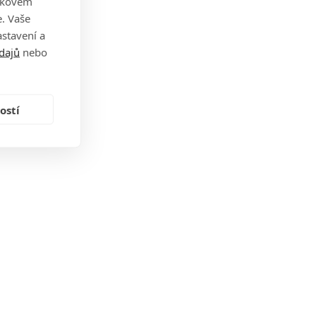
takovém
. Vaše
stavení a
dajů
nebo
ostí