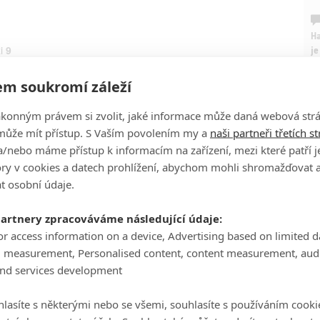
Ha
i
9
je
m soukromí záleží
On
n
ákonným právem si zvolit, jaké informace může daná webová strá
může mít přístup. S Vaším povolením my a
naši partneři třetích s
No
ŽIVATELEM NEDVVA
/nebo máme přístup k informacím na zařízení, mezi které patří 
le
tory v cookies a datech prohlížení, abychom mohli shromažďovat 
t osobní údaje.
hystá se reboot!
A
11
partnery zpracováváme následující údaje:
 02.08.2018 11:20
 je, vážení, pecička! Uvidíme znovu mimozemšťana Alfa?
or access information on a device, Advertising based on limited 
g measurement, Personalised content, content measurement, aud
and services development
lasíte s některými nebo se všemi, souhlasíte s používáním cooki
 Park: Kyle po 20 letech mění český