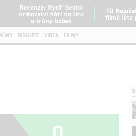
Recenze: Rytíř Sedmi
10 Nejoče
království hází na Hru
filmů léta
o trůny bobek
TRŮNY
DISKUZE
VIDEA
FILMY
R
0