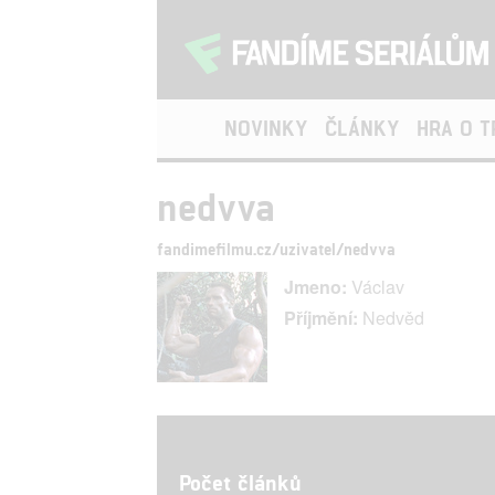
NOVINKY
ČLÁNKY
HRA O 
nedvva
fandimefilmu.cz/uzivatel/nedvva
Jmeno:
Václav
Příjmění:
Nedvěd
Počet článků