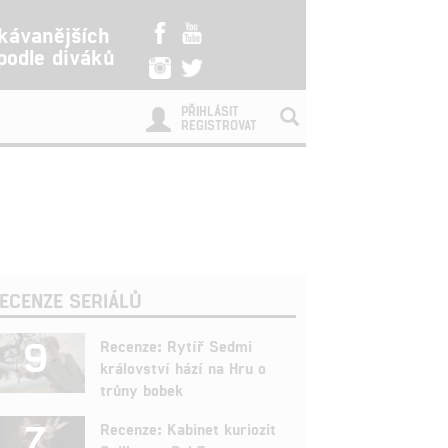
kávanějších
 podle diváků
PŘIHLÁSIT
REGISTROVAT
ECENZE SERIÁLŮ
9
Recenze: Rytíř Sedmi
království hází na Hru o
trůny bobek
7
Recenze: Kabinet kuriozit