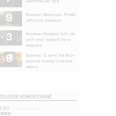
Guillerma Del Tora
9
Recenze: Monstrum: Příběh
Jeffreyho Dahmera
3
Recenze: Resident Evil: Lék
patří mezi nejhorší herní
adaptace
9
Recenze: 3. série The Boys
posouvá hranice zvrácené
zábavy
OSLEDNÍ KOMENTOVANÉ
221
FILM | 22.04.2026 08:53
拆彈專家