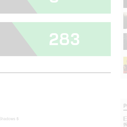
283
P
e Shadows
5