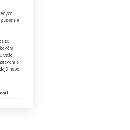
zených
 publika a
es ze
takovém
. Vaše
stavení a
dajů
nebo
ostí