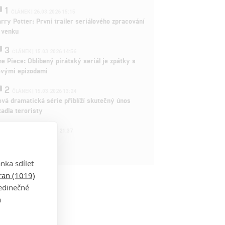
1
ČLÁNEK | 26.03.2026 15:15
rry Potter: První trailer seriálového zpracování
 venku
3
ČLÁNEK | 15.03.2026 14:56
e Piece: Oblíbený pirátský seriál je zpátky s
ovými epizodami
2
ČLÁNEK | 15.03.2026 13:24
vá dramatická série přiblíží skutečný únos
tadla teroristy
1
OSOBA | 15.02.2026 21:37
dam Sandler
nka sdílet
tran (1019)
jedinečné
a