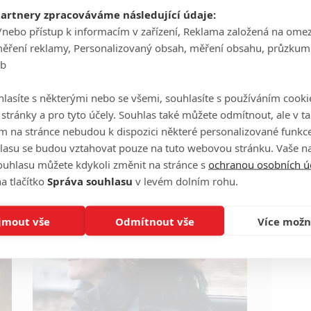
partnery zpracováváme následující údaje:
Zapomeňte na umělé pseudokontroverze. Nová
hutná detektivka vypadá dobře a má esa v rukávu.
/nebo přístup k informacím v zařízení, Reklama založená na ome
měření reklamy, Personalizovaný obsah, měření obsahu, průzkum
eb
lasíte s některými nebo se všemi, souhlasíte s používáním cooki
o stránky a pro tyto účely. Souhlas také můžete odmítnout, ale v 
m na stránce nebudou k dispozici některé personalizované funkce
Ester a Karolína: ČT nabídla dva vynikající
lasu se budou vztahovat pouze na tuto webovou stránku. Vaše na
pohledy na lidskou nezlomnost
ouhlasu můžete kdykoli změnit na stránce s
ochranou osobních ú
3
Petr Slavík - (Anarvin)
a tlačítko
Správa souhlasu
v levém dolním rohu.
| 16.01.2021 18:00
jmout vše
Odmítnout vše
Více možn