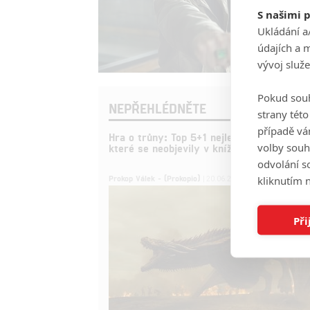
S našimi 
Ukládání a
údajích a 
vývoj služ
Pokud souh
NEPŘEHLÉDNĚTE
strany tét
případě vá
Hra o trůny: Top 5+1 nejlepších momentů,
volby souh
které se neobjevily v knížkách
odvolání s
5
Prokop Válek - (Prokopio)
kliknutím n
| 20.06.2020 07:00
Při