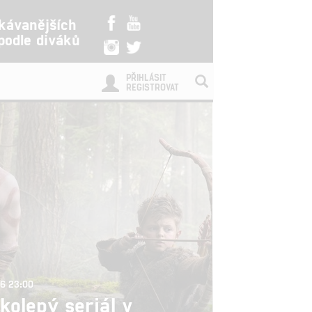
kávanějších
 podle diváků
PŘIHLÁSIT
REGISTROVAT
26 23:00
kolepý seriál v