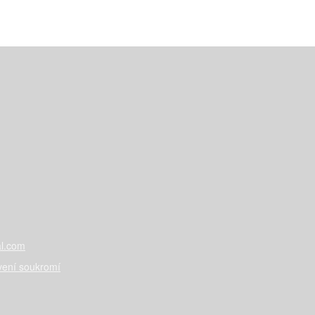
l.com
vení soukromí