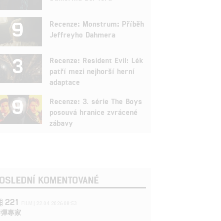
9
Recenze: Monstrum: Příběh
Jeffreyho Dahmera
3
Recenze: Resident Evil: Lék
patří mezi nejhorší herní
adaptace
9
Recenze: 3. série The Boys
posouvá hranice zvrácené
zábavy
OSLEDNÍ KOMENTOVANÉ
221
FILM | 22.04.2026 08:53
拆彈專家