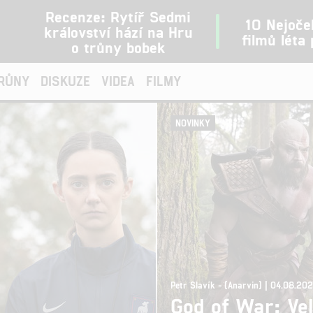
Recenze: Rytíř Sedmi
10 Nejoče
království hází na Hru
filmů léta
o trůny bobek
TRŮNY
DISKUZE
VIDEA
FILMY
NOVINKY
Petr Slavík - (Anarvin) | 04.08.20
God of War: Vel