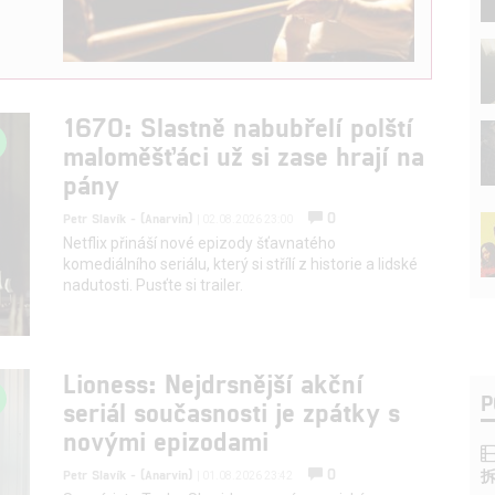
1670: Slastně nabubřelí polští
maloměšťáci už si zase hrají na
pány
0
Petr Slavík - (Anarvin)
| 02.08.2026 23:00
Netflix přináší nové epizody šťavnatého
komediálního seriálu, který si střílí z historie a lidské
nadutosti. Pusťte si trailer.
Lioness: Nejdrsnější akční
P
seriál současnosti je zpátky s
novými epizodami
0
Petr Slavík - (Anarvin)
| 01.08.2026 23:42