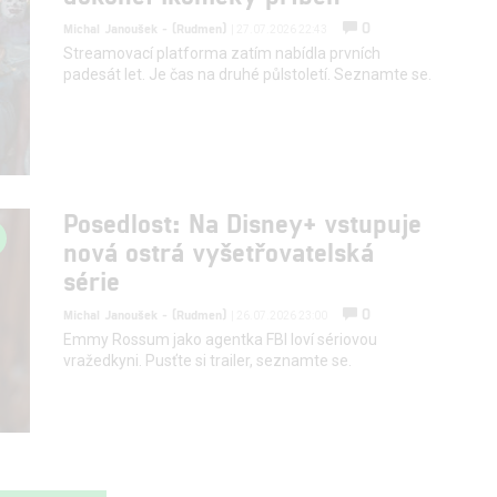
0
Michal Janoušek - (Rudmen)
| 27.07.2026 22:43
Streamovací platforma zatím nabídla prvních
padesát let. Je čas na druhé půlstoletí. Seznamte se.
Posedlost: Na Disney+ vstupuje
nová ostrá vyšetřovatelská
série
0
Michal Janoušek - (Rudmen)
| 26.07.2026 23:00
Emmy Rossum jako agentka FBI loví sériovou
vražedkyni. Pusťte si trailer, seznamte se.