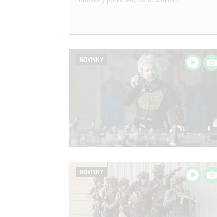
natočený podle skutečné události.
NOVINKY
NOVINKY