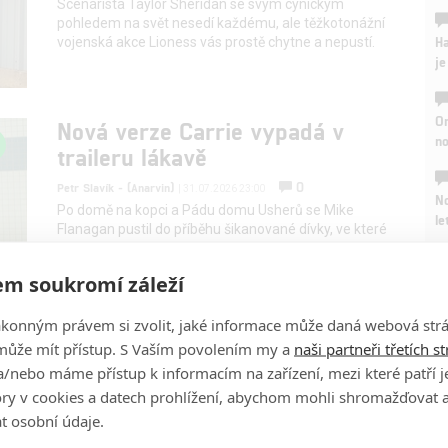
Scenárista Taylor Sheridan se svým cynickým
pohledem na svět nesedí každému, ale těžkotonážní
Ha
vojenská akce Lioness vás prostě chytne a nepustí.
je
On
Nová verze Carrie vypadá v
n
traileru lákavě
0
Petr Slavík - (Anarvin)
| 31.07.2026 23:00
No
Po domě na kopci a Pádu domu Usherů se Mike
le
Flanagan pustil do příběhu šikanované dívky, ve které
se probudí nadlidské schopnosti.
A
m soukromí záleží
ákonným právem si zvolit, jaké informace může daná webová strá
může mít přístup. S Vaším povolením my a
naši partneři třetích s
Lanterns: V posledním traileru
/nebo máme přístup k informacím na zařízení, mezi které patří 
vypadá komiksová novinka od
tory v cookies a datech prohlížení, abychom mohli shromažďovat 
HBO zatraceně dobře
t osobní údaje.
0
Petr Slavík - (Anarvin)
| 30.07.2026 22:58