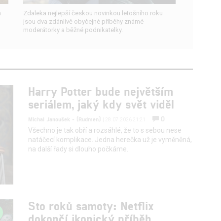
h
Zdaleka nejlepší českou novinkou letošního roku
jsou dva zdánlivě obyčejné příběhy známé
moderátorky a běžné podnikatelky.
Harry Potter bude největším
seriálem, jaký kdy svět viděl
0
Michal Janoušek - (Rudmen)
| 28.07.2026 21:21
Všechno je tak obří a rozsáhlé, že to s sebou nese
natáčecí komplikace. Jedna herečka už je vyměněná,
na další řady si dlouho počkáme.
Sto roků samoty: Netflix
dokončí ikonický příběh