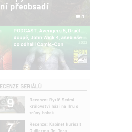
ní přeobsadí
0
a
PODCAST: Avengers 5, Dračí
doupě, John Wick 4, aneb vše
co odhalil Comic-Con
ECENZE SERIÁLŮ
9
Recenze: Rytíř Sedmi
království hází na Hru o
trůny bobek
7
Recenze: Kabinet kuriozit
Guillerma Del Tora