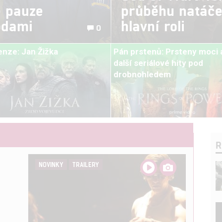
é pauze
průběhu natáče
odami
hlavní roli
0
nze: Jan Žižka
Pán prstenů: Prsteny moci 
další seriálové hity pod
drobnohledem
R
NOVINKY
TRAILERY