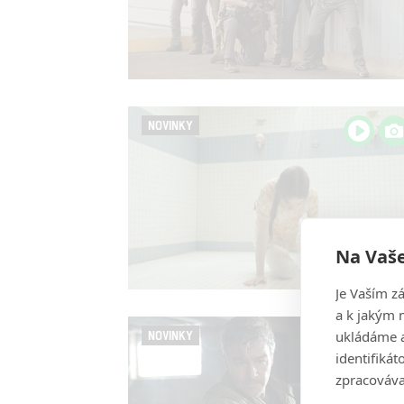
NOVINKY
Na Vaše
Je Vaším z
a k jakým 
ukládáme a
NOVINKY
identifiká
zpracováva