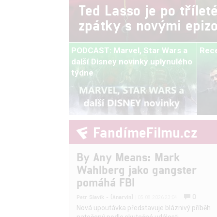
Ted Lasso je po třílet
zpátky s novými epiz
PODCAST: Marvel, Star Wars a
Rece
další Disney novinky uplynulého
týdne
By Any Means: Mark
Wahlberg jako gangster
pomáhá FBI
0
Petr Slavík - (Anarvin)
| 05.08.2026 23:04
Nová upoutávka představuje bláznivý příběh