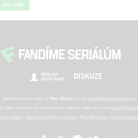
číst další
DISKUZE
PŘIHLÁSIT
REGISTROVAT
Šéfredaktorkou webu je
Petr Slavík
, e-mail
serialy@fandimefilmu.cz
li zájem o inzerci na našem webu napište nám na e-mail
studio@konca
ních údajů
|
Zásady používání cookies
|
Pravidla webu
|
Upravit nasta