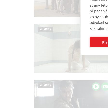
strany tét
případě vá
volby souh
odvolání s
kliknutím n
NOVINKY
Při
NOVINKY