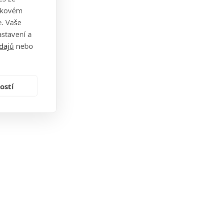
takovém
. Vaše
stavení a
dajů
nebo
ostí