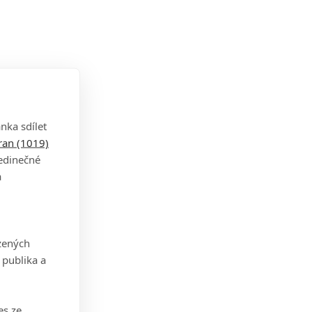
nka sdílet
tran (1019)
jedinečné
a
zených
 publika a
es ze