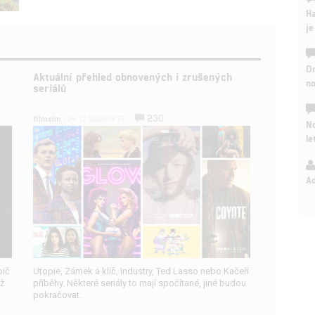
Ha
je
On
Aktuální přehled obnovených i zrušených
n
seriálů
230
filmsim
| 29.12.2020 19:37
No
le
A
pič
Utopie, Zámek a klíč, Industry, Ted Lasso nebo Kačeří
ž
příběhy. Některé seriály to mají spočítané, jiné budou
pokračovat.