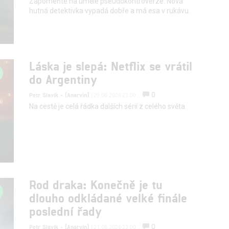
Zapomeňte na umělé pseudokontroverze. Nová
hutná detektivka vypadá dobře a má esa v rukávu.
Láska je slepá: Netflix se vrátil
do Argentiny
0
Petr Slavík - (Anarvin)
| 29.06.2026 23:00
Na cestě je celá řádka dalších sérií z celého světa.
Rod draka: Konečně je tu
dlouho odkládané velké finále
poslední řady
0
Petr Slavík - (Anarvin)
| 21.06.2026 23:00