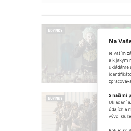
NOVINKY
Na Vaše
Je Vaším z
a k jakým 
ukládáme a
identifiká
zpracováva
S našimi 
NOVINKY
Ukládání a
údajích a 
vývoj služ
Pokud souh