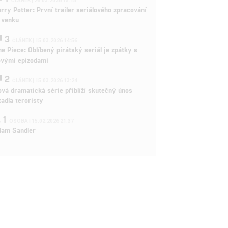
ČLÁNEK | 26.03.2026 15:15
rry Potter: První trailer seriálového zpracování
 venku
3
ČLÁNEK | 15.03.2026 14:56
e Piece: Oblíbený pirátský seriál je zpátky s
ovými epizodami
2
ČLÁNEK | 15.03.2026 13:24
vá dramatická série přiblíží skutečný únos
tadla teroristy
1
OSOBA | 15.02.2026 21:37
dam Sandler