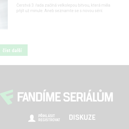
Čerstvá 3. řada začíná velkolepou bitvou, která měla
přijít už minule. Aneb seznamte se s novou sérií.
číst další
DISKUZE
PŘIHLÁSIT
REGISTROVAT