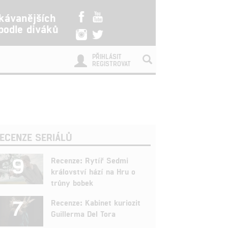
kávanějších
 podle diváků
PŘIHLÁSIT
REGISTROVAT
ECENZE SERIÁLŮ
9
Recenze: Rytíř Sedmi
království hází na Hru o
trůny bobek
7
Recenze: Kabinet kuriozit
Guillerma Del Tora