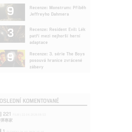
9
Recenze: Monstrum: Příběh
Jeffreyho Dahmera
3
Recenze: Resident Evil: Lék
patří mezi nejhorší herní
adaptace
9
Recenze: 3. série The Boys
posouvá hranice zvrácené
zábavy
OSLEDNÍ KOMENTOVANÉ
221
FILM | 22.04.2026 08:53
拆彈專家
1