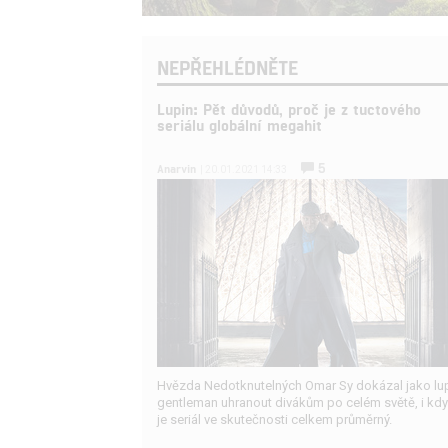
NEPŘEHLÉDNĚTE
Lupin: Pět důvodů, proč je z tuctového
seriálu globální megahit
5
Anarvin
| 20.01.2021 14:33
Hvězda Nedotknutelných Omar Sy dokázal jako lu
gentleman uhranout divákům po celém světě, i kdy
je seriál ve skutečnosti celkem průměrný.