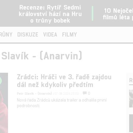
Recenze: Rytíř Sedmi
10 Nejoče
království hází na Hru
filmů léta
o trůny bobek
TRŮNY
DISKUZE
VIDEA
FILMY
 Slavík - (Anarvin)
Zrádci: Hráči ve 3. řadě zajdou
R
dál než kdykoliv předtím
0
Petr Slavík - (Anarvin)
| 07.08.2026 23:00
Nová řada Zrádců ukázala trailer a odhalila první
podrobnosti.