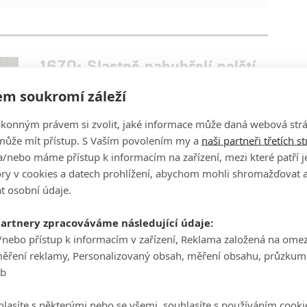
1670: Slastně nabubřelí polští
maloměšťáci už si zase hrají na
m soukromí záleží
pány
0
ákonným právem si zvolit, jaké informace může daná webová strá
Petr Slavík - (Anarvin)
| 02.08.2026 23:00
Netflix přináší nové epizody šťavnatého
může mít přístup. S Vaším povolením my a
naši partneři třetích s
komediálního seriálu, který si střílí z historie a lidské
/nebo máme přístup k informacím na zařízení, mezi které patří 
nadutosti. Pusťte si trailer.
tory v cookies a datech prohlížení, abychom mohli shromažďovat 
t osobní údaje.
Lioness: Nejdrsnější akční
partnery zpracováváme následující údaje:
/nebo přístup k informacím v zařízení, Reklama založená na ome
seriál současnosti je zpátky s
měření reklamy, Personalizovaný obsah, měření obsahu, průzkum
novými epizodami
eb
0
Petr Slavík - (Anarvin)
| 01.08.2026 23:42
Scenárista Taylor Sheridan se svým cynickým
lasíte s některými nebo se všemi, souhlasíte s používáním cooki