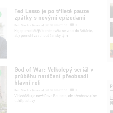
Ted Lasso je po tříleté pauze
zpátky s novými epizodami
0
Petr Slavík - (Anarvin)
| 05.08.2026 23:00
Nejoptimističtější trenér světa se vrací do Británie,
aby pomohl zvednout ženský tým.
God of War: Velkolepý seriál v
průběhu natáčení přeobsadí
hlavní roli
P
0
Petr Slavík - (Anarvin)
| 04.08.2026 23:00
V hledáčku je nově Dave Bautista, ale přeobsazují se i
další postavy.