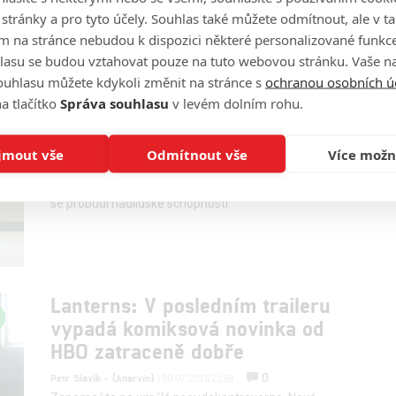
pohledem na svět nesedí každému, ale těžkotonážní
o stránky a pro tyto účely. Souhlas také můžete odmítnout, ale v 
vojenská akce Lioness vás prostě chytne a nepustí.
m na stránce nebudou k dispozici některé personalizované funkce
lasu se budou vztahovat pouze na tuto webovou stránku. Vaše na
ouhlasu můžete kdykoli změnit na stránce s
ochranou osobních ú
Nová verze Carrie vypadá v
a tlačítko
Správa souhlasu
v levém dolním rohu.
traileru lákavě
0
Petr Slavík - (Anarvin)
jmout vše
Odmítnout vše
Více možn
| 31.07.2026 23:00
Po domě na kopci a Pádu domu Usherů se Mike
Flanagan pustil do příběhu šikanované dívky, ve které
se probudí nadlidské schopnosti.
Lanterns: V posledním traileru
vypadá komiksová novinka od
HBO zatraceně dobře
0
Petr Slavík - (Anarvin)
| 30.07.2026 22:58