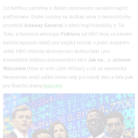
Od
Netflixu
zamíříme k dalším obnoveným seriálům napříč
platformami. Druhé sezóny se dočkají série z nemocničního
prostředí
Attaway General
, v němž hrají hvězdičky z
Tik
Toku
, a hororová antologie
Folklore
od
HBO Asia
, ve kterém
každou epizodu natáčí jiný asijský režisér v jiném asijském
státě.
HBO
ohlásila obnovení pro druhou řadu i pro
komediálně laděnou dokumentární sérií
Jak na... s Johnem
Wilsonem
(
How to with John Wilson
), v níž se neurotický
Newyorčan snaží udílet cenné rady pro každý den, a dále pak
pro finanční drama
Industry
.