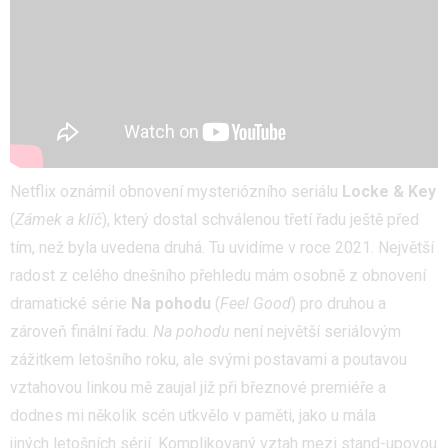
Netflix oznámil obnovení mysteriózního seriálu
Locke & Key
(
Zámek a klíč
), který dostal schválenou třetí řadu ještě před
tím, než byla uvedena druhá. Tu uvidíme v roce 2021. Největší
radost z celého dnešního přehledu mám osobně z obnovení
dramatické série
Na pohodu
(
Feel Good
) pro druhou a
zároveň finální řadu.
Na pohodu
není největší seriálovým
zážitkem letošního roku, ale svými postavami a poutavou
vztahovou linkou mě zaujal již při březnové premiéře a
dodnes mi několik scén utkvělo v paměti, jako u mála
jiných letošních sérií. Komplikovaný vztah mezi stand-upovou