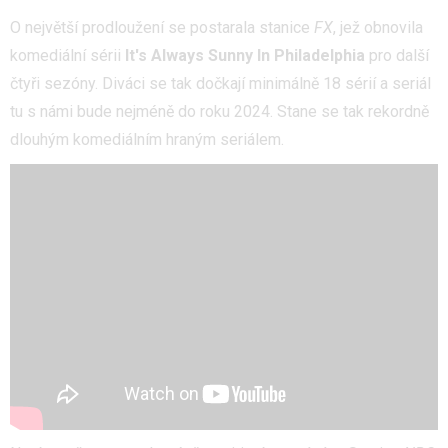
O největší prodloužení se postarala stanice
FX
, jež obnovila
komediální sérii
It's Always Sunny In Philadelphia
pro další
čtyři sezóny. Diváci se tak dočkají minimálně 18 sérií a seriál
tu s námi bude nejméně do roku 2024. Stane se tak rekordně
dlouhým komediálním hraným seriálem.