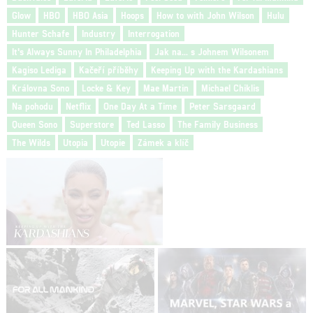
Glow
HBO
HBO Asia
Hoops
How to with John Wilson
Hulu
Hunter Schafe
Industry
Interrogation
It's Always Sunny In Philadelphia
Jak na... s Johnem Wilsonem
Kagiso Lediga
Kačeří příběhy
Keeping Up with the Kardashians
Královna Sono
Locke & Key
Mae Martin
Michael Chiklis
Na pohodu
Netflix
One Day At a Time
Peter Sarsgaard
Queen Sono
Superstore
Ted Lasso
The Family Business
The Wilds
Utopia
Utopie
Zámek a klíč