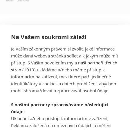
Na Vašem soukromí záleží
Je Vaším zákonným právem si zvolit, jaké informace
může daná webová stránka sdílet a k jakým může mít
přístup. S Vaším povolením my a
naši partneři třetích
stran (1019)
ukládáme a/nebo máme přístup k
informacím na zařízení, mezi které patří jedinečné
DISKUZE
PŘIHLÁSIT
identifikátory v cookies a datech prohlížení, abychom
REGISTROVAT
mohli shromažďovat a zpracovávat osobní údaje.
Šéfredaktorkou webu je
Petr Slavík
, e-mail
serialy@fandimefilmu.cz
S našimi partnery zpracováváme následující
údaje:
Máte-li zájem o inzerci na našem webu napište nám na e-mail
studio@koncal.com
Ukládání a/nebo přístup k informacím v zařízení,
Reklama založená na omezených údajích a měření
Ochrana osobních údajů
|
Zásady používání cookies
|
Pravidla webu
|