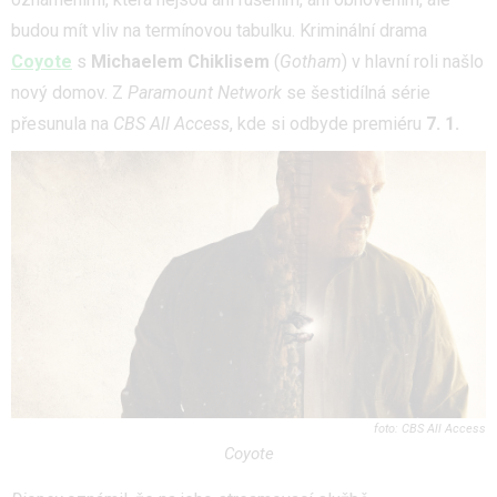
budou mít vliv na termínovou tabulku. Kriminální drama
Coyote
s
Michaelem Chiklisem
(
Gotham
) v hlavní roli našlo
nový domov. Z
Paramount Network
se šestidílná série
přesunula na
CBS All Access
, kde si odbyde premiéru
7. 1.
CBS All Access
Coyote