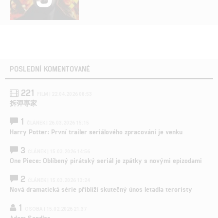
POSLEDNÍ KOMENTOVANÉ
221
FILM | 22.04.2026 08:53
拆彈專家
1
ČLÁNEK | 26.03.2026 15:15
Harry Potter: První trailer seriálového zpracování je venku
3
ČLÁNEK | 15.03.2026 14:56
One Piece: Oblíbený pirátský seriál je zpátky s novými epizodami
2
ČLÁNEK | 15.03.2026 13:24
Nová dramatická série přiblíží skutečný únos letadla teroristy
1
OSOBA | 15.02.2026 21:37
Adam Sandler