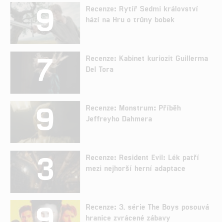
9
Recenze: Rytíř Sedmi království
hází na Hru o trůny bobek
7
Recenze: Kabinet kuriozit Guillerma
Del Tora
9
Recenze: Monstrum: Příběh
Jeffreyho Dahmera
3
Recenze: Resident Evil: Lék patří
mezi nejhorší herní adaptace
9
Recenze: 3. série The Boys posouvá
hranice zvrácené zábavy