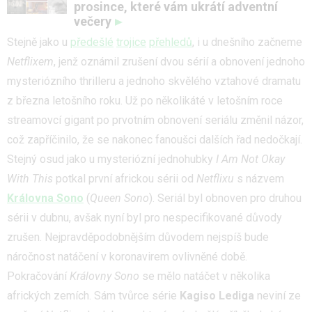
prosince, které vám ukrátí adventní
večery
Stejně jako u
předešlé
trojice
přehledů
, i u dnešního začneme
Netflixem
, jenž oznámil zrušení dvou sérií a obnovení jednoho
mysteriózního thrilleru a jednoho skvělého vztahové dramatu
z března letošního roku. Už po několikáté v letošním roce
streamovcí gigant po prvotním obnovení seriálu změnil názor,
což zapříčinilo, že se nakonec fanoušci dalších řad nedočkají.
Stejný osud jako u mysteriózní jednohubky
I Am Not Okay
With This
potkal první africkou sérii od
Netflixu
s názvem
Královna Sono
(
Queen Sono
). Seriál byl obnoven pro druhou
sérii v dubnu, avšak nyní byl pro nespecifikované důvody
zrušen. Nejpravděpodobnějším důvodem nejspíš bude
náročnost natáčení v koronavirem ovlivněné době.
Pokračování
Královny Sono
se mělo natáčet v několika
afrických zemích. Sám tvůrce série
Kagiso Lediga
neviní ze