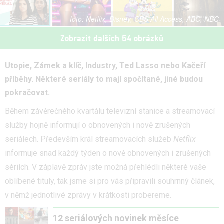
Netflix, Disney, CBS All Access, ABC, NBC
Zobrazit dalších 54 obrázků
Utopie, Zámek a klíč, Industry, Ted Lasso nebo Kačeří
příběhy. Některé seriály to mají spočítané, jiné budou
pokračovat.
Během závěrečného kvartálu televizní stanice a streamovací
služby hojně informují o obnovených i nově zrušených
seriálech. Především král streamovacích služeb
Netflix
informuje snad každý týden o nově obnovených i zrušených
sériích. V záplavě zpráv jste možná přehlédli některé vaše
oblíbené tituly, tak jsme si pro vás připravili souhrnný článek,
v němž jednotlivé zprávy v krátkosti probereme.
12 seriálových novinek měsíce