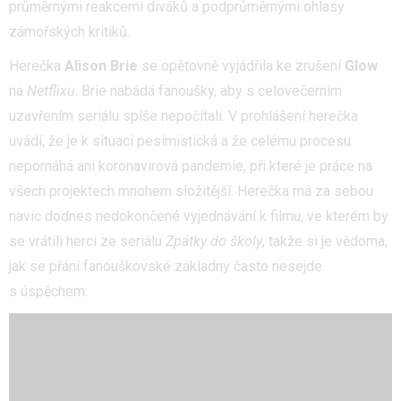
průměrnými reakcemi diváků a podprůměrnými ohlasy
zámořských kritiků.
Herečka
Alison Brie
se opětovně vyjádřila ke zrušení
Glow
na
Netflixu
. Brie nabádá fanoušky, aby s celovečerním
uzavřením seriálu spíše nepočítali. V prohlášení herečka
uvádí, že je k situaci pesimistická a že celému procesu
nepomáhá ani koronavirová pandemie, při které je práce na
všech projektech mnohem složitější. Herečka má za sebou
navíc dodnes nedokončené vyjednávání k filmu, ve kterém by
se vrátili herci ze seriálu
Zpátky do školy
, takže si je vědoma,
jak se přání fanouškovské základny často nesejde
s úspěchem.