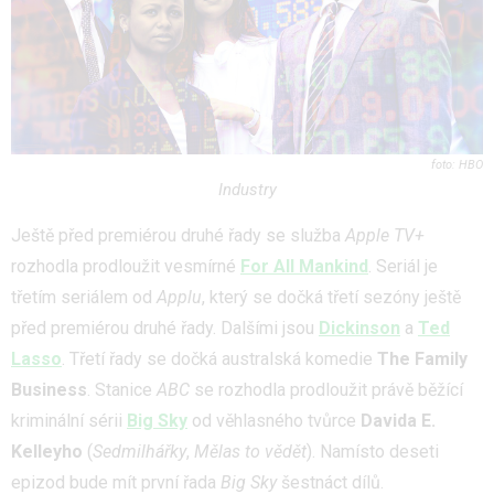
HBO
Industry
Ještě před premiérou druhé řady se služba
Apple TV+
rozhodla prodloužit vesmírné
For All Mankind
. Seriál je
třetím seriálem od
Applu
, který se dočká třetí sezóny ještě
před premiérou druhé řady. Dalšími jsou
Dickinson
a
Ted
Lasso
. Třetí řady se dočká australská komedie
The Family
Business
. Stanice
ABC
se rozhodla prodloužit právě běžící
kriminální sérii
Big Sky
od věhlasného tvůrce
Davida E.
Kelleyho
(
Sedmilhářky
,
Mělas to vědět
). Namísto deseti
epizod bude mít první řada
Big Sky
šestnáct dílů.