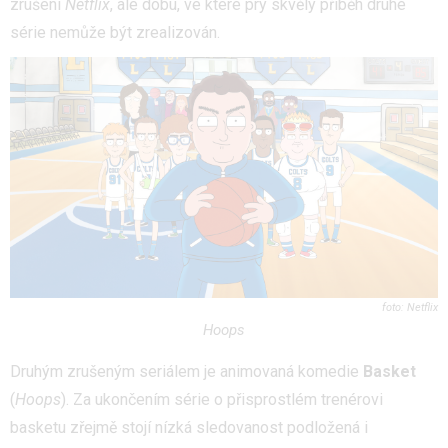
zrušení
Netflix
, ale dobu, ve které prý skvělý příběh druhé
série nemůže být zrealizován.
Netflix
Hoops
Druhým zrušeným seriálem je animovaná komedie
Basket
(
Hoops
). Za ukončením série o přisprostlém trenérovi
basketu zřejmě stojí nízká sledovanost podložená i