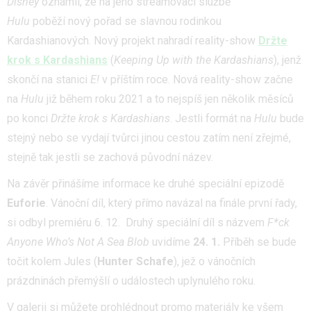
Disney
oznámil, že na jeho streamovací službě
Hulu
poběží nový pořad se slavnou rodinkou
Kardashianových. Nový projekt nahradí reality-show
Držte
krok s Kardashians
(
Keeping Up with the Kardashians
), jenž
skončí na stanici
E!
v příštím roce. Nová reality-show začne
na
Hulu
již během roku 2021 a to nejspíš jen několik měsíců
po konci
Držte krok s Kardashians
. Jestli formát na
Hulu
bude
stejný nebo se vydají tvůrci jinou cestou zatím není zřejmé,
stejně tak jestli se zachová původní název.
Na závěr přinášíme informace ke druhé speciální epizodě
Euforie
. Vánoční díl, který přímo navázal na finále první řady,
si odbyl premiéru 6. 12. Druhý speciální díl s názvem
F*ck
Anyone Who’s Not A Sea Blob
uvidíme
24. 1.
Příběh se bude
točit kolem Jules (
Hunter Schafe
), jež o vánočních
prázdninách přemýšlí o událostech uplynulého roku.
V galerii si můžete prohlédnout promo materiály ke všem