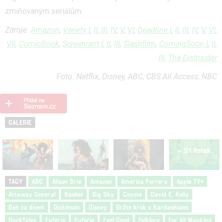
zmiňovaným seriálům.
Zdroje:
Amazon
,
Variety I
,
II
,
III
,
IV
,
V
,
VI
,
Deadline I
,
II
,
III
,
IV
,
V
,
VI
,
VII
,
ComicBook
,
Screenrant I
,
II
,
III
,
Slashfilm
,
ComingSoon I
,
II
,
III
,
The DisInsider
Foto: Netflix, Disney, ABC, CBS All Access, NBC
GALERIE
+ 51 fotek
TAGY
ABC
Alison Brie
Amazon
America Ferrera
Apple TV+
Attaway General
Basket
Big Sky
Coyote
David E. Kelly
Den za dnem
Dickinson
Disney
Držte krok s Kardashians
DuckTales
Euforia
Euforie
Feel Good
Folklore
For All Mankind