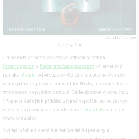
CBS All Access
Interrogation
Druhé řady se nedočká letošní kriminální drama
Interrogation
s
Peterem Sarsgaardem
ani americký
remake
Utopie
od
Amazonu
. Opačná situace na
Amazon
Prime
panuje v případě seriálu
The Wilds
, o dívkách, které
ztroskotaly na pustém ostrově. Série dostane druhou řadu.
Příznivci
Kačeřích příběhů
zřejmě nepotěší, že se
Disney
rozhodl pro ukončení poslední verze
DuckTales
a to po
třech sezónách.
Nynější přehled završíme nejrůznějšími přesuny a
oznámeními, která nejsou ani rušením, ani obnovením, ale