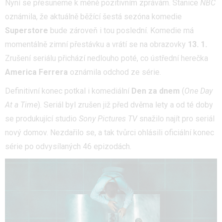
Nyní se přesuneme k méně pozitivním zprávám. Stanice
NBC
oznámila, že aktuálně běžící šestá sezóna komedie
Superstore
bude zároveň i tou poslední. Komedie má
momentálně zimní přestávku a vrátí se na obrazovky
13. 1.
Zrušení seriálu přichází nedlouho poté, co ústřední herečka
America
Ferrera
oznámila odchod ze série.
Definitivní konec potkal i komediální
Den za dnem
(
One Day
At a Time
). Seriál byl zrušen již před dvěma lety a od té doby
se produkující studio
Sony Pictures TV
snažilo najít pro seriál
nový domov. Nezdařilo se, a tak tvůrci ohlásili oficiální konec
série po odvysílaných 46 epizodách.