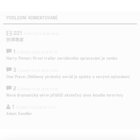
POSLEDNÍ KOMENTOVANÉ
221
FILM | 22.04.2026 08:53
拆彈專家
1
ČLÁNEK | 26.03.2026 15:15
Harry Potter: První trailer seriálového zpracování je venku
3
ČLÁNEK | 15.03.2026 14:56
One Piece: Oblíbený pirátský seriál je zpátky s novými epizodami
2
ČLÁNEK | 15.03.2026 13:24
Nová dramatická série přiblíží skutečný únos letadla teroristy
1
OSOBA | 15.02.2026 21:37
Adam Sandler