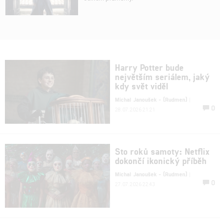
Harry Potter bude
největším seriálem, jaký
kdy svět viděl
Michal Janoušek - (Rudmen)
|
0
28.07.2026 21:21
Sto roků samoty: Netflix
dokončí ikonický příběh
Michal Janoušek - (Rudmen)
|
0
27.07.2026 22:43