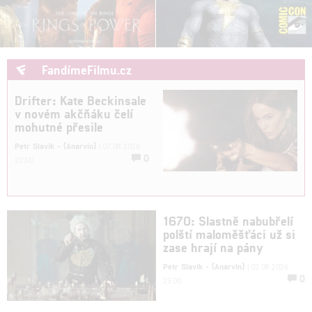
Drifter: Kate Beckinsale
v novém akčňáku čelí
mohutné přesile
Petr Slavík - (Anarvin)
| 07.08.2026
0
22:50
1670: Slastně nabubřelí
polští maloměšťáci už si
zase hrají na pány
Petr Slavík - (Anarvin)
| 02.08.2026
0
23:00