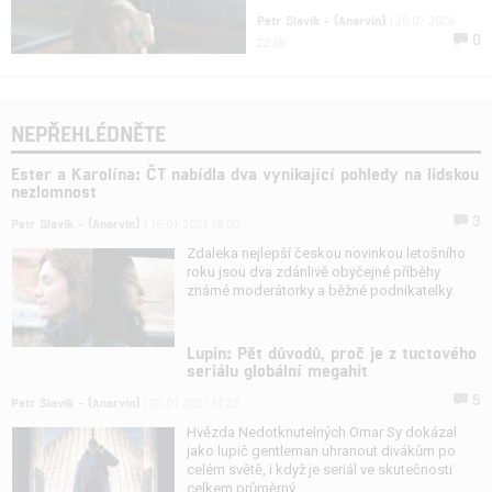
Petr Slavík - (Anarvin)
| 30.07.2026
0
22:58
NEPŘEHLÉDNĚTE
Ester a Karolína: ČT nabídla dva vynikající pohledy na lidskou
nezlomnost
3
Petr Slavík - (Anarvin)
| 16.01.2021 18:00
Zdaleka nejlepší českou novinkou letošního
roku jsou dva zdánlivě obyčejné příběhy
známé moderátorky a běžné podnikatelky.
Lupin: Pět důvodů, proč je z tuctového
seriálu globální megahit
5
Petr Slavík - (Anarvin)
| 20.01.2021 14:33
Hvězda Nedotknutelných Omar Sy dokázal
jako lupič gentleman uhranout divákům po
celém světě, i když je seriál ve skutečnosti
celkem průměrný.