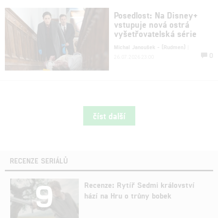
Posedlost: Na Disney+
vstupuje nová ostrá
vyšetřovatelská série
Michal Janoušek - (Rudmen)
|
0
26.07.2026 23:00
číst další
RECENZE SERIÁLŮ
9
Recenze: Rytíř Sedmi království
hází na Hru o trůny bobek