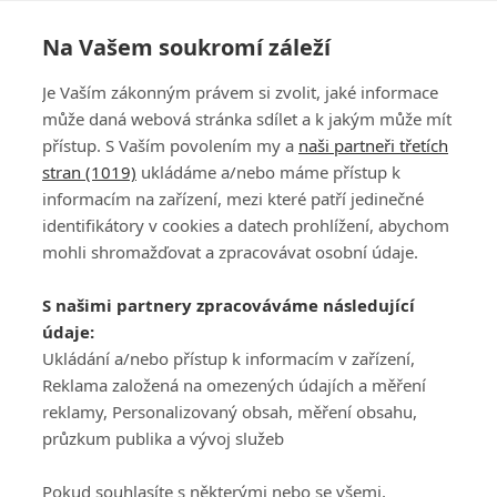
Na Vašem soukromí záleží
Je Vaším zákonným právem si zvolit, jaké informace
může daná webová stránka sdílet a k jakým může mít
přístup. S Vaším povolením my a
naši partneři třetích
stran (1019)
ukládáme a/nebo máme přístup k
informacím na zařízení, mezi které patří jedinečné
DISKUZE
PŘIHLÁSIT
identifikátory v cookies a datech prohlížení, abychom
REGISTROVAT
mohli shromažďovat a zpracovávat osobní údaje.
Šéfredaktorkou webu je
Petr Slavík
, e-mail
serialy@fandimefilmu.cz
S našimi partnery zpracováváme následující
údaje:
Máte-li zájem o inzerci na našem webu napište nám na e-mail
Ukládání a/nebo přístup k informacím v zařízení,
studio@koncal.com
Reklama založená na omezených údajích a měření
Ochrana osobních údajů
|
Zásady používání cookies
|
Pravidla webu
|
reklamy, Personalizovaný obsah, měření obsahu,
Upravit nastavení soukromí
průzkum publika a vývoj služeb
Pokud souhlasíte s některými nebo se všemi,