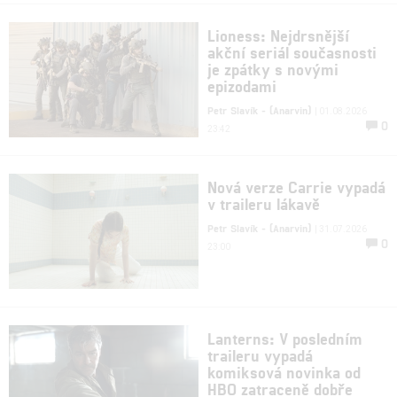
Lioness: Nejdrsnější
akční seriál současnosti
je zpátky s novými
epizodami
Petr Slavík - (Anarvin)
| 01.08.2026
0
23:42
Nová verze Carrie vypadá
v traileru lákavě
Petr Slavík - (Anarvin)
| 31.07.2026
0
23:00
Lanterns: V posledním
traileru vypadá
komiksová novinka od
HBO zatraceně dobře