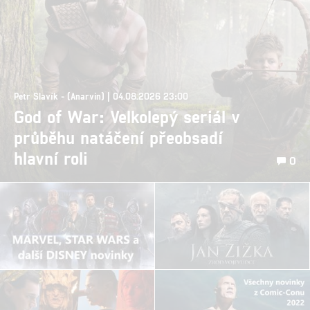
Petr Slavík - (Anarvin) | 04.08.2026 23:00
God of War: Velkolepý seriál v
průběhu natáčení přeobsadí
hlavní roli
0