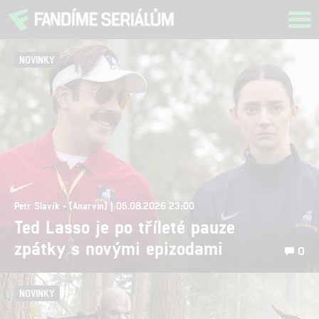
Tog
navi
NOVINKY
Petr Slavík - (Anarvin) | 05.08.2026 23:00
Ted Lasso je po tříleté pauze
zpátky s novými epizodami
0
NOVINKY