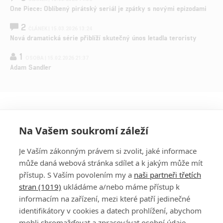
One Piece: Oblíbený pirátský seriál je zpátky s novými epizodami
2
ČLÁNEK | 15.03.2026 13:24
Nová dramatická série přiblíží skutečný únos letadla teroristy
1
OSOBA | 15.02.2026 21:37
Adam Sandler
Na Vašem soukromí záleží
Je Vaším zákonným právem si zvolit, jaké informace
může daná webová stránka sdílet a k jakým může mít
přístup. S Vaším povolením my a
naši partneři třetích
stran (1019)
ukládáme a/nebo máme přístup k
informacím na zařízení, mezi které patří jedinečné
DISKUZE
PŘIHLÁSIT
identifikátory v cookies a datech prohlížení, abychom
REGISTROVAT
mohli shromažďovat a zpracovávat osobní údaje.