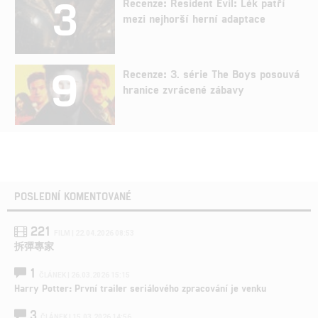
3
Recenze: Resident Evil: Lék patří
mezi nejhorší herní adaptace
9
Recenze: 3. série The Boys posouvá
hranice zvrácené zábavy
POSLEDNÍ KOMENTOVANÉ
221
FILM | 22.04.2026 08:53
拆彈專家
1
ČLÁNEK | 26.03.2026 15:15
Harry Potter: První trailer seriálového zpracování je venku
3
ČLÁNEK | 15.03.2026 14:56