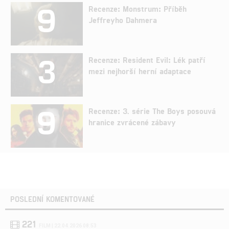
9
Recenze: Monstrum: Příběh
Jeffreyho Dahmera
3
Recenze: Resident Evil: Lék patří
mezi nejhorší herní adaptace
9
Recenze: 3. série The Boys posouvá
hranice zvrácené zábavy
POSLEDNÍ KOMENTOVANÉ
221
FILM | 22.04.2026 08:53