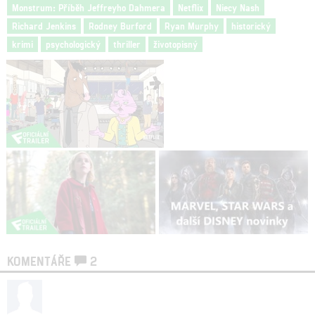
Monstrum: Příběh Jeffreyho Dahmera
Netflix
Niecy Nash
Richard Jenkins
Rodney Burford
Ryan Murphy
historický
krimi
psychologický
thriller
životopisný
KOMENTÁŘE
2