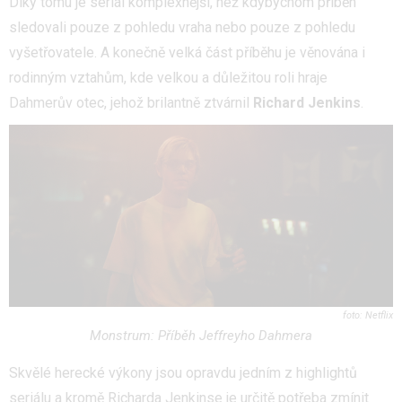
Díky tomu je seriál komplexnější, než kdybychom příběh
sledovali pouze z pohledu vraha nebo pouze z pohledu
vyšetřovatele. A konečně velká část příběhu je věnována i
rodinným vztahům, kde velkou a důležitou roli hraje
Dahmerův otec, jehož brilantně ztvárnil
Richard Jenkins
.
Netflix
Monstrum: Příběh Jeffreyho Dahmera
Skvělé herecké výkony jsou opravdu jedním z highlightů
seriálu a kromě Richarda Jenkinse je určitě potřeba zmínit