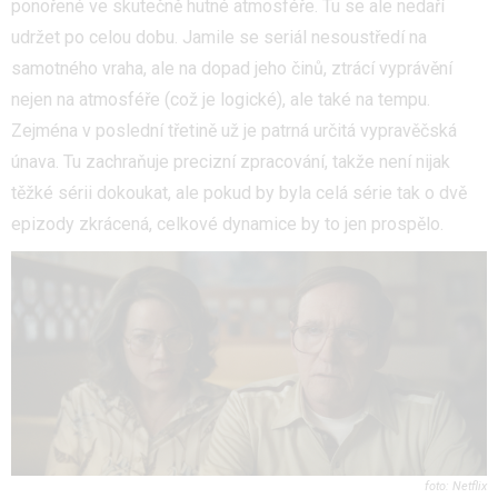
ponořené ve skutečně hutné atmosféře. Tu se ale nedaří
udržet po celou dobu. Jamile se seriál nesoustředí na
samotného vraha, ale na dopad jeho činů, ztrácí vyprávění
nejen na atmosféře (což je logické), ale také na tempu.
Zejména v poslední třetině už je patrná určitá vypravěčská
únava. Tu zachraňuje precizní zpracování, takže není nijak
těžké sérii dokoukat, ale pokud by byla celá série tak o dvě
epizody zkrácená, celkové dynamice by to jen prospělo.
Netflix