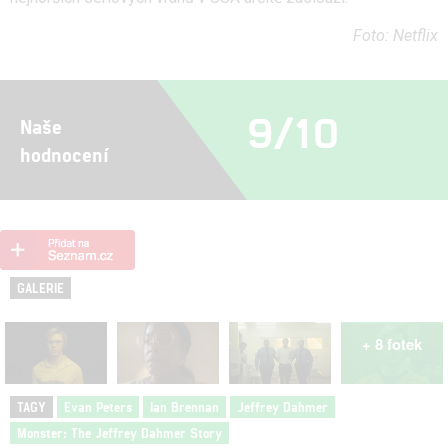
Foto: Netflix
9/10
Naše
hodnocení
GALERIE
+ 8 fotek
TAGY
Evan Peters
Ian Brennan
Jeffrey Dahmer
Monster: The Jeffrey Dahmer Story