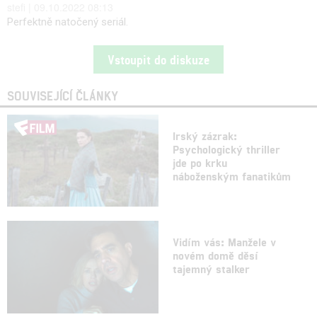
stefi | 09.10.2022 08:13
Perfektně natočený seriál.
Vstoupit do diskuze
SOUVISEJÍCÍ ČLÁNKY
Irský zázrak:
Psychologický thriller
jde po krku
náboženským fanatikům
Vidím vás: Manžele v
novém domě děsí
tajemný stalker