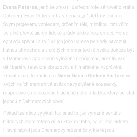
Evana Peterse
, jenž se zhostil ústřední role sériového vraha
Dahmera. Evan Peters totiž v seriálu „je“ Jeffrey Dahmer.
Svým projevem, vzhledem, držením těla, mimikou...tím vším
se plně převtěluje do lidské zrůdy takřka bez emocí. Herec
opravdu splynul s rolí, už jen jeho upřené pohledy navozují
hutnou atmosféru a v určitých momentech člověku dokáže být
v Dahmerově společnoti vyloženě nepříjemně, ačkoliv vás
dělí bariéra televizní obrazovky a filmařského vyprávění.
Zmínit si určitě zaslouží i
Niecy Nash
a
Rodney Burford
ve
svých rolích starostlivé avšak nevyslyšené sousedky,
respektive ambiciózního hluchoněmého mladíka, který se stal
jednou z Dahmerových obětí.
Pokud lze něco vytýkat, tak snad to, jak výrazně seriál v
některých momentech dělá úkrok od toho, co je jeho jádrem.
Hlavní náplní jsou Dhamerovy hrůzné činy, které jsou