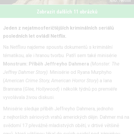
Netflix
Zobrazit dalších 11 obrázků
Jeden z nejatmosferičtějších kriminálních seriálů
posledních let ovládl Netflix.
Na
Netflixu
najdeme spoustu dokumentů s kriminální
tématikou, ale i hranou tvorbu. Patří sem také minisérie
Monstrum: Příběh Jeffreyho Dahmera
(Monster: The
Jeffrey Dahmer Story)
. Minisérie od Ryana Murphyho
(
American Crime Story, American Horror Story
) a Iana
Brannana (
Glee, Hollywood
) i několik týdnů po premiéře
vyvolávala živou diskusi.
Minisérie sleduje příběh Jeffreyho Dahmera, jednoho
z nejhorších sériových vrahů amerických dějin. Dahmer má na
svědomí 17 převážně mladistvých obětí, v drtivé většině
gayů, které většinou lákal do svých osidel pod záminkou