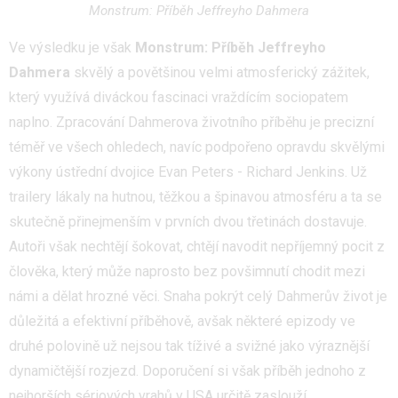
Monstrum: Příběh Jeffreyho Dahmera
Ve výsledku je však
Monstrum: Příběh Jeffreyho
Dahmera
skvělý a povětšinou velmi atmosferický zážitek,
který využívá diváckou fascinaci vraždícím sociopatem
naplno. Zpracování Dahmerova životního příběhu je precizní
téměř ve všech ohledech, navíc podpořeno opravdu skvělými
výkony ústřední dvojice Evan Peters - Richard Jenkins. Už
trailery lákaly na hutnou, těžkou a špinavou atmosféru a ta se
skutečně přinejmenším v prvních dvou třetinách dostavuje.
Autoři však nechtějí šokovat, chtějí navodit nepříjemný pocit z
člověka, který může naprosto bez povšimnutí chodit mezi
námi a dělat hrozné věci. Snaha pokrýt celý Dahmerův život je
důležitá a efektivní příběhově, avšak některé epizody ve
druhé polovině už nejsou tak tíživé a svižné jako výraznější
dynamičtější rozjezd. Doporučení si však příběh jednoho z
nejhorších sériových vrahů v USA určitě zaslouží.