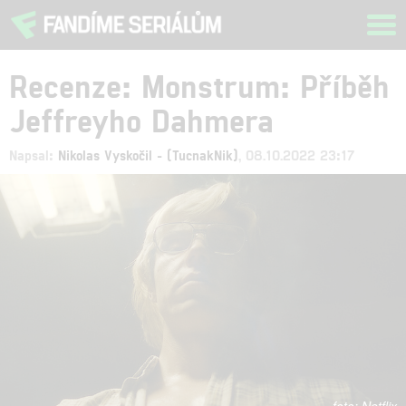
Tog
navi
Recenze: Monstrum: Příběh
Jeffreyho Dahmera
Napsal:
Nikolas Vyskočil - (TucnakNik)
, 08.10.2022 23:17