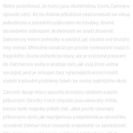
Nutno podotknout, že tvůrci jsou skutečnému životu Dahmera
opravdu věrní. Až na drobné příběhové nesrovnalosti se věnuji
jednotlivým a zásadním událostem do hloubky. Kromě
důsledného zobrazení skutečnosti se snaží zkoumat
Dahmerovy interní pohnutky a nastínit, jak vlastně své brutální
činy vnímal. Minisérie nenabízí jen prosté vyobrazení vražd či
tragického života ústřední postavy, ale je vyloženě ponorem
do Dahmerova světa a ukazuje nám, jak svůj život vnímá
sociopat, jenž je schopen bez výraznějších emocí mučit,
vraždit a působit problémy lidem ze svého nejbližšího okolí.
Zároveň dávají tvůrci spoustu prostoru i obětem a jejich
příbuzným. Desítky minut stopáže jsou věnovány dohře,
kterou tento tragický příběh měl. Jaké pocity cloumaly
příbuznými obětí, jak nepříjemnou a nepřátelskou atmosféru
vyvolával Dahmer mezi sousedy a následně ve společnosti.