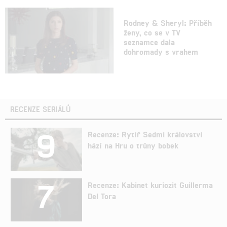
Rodney & Sheryl: Příběh
ženy, co se v TV
seznamce dala
dohromady s vrahem
RECENZE SERIÁLŮ
9
Recenze: Rytíř Sedmi království
hází na Hru o trůny bobek
7
Recenze: Kabinet kuriozit Guillerma
Del Tora