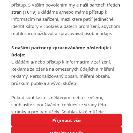
přístup. S Vaším povolením my a
naši partneři třetích
stran (1019)
ukládáme a/nebo máme přístup k
informacím na zařízení, mezi které patří jedinečné
DISKUZE
PŘIHLÁSIT
identifikátory v cookies a datech prohlížení, abychom
REGISTROVAT
mohli shromažďovat a zpracovávat osobní údaje.
Šéfredaktorkou webu je
Petr Slavík
, e-mail
serialy@fandimefilmu.cz
S našimi partnery zpracováváme následující
údaje:
Máte-li zájem o inzerci na našem webu napište nám na e-mail
studio@koncal.com
Ukládání a/nebo přístup k informacím v zařízení,
Reklama založená na omezených údajích a měření
Ochrana osobních údajů
|
Zásady používání cookies
|
Pravidla webu
|
reklamy, Personalizovaný obsah, měření obsahu,
Upravit nastavení soukromí
průzkum publika a vývoj služeb
Pokud souhlasíte s některými nebo se všemi,
souhlasíte s používáním cookies ze strany této
stránky a pro tyto účely. Souhlas také můžete
Tato stránka používá soubory cookies.
odmítnout, ale v takovém případě vám na stránce
Přijmout vše
© 2016 – 2026 FandimeSerialum.cz / All rights reserved /
Více informací
nebudou k dispozici některé personalizované funkce.
Provozovatel webu je Koncal studio s.r.o.
Odmítnout vše