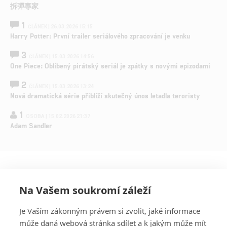
拆彈專家
1
ČLÁNEK | 26.03.2026 15:15
Harry Potter: První trailer seriálového zpracování je venku
3
ČLÁNEK | 15.03.2026 14:56
One Piece: Oblíbený pirátský seriál je zpátky s novými epizodami
2
ČLÁNEK | 15.03.2026 13:24
Nová dramatická série přiblíží skutečný únos letadla teroristy
1
OSOBA | 15.02.2026 21:37
Adam Sandler
Na Vašem soukromí záleží
Je Vaším zákonným právem si zvolit, jaké informace
může daná webová stránka sdílet a k jakým může mít