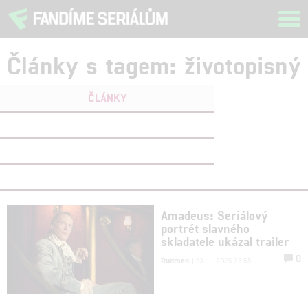
Tog
navi
Články s tagem: životopisný
ČLÁNKY
FILMY
(0)
OSOBY
(0)
VIDEA
(0)
Amadeus: Seriálový
portrét slavného
skladatele ukázal trailer
0
Rudmen
| 23.11.2025 23:55