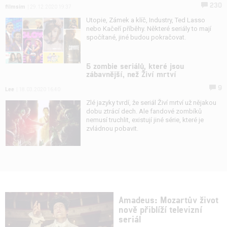
230
filmsim
| 29.12.2020 19:37
Utopie, Zámek a klíč, Industry, Ted Lasso
nebo Kačeří příběhy. Některé seriály to mají
spočítané, jiné budou pokračovat.
5 zombie seriálů, které jsou
zábavnější, než Živí mrtví
9
Lee
| 18.03.2020 16:40
Zlé jazyky tvrdí, že seriál Živí mrtví už nějakou
dobu ztrácí dech. Ale fandové zombíků
nemusí truchlit, existují jiné série, které je
zvládnou pobavit.
Amadeus: Mozartův život
nově přiblíží televizní
seriál