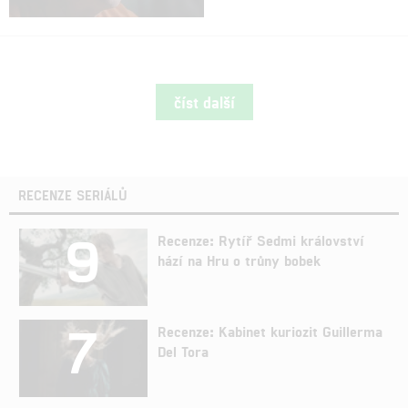
číst další
RECENZE SERIÁLŮ
9
Recenze: Rytíř Sedmi království
hází na Hru o trůny bobek
7
Recenze: Kabinet kuriozit Guillerma
Del Tora