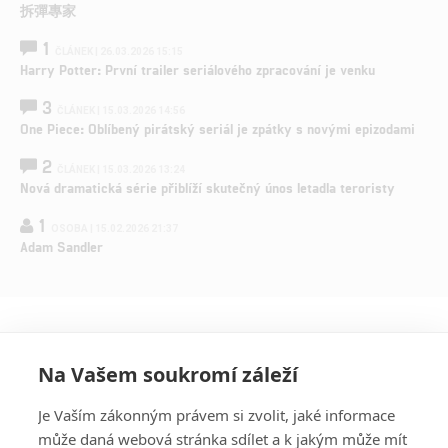
拆彈專家
1
ČLÁNEK | 26.03.2026 15:15
Harry Potter: První trailer seriálového zpracování je venku
3
ČLÁNEK | 15.03.2026 14:56
One Piece: Oblíbený pirátský seriál je zpátky s novými epizodami
2
ČLÁNEK | 15.03.2026 13:24
Nová dramatická série přiblíží skutečný únos letadla teroristy
1
OSOBA | 15.02.2026 21:37
Adam Sandler
Na Vašem soukromí záleží
Je Vaším zákonným právem si zvolit, jaké informace
může daná webová stránka sdílet a k jakým může mít