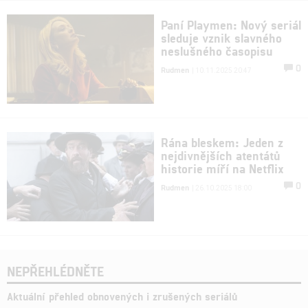
Paní Playmen: Nový seriál
sleduje vznik slavného
neslušného časopisu
0
Rudmen
| 10.11.2025 20:47
Rána bleskem: Jeden z
nejdivnějších atentátů
historie míří na Netflix
0
Rudmen
| 26.10.2025 18:00
NEPŘEHLÉDNĚTE
Aktuální přehled obnovených i zrušených seriálů