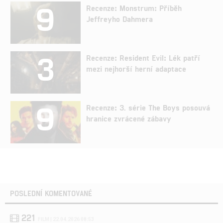
9
Recenze: Monstrum: Příběh
Jeffreyho Dahmera
3
Recenze: Resident Evil: Lék patří
mezi nejhorší herní adaptace
9
Recenze: 3. série The Boys posouvá
hranice zvrácené zábavy
POSLEDNÍ KOMENTOVANÉ
221
FILM | 22.04.2026 08:53