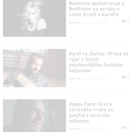
Madonna spolupracuje s
Netflixem na seriálu o
svém životě a kariéře
0
Rudmen
| 21.06.2025 23:06
Karel vs. Karlos: Prima se
rýpe v životě
nejslavnějšího českého
bojovníka
0
Anarvin
| 02.06.2025 23:01
Happy Face: Dcera
sériového vraha se
potýká s otcovým
odkazem
0
Rudmen
| 20.03.2025 19:04