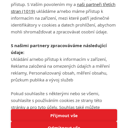
přístup. S Vaším povolením my a
naši partneři třetích
stran (1019)
ukládáme a/nebo máme přístup k
informacím na zařízení, mezi které patří jedinečné
DISKUZE
PŘIHLÁSIT
identifikátory v cookies a datech prohlížení, abychom
REGISTROVAT
mohli shromažďovat a zpracovávat osobní údaje.
Šéfredaktorkou webu je
Petr Slavík
, e-mail
serialy@fandimefilmu.cz
S našimi partnery zpracováváme následující
údaje:
Máte-li zájem o inzerci na našem webu napište nám na e-mail
studio@koncal.com
Ukládání a/nebo přístup k informacím v zařízení,
Reklama založená na omezených údajích a měření
Ochrana osobních údajů
|
Zásady používání cookies
|
Pravidla webu
|
reklamy, Personalizovaný obsah, měření obsahu,
Upravit nastavení soukromí
průzkum publika a vývoj služeb
Pokud souhlasíte s některými nebo se všemi,
souhlasíte s používáním cookies ze strany této
stránky a pro tyto účely. Souhlas také můžete
Tato stránka používá soubory cookies.
odmítnout, ale v takovém případě vám na stránce
Přijmout vše
© 2016 – 2026 FandimeSerialum.cz / All rights reserved /
Více informací
nebudou k dispozici některé personalizované funkce.
Provozovatel webu je Koncal studio s.r.o.
Odmítnout vše
Vaše volby souhlasu se budou vztahovat pouze na