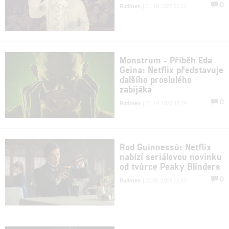
0
Rudmen
| 01.10.2025 23:26
Monstrum - Příběh Eda
Geina: Netflix představuje
dalšího proslulého
zabijáka
0
Rudmen
| 01.10.2025 17:59
Rod Guinnessů: Netflix
nabízí seriálovou novinku
od tvůrce Peaky Blinders
0
Rudmen
| 25.09.2025 23:45