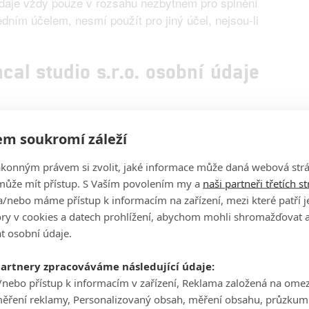
údaje vždy pouze v rozsahu nezbytném pro splnění
dním účelem, nesmí použít pro jiný účel, nejsou-li
al studio s.r.o. osobní údaje
vá Vaše osobní údaje za těmito účely:
m soukromí záleží
ti spočívající v provozování webu fandimefilmu.cz a
ákonným právem si zvolit, jaké informace může daná webová strá
může mít přístup. S Vaším povolením my a
naši partneři třetích s
/nebo máme přístup k informacím na zařízení, mezi které patří 
tory v cookies a datech prohlížení, abychom mohli shromažďovat 
t osobní údaje.
dního tajemství a oprávněných zájmů osob, včetně
najících osob,
partnery zpracováváme následující údaje:
/nebo přístup k informacím v zařízení, Reklama založená na ome
ost Koncal studio s.r.o.,
měření reklamy, Personalizovaný obsah, měření obsahu, průzkum