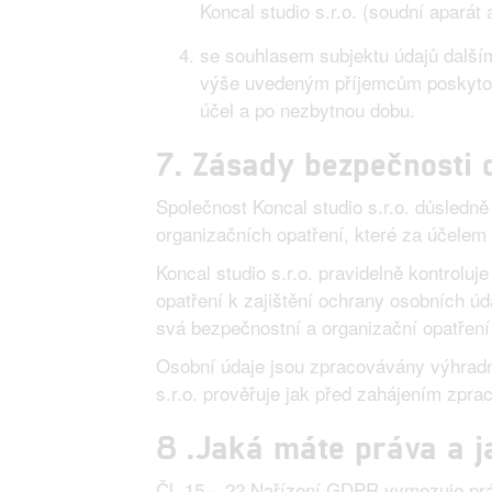
Koncal studio s.r.o. (soudní aparát 
se souhlasem subjektu údajů dalším
výše uvedeným příjemcům poskyto
účel a po nezbytnou dobu.
7. Zásady bezpečnosti 
Společnost Koncal studio s.r.o. důsledn
organizačních opatření, které za účelem
Koncal studio s.r.o. pravidelně kontrolu
opatření k zajištění ochrany osobních úd
svá bezpečnostní a organizační opatření 
Osobní údaje jsou zpracovávány výhradn
s.r.o. prověřuje jak před zahájením zpra
8 .Jaká máte práva a ja
Čl. 15 – 22 Nařízení GDPR vymezuje práva