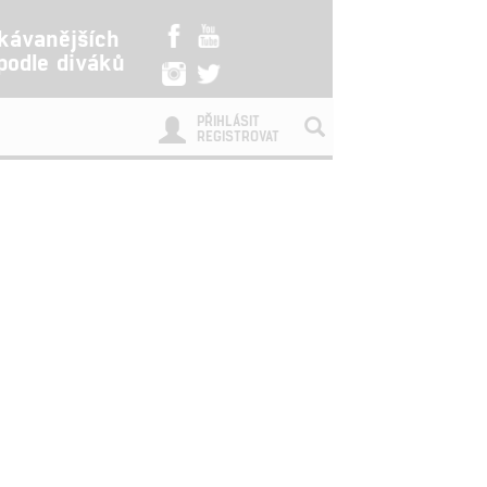
kávanějších
 podle diváků
PŘIHLÁSIT
REGISTROVAT