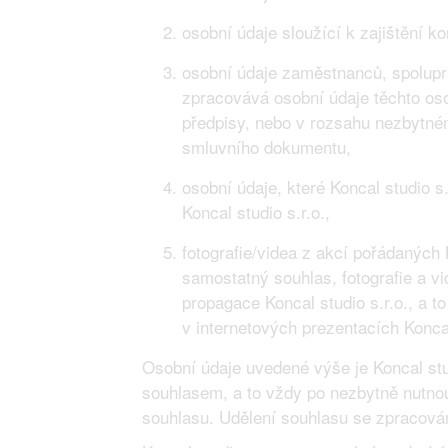
osobní údaje sloužící k zajištění k
osobní údaje zaměstnanců, spolupra
zpracovává osobní údaje těchto oso
předpisy, nebo v rozsahu nezbytném
smluvního dokumentu,
osobní údaje, které Koncal studio 
Koncal studio s.r.o.,
fotografie/videa z akcí pořádaných K
samostatný souhlas, fotografie a v
propagace Koncal studio s.r.o., a to
v internetových prezentacích Koncal
Osobní údaje uvedené výše je Koncal st
souhlasem, a to vždy po nezbytně nutnou
souhlasu. Udělení souhlasu se zpracován