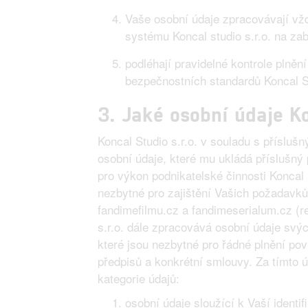
Vaše osobní údaje zpracovávají vž
systému Koncal studio s.r.o. na za
podléhají pravidelné kontrole plněn
bezpečnostních standardů Koncal St
3. Jaké osobní údaje Ko
Koncal Studio s.r.o. v souladu s příslu
osobní údaje, které mu ukládá příslušný 
pro výkon podnikatelské činnosti Koncal S
nezbytné pro zajištění Vašich požadav
fandimefilmu.cz a fandimeserialum.cz (re
s.r.o. dále zpracovává osobní údaje svý
které jsou nezbytné pro řádné plnění povi
předpisů a konkrétní smlouvy. Za tímto ú
kategorie údajů:
osobní údaje sloužící k Vaší identif