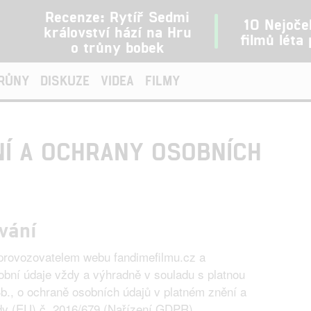
Recenze: Rytíř Sedmi
10 Nejoče
království hází na Hru
filmů léta
o trůny bobek
TRŮNY
DISKUZE
VIDEA
FILMY
Í A OCHRANY OSOBNÍCH
vání
e provozovatelem webu fandimefilmu.cz a
bní údaje vždy a výhradně v souladu s platnou
Sb., o ochraně osobních údajů v platném znění a
y (EU) č. 2016/679 (Nařízení GDPR).