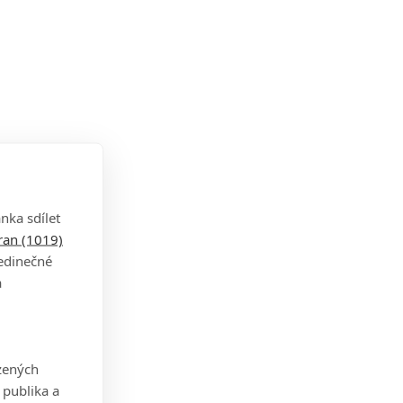
nka sdílet
tran (1019)
jedinečné
a
zených
 publika a