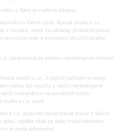
ontaktu s Vámi (e-mailová adresa),
covníků a třetích osob. Koncal studio s.r.o.
b v rozsahu, které mu ukládají příslušné právní
 pro výkon práv a povinností dle příslušného
s.r.o. zpracovává za účelem marketingové činnosti
oncal studio s.r.o., k jejichž pořízení je nutný
idea mohou být využity v rámci marketingové
 jejich zveřejněním na sociálních sítích,
 studio s.r.o. apod.
udio s.r.o. oprávněn zpracovávat pouze s Vaším
 dobu, nejdéle však po dobu trvání takového
ím je zcela dobrovolné.