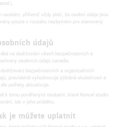
apod.),
 osobám, přičemž vždy platí, že osobní údaje jsou
vány pouze v rozsahu nezbytném pro stanovený
osobních údajů
ě dbá na dodržování všech bezpečnostních a
 ochrany osobních údajů zavedla.
je dodržování bezpečnostních a organizačních
ajů, pravidelně vyhodnocuje zjištěné skutečnosti a
dle potřeby aktualizuje.
ě k tomu pověřenými osobami, které Koncal studio
cování, tak v jeho průběhu.
k je můžete uplatnit
, která můžete vůči Koncal studio s.r.o. uplatnit.