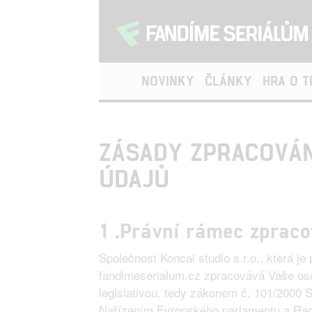
NOVINKY
ČLÁNKY
HRA O 
ZÁSADY ZPRACOVÁN
ÚDAJŮ
1 .Právní rámec zpraco
Společnost Koncal studio s.r.o., která j
fandimeserialum.cz zpracovává Vaše oso
legislativou, tedy zákonem č. 101/2000 
Nařízením Evropského parlamentu a Rad