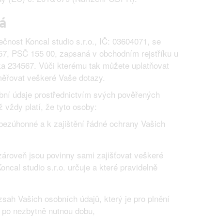
vá
čnost Koncal studio s.r.o., IČ: 03604071, se
57, PSČ 155 00, zapsaná v obchodním rejstříku u
ka 234567. Vůči kterému tak můžete uplatňovat
ěřovat veškeré Vaše dotazy.
obní údaje prostřednictvím svých pověřených
vždy platí, že tyto osoby:
bezúhonné a k zajištění řádné ochrany Vašich
zároveň jsou povinny sami zajišťovat veškeré
ncal studio s.r.o. určuje a které pravidelně
sah Vašich osobních údajů, který je pro plnění
 po nezbytně nutnou dobu,