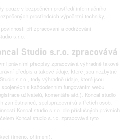
dy pouze v bezpečném prostředí informačního
bezpečených prostředcích výpočetní techniky,
í povinností při zpracování a dodržování
udio s.r.o.
ncal Studio s.r.o. zpracovává
šnými právními předpisy zpracovává výhradně takové
právní předpis a takové údaje, které jsou nezbytné
tudio s.r.o., tedy výhradně údaje, které jsou
ků spojených s každodenním fungováním webu
gistrace uživatelů, komentáře atd.). Koncal studio
ch zaměstnanců, spolupracovníků a třetích osob,
nností Koncal studio s.r.o. dle příslušných právních
čelem Koncal studio s.r.o. zpracovává tyto
ikaci (jméno, příjmení),