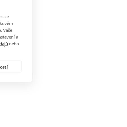
es ze
takovém
. Vaše
stavení a
dajů
nebo
ostí