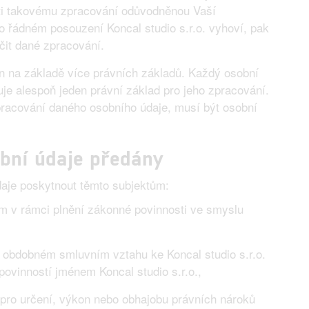
roti takovému zpracování odůvodněnou Vaší
 po řádném posouzení Koncal studio s.r.o. vyhoví, pak
nčit dané zpracování.
 na základě více právních základů. Každý osobní
je alespoň jeden právní základ pro jeho zpracování.
pracování daného osobního údaje, musí být osobní
bní údaje předány
údaje poskytnout těmto subjektům:
m v rámci plnění zákonné povinnosti ve smyslu
obdobném smluvním vztahu ke Koncal studio s.r.o.
povinností jménem Koncal studio s.r.o.,
é pro určení, výkon nebo obhajobu právních nároků