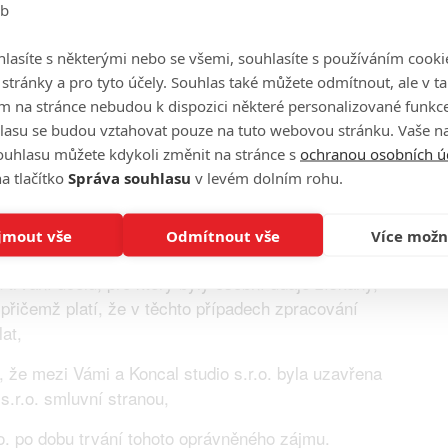
eb
 údaje zpracovávat také za účelem určení, výkonu a
lasíte s některými nebo se všemi, souhlasíte s používáním cooki
 i přes to, že osobní údaje byly získány za jiným
o stránky a pro tyto účely. Souhlas také můžete odmítnout, ale v 
m na stránce nebudou k dispozici některé personalizované funkce
lasu se budou vztahovat pouze na tuto webovou stránku. Vaše na
kladě a po jakou dobu Koncal
ouhlasu můžete kdykoli změnit na stránce s
ochranou osobních ú
aje zpracovává
a tlačítko
Správa souhlasu
v levém dolním rohu.
daje ve smyslu čl. 6, případně čl. 9 Nařízení GDPR
jmout vše
Odmítnout vše
Více možn
 trvání účelu, pro který byly osobní údaje získány,
 přičemž platí, že v těchto případech zpracování
at,
, že mezi Vámi a Koncal studio s.r.o. byla uzavřena
 s.r.o. smluvní stranou,
o. po dobu trvání tohoto oprávněného zájmu.