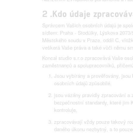
2 .Kdo údaje zpracová
Správcem Vašich osobních údajů je spole
sídlem: Praha - Stodůlky, Lýskova 2073/
Městského soudu v Praze, oddíl C, vlož
veškerá Vaše práva a také vůči němu sm
Koncal studio s.r.o zpracovává Vaše os
zaměstnanců a spolupracovníků, přičemž 
Jsou vybírány a prověřovány, jsou 
osobních údajů způsobilé,
jsou vázány pravidly zpracování a 
bezpečnostní standardy, které jim Ko
kontroluje,
zpracovávají vždy pouze takový roz
daného úkonu nezbytný, a to pouze