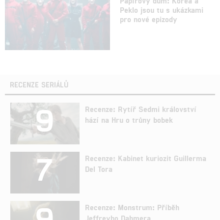
Papírový dům: Korea a
Peklo jsou tu s ukázkami
pro nové epizody
RECENZE SERIÁLŮ
9
Recenze: Rytíř Sedmi království
hází na Hru o trůny bobek
7
Recenze: Kabinet kuriozit Guillerma
Del Tora
9
Recenze: Monstrum: Příběh
Jeffreyho Dahmera