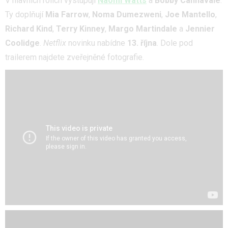
V hlavních rolích vystupují
Naomi Watts
a
Bobby Cannavale
.
Ty doplňují
Mia Farrow
,
Noma Dumezweni
,
Joe Mantello
,
Richard Kind
,
Terry Kinney
,
Margo Martindale
a
Jennier
Coolidge
.
Netflix
novinku nabídne
13. října
. Dole pod
trailerem najdete zveřejněné fotografie.