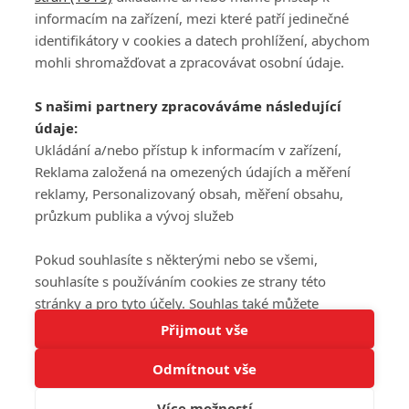
informacím na zařízení, mezi které patří jedinečné
DISKUZE
PŘIHLÁSIT
identifikátory v cookies a datech prohlížení, abychom
REGISTROVAT
mohli shromažďovat a zpracovávat osobní údaje.
Šéfredaktorkou webu je
Petr Slavík
, e-mail
serialy@fandimefilmu.cz
S našimi partnery zpracováváme následující
údaje:
Máte-li zájem o inzerci na našem webu napište nám na e-mail
Ukládání a/nebo přístup k informacím v zařízení,
studio@koncal.com
Reklama založená na omezených údajích a měření
Ochrana osobních údajů
|
Zásady používání cookies
|
Pravidla webu
|
reklamy, Personalizovaný obsah, měření obsahu,
Upravit nastavení soukromí
průzkum publika a vývoj služeb
Pokud souhlasíte s některými nebo se všemi,
souhlasíte s používáním cookies ze strany této
stránky a pro tyto účely. Souhlas také můžete
Tato stránka používá soubory cookies.
odmítnout, ale v takovém případě vám na stránce
Přijmout vše
© 2016 – 2026 FandimeSerialum.cz / All rights reserved /
Více informací
nebudou k dispozici některé personalizované funkce.
Provozovatel webu je Koncal studio s.r.o.
Odmítnout vše
Vaše volby souhlasu se budou vztahovat pouze na
Rozumím
tuto webovou stránku. Vaše nastavení a odvolání
Více možností