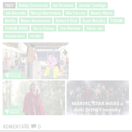
TAGY
Bobby Cannavale
Ian Brennan
Jennier Coolidge
Joe Mantello
Margo Martindale
Mia Farrow
Naomi Watts
Netflix
Noma Dumezweni
Richard Kind
Ryan Murphy
TUDUM
TUDUM 2022
Terry Kinney
The Watcher
Vidím vás
mysteriózní
thriller
KOMENTÁŘE
0