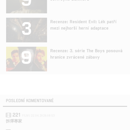
3
Recenze: Resident Evil: Lék patří
mezi nejhorší herní adaptace
9
Recenze: 3. série The Boys posouvá
hranice zvrácené zábavy
POSLEDNÍ KOMENTOVANÉ
221
FILM | 22.04.2026 08:53
拆彈專家