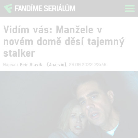
Tog
navi
Vidím vás: Manžele v
novém domě děsí tajemný
stalker
Napsal:
Petr Slavík - (Anarvin)
, 29.09.2022 23:45