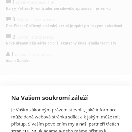
1
ČLÁNEK | 26.03.2026 15:15
Harry Potter: První trailer seriálového zpracování je venku
3
ČLÁNEK | 15.03.2026 14:56
One Piece: Oblíbený pirátský seriál je zpátky s novými epizodami
2
ČLÁNEK | 15.03.2026 13:24
Nová dramatická série přiblíží skutečný únos letadla teroristy
1
OSOBA | 15.02.2026 21:37
Adam Sandler
Na Vašem soukromí záleží
Je Vaším zákonným právem si zvolit, jaké informace
může daná webová stránka sdílet a k jakým může mít
přístup. S Vaším povolením my a
naši partneři třetích
stran (1019)
ukládáme a/nebo máme přístup k