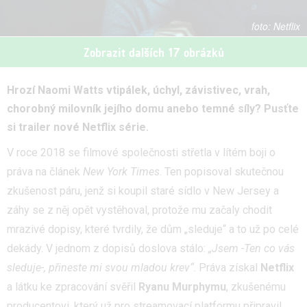
Netflix
Zobrazit dalších 17 obrázků
Hrozí Naomi Watts vtipálek, úchyl, závistivec, vrah,
chorobný milovník jejího domu anebo temné síly? Pusťte
si trailer nové Netflix série.
V roce 2018 se filmové společnosti střetla v lítém boji o
práva na článek
New York Times
. Ten popisoval skutečnou
zkušenost páru, jenž si koupil staré sídlo v New Jersey a
záhy se z něj opět vystěhoval, protože mu začaly chodit
mrazivé dopisy, které tvrdily, že dům „sleduje“ a to už po celé
dekády. V jednom z dopisů doslova stálo:
„Jsem -Ten co vás
sleduje-, přineste mi svou mladou krev“
. Práva získal
Netflix
a látku ke zpracování svěřil
Ryanu Murphymu
, zkušenému
producentovi, který už pro streamovací platformu připravil