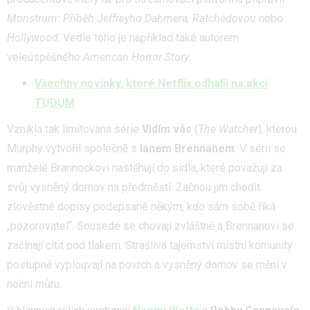
Monstrum: Příběh Jeffreyho Dahmera,
Ratchedovou
nebo
Hollywood
. Vedle toho je například také autorem
veleúspěšného
American Horror Story.
Všechny novinky, které Netflix odhalil na akci
TUDUM
Vznikla tak limitovaná série
Vidím vás
(
The Watcher
), kterou
Murphy vytvořil společně s
Ianem Brennanem
. V sérii se
manželé Brannockovi nastěhují do sídla, které považují za
svůj vysněný domov na předměstí. Začnou jim chodit
zlověstné dopisy podepsané někým, kdo sám sobě říká
„pozorovatel“. Sousedé se chovají zvláštně a Brennanovi se
začínají cítit pod tlakem. Strašlivá tajemství místní komunity
postupně vyplouvají na povrch a vysněný domov se mění v
noční můru.