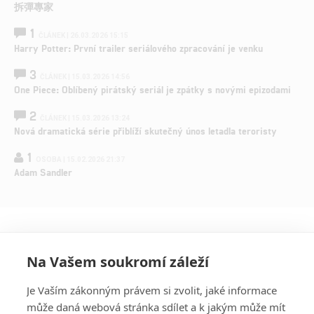
拆彈專家
1
ČLÁNEK | 26.03.2026 15:15
Harry Potter: První trailer seriálového zpracování je venku
3
ČLÁNEK | 15.03.2026 14:56
One Piece: Oblíbený pirátský seriál je zpátky s novými epizodami
2
ČLÁNEK | 15.03.2026 13:24
Nová dramatická série přiblíží skutečný únos letadla teroristy
1
OSOBA | 15.02.2026 21:37
Adam Sandler
Na Vašem soukromí záleží
Je Vaším zákonným právem si zvolit, jaké informace
může daná webová stránka sdílet a k jakým může mít