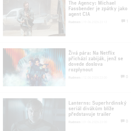
The Agency: Michael
Fassbender je zpátky jako
agent CIA
1
Rudmen
| 19.06.2026 23:13
Živá pára: Na Netflix
přichází zabiják, jenž se
dovede doslova
rozplynout
0
Rudmen
| 12.06.2026 23:00
Lanterns: Superhrdinský
seriál divákům blíže
představuje trailer
0
Rudmen
| 01.06.2026 23:00