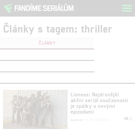
Tog
navi
Články s tagem: thriller
ČLÁNKY
FILMY
(0)
OSOBY
(0)
VIDEA
(0)
Lioness: Nejdrsnější
akční seriál současnosti
je zpátky s novými
epizodami
0
Anarvin
| 01.08.2026 23:42