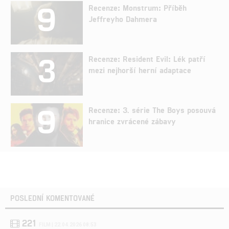
9
Recenze: Monstrum: Příběh
Jeffreyho Dahmera
3
Recenze: Resident Evil: Lék patří
mezi nejhorší herní adaptace
9
Recenze: 3. série The Boys posouvá
hranice zvrácené zábavy
POSLEDNÍ KOMENTOVANÉ
221
FILM | 22.04.2026 08:53