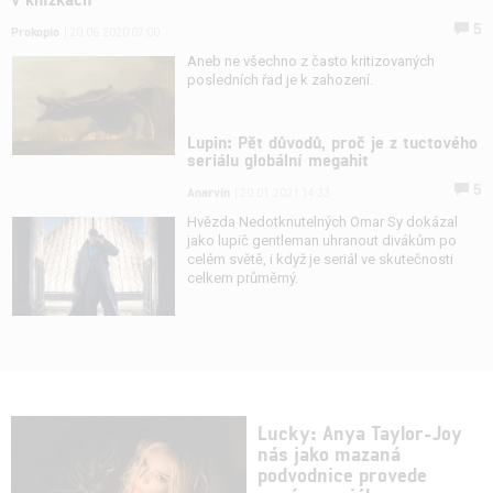
5
Prokopio
| 20.06.2020 07:00
Aneb ne všechno z často kritizovaných
posledních řad je k zahození.
Lupin: Pět důvodů, proč je z tuctového
seriálu globální megahit
5
Anarvin
| 20.01.2021 14:33
Hvězda Nedotknutelných Omar Sy dokázal
jako lupič gentleman uhranout divákům po
celém světě, i když je seriál ve skutečnosti
celkem průměrný.
Lucky: Anya Taylor-Joy
nás jako mazaná
podvodnice provede