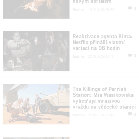
novým seriálem
0
Rudmen
| 10.07.2026 18:00
Reaktivace agenta Kima:
Netflix přináší vlastní
variaci na 96 hodin
0
Rudmen
| 25.06.2026 23:18
The Killings of Parrish
Station: Mia Wasikowska
vyšetřuje mrazivou
vraždu na vědecké stanici
0
Rudmen
| 22.06.2026 23:00