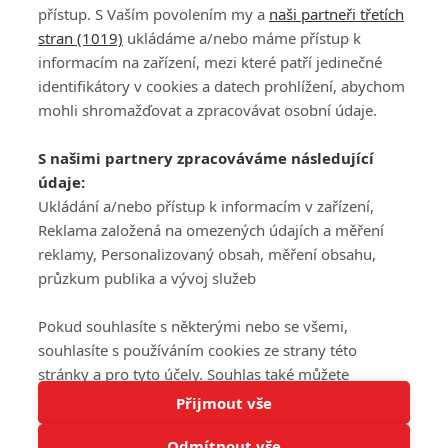
přístup. S Vaším povolením my a
naši partneři třetích
stran (1019)
ukládáme a/nebo máme přístup k
informacím na zařízení, mezi které patří jedinečné
DISKUZE
PŘIHLÁSIT
identifikátory v cookies a datech prohlížení, abychom
REGISTROVAT
mohli shromažďovat a zpracovávat osobní údaje.
Šéfredaktorkou webu je
Petr Slavík
, e-mail
serialy@fandimefilmu.cz
S našimi partnery zpracováváme následující
údaje:
Máte-li zájem o inzerci na našem webu napište nám na e-mail
studio@koncal.com
Ukládání a/nebo přístup k informacím v zařízení,
Reklama založená na omezených údajích a měření
Ochrana osobních údajů
|
Zásady používání cookies
|
Pravidla webu
|
reklamy, Personalizovaný obsah, měření obsahu,
Upravit nastavení soukromí
průzkum publika a vývoj služeb
Pokud souhlasíte s některými nebo se všemi,
souhlasíte s používáním cookies ze strany této
stránky a pro tyto účely. Souhlas také můžete
Tato stránka používá soubory cookies.
odmítnout, ale v takovém případě vám na stránce
Přijmout vše
© 2016 – 2026 FandimeSerialum.cz / All rights reserved /
Více informací
nebudou k dispozici některé personalizované funkce.
Provozovatel webu je Koncal studio s.r.o.
Odmítnout vše
Vaše volby souhlasu se budou vztahovat pouze na