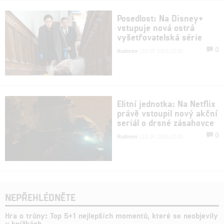
Posedlost: Na Disney+
vstupuje nová ostrá
vyšetřovatelská série
0
Rudmen
| 26.07.2026 23:00
Elitní jednotka: Na Netflix
právě vstoupil nový akční
seriál o drsné zásahovce
0
Rudmen
| 22.07.2026 23:00
NEPŘEHLÉDNĚTE
Hra o trůny: Top 5+1 nejlepších momentů, které se neobjevily
v knížkách