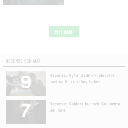
číst další
RECENZE SERIÁLŮ
9
Recenze: Rytíř Sedmi království
hází na Hru o trůny bobek
7
Recenze: Kabinet kuriozit Guillerma
Del Tora